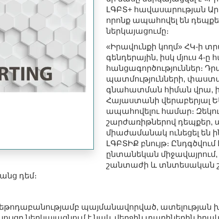
ԼԳԲՏ+ հավասարության Արև
որոնք ապահովել են դեպք
ներկայացումը։
«Իրավունքի կողմ» ՀԿ-ի տր
գենդերային, իսկ մյուս 4-
հանցագործություններ։ Դր
պատմությունների, փաստ
գնահատման հիման վրա, ին
Հայաստանի վերաբերյալ Ե
ապահովելու համար։ Զեկո
շարժառիթներով դեպքեր, ա
միաժամանակ ունեցել են ին
ԼԳԲՏԻՔ բնույթ։ Ընդգծվում 
ընտանեկան միջավայրում,
շանտաժի և տնտեսական շ
անց դեմ։
մեթոդաբանությամբ պայմանավորված, ատելության 
կույցը ներկայացնում է նաև վերջին տարիներին իր