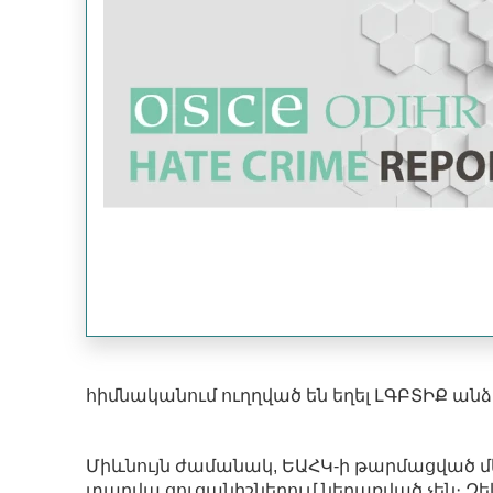
հիմնականում ուղղված են եղել ԼԳԲՏԻՔ անձ
Միևնույն ժամանակ, ԵԱՀԿ-ի թարմացված 
տարվա ցուցանիշներում ներառված չեն։ Զե