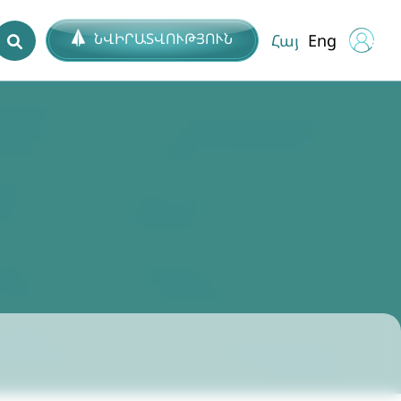
ՆՎԻՐԱՏՎՈՒԹՅՈՒՆ
Հայ
Eng