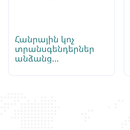
Հանրային կոչ
տրանսգենդերներ
անձանց
իրավունքների
պաշտպանության
վերաբերյալ