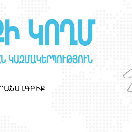
Ր
Ա
Ն
Ս
Լ
Գ
Բ
Ի
Ք
պ
ա
շ
տ
պ
ա
ն