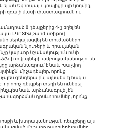
ելյան Եվրոպայի կոալիցիայի կողմից,
երի զգալի մասի փաստագրումն ու
ամադրած 8 դեպքերից 4-ը եղել են
ը հակա-ԼԳԲՏԻՔ շարժառիթով
անք ներկայացվել են տուժածների
ագրական նյութերի և իրավական
չը կարևոր նշանակություն ունի
ԱՀԿ-ի տվյալների ամբողջականությունն
ւյցը արձանագրում է նաև խաչվող
յսինքն՝ միջադեպեր, որոնք
չպես գենդերային, այնպես էլ հակա-
է, որ որոշ դեպքեր տեղի են ունեցել
 ինչպես նաև արձանագրվել են
ահագործման դրսևորումներ, որոնք
խոսքի և խտրականության դեպքերը այս
ականացված մի շարք բարեփոխումներ,