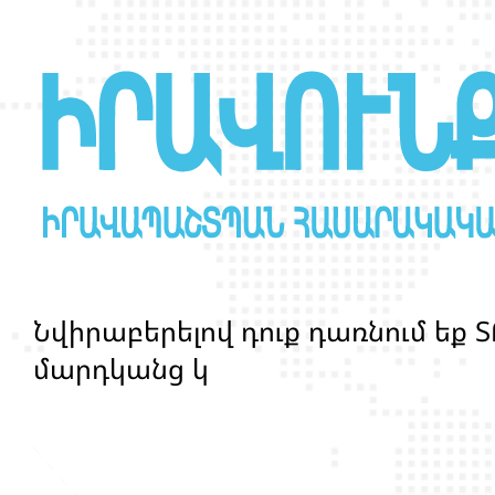
Ն
վ
ի
ր
ա
բ
ե
ր
ե
լ
ո
վ
դ
ո
ք
դ
ա
ռ
ն
ո
մ
ե
ք
Տ
մ
ա
ր
դ
կ
ա
ն
ց
կ
յ
ա
ն
ք
ի
և
ի
ր
ա
վ
ո
ն
ք
ի