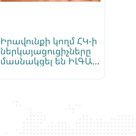
Իրավունքի կողմ ՀԿ-ի
ներկայացուցիչները
մասնակցել են ԻԼԳԱ
Եվրոպայի ամենամյա
համաժողովին