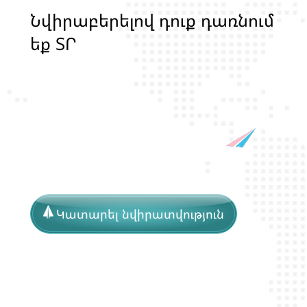
Ն
վ
ի
ր
ա
բ
ե
ր
ե
լ
ո
վ
դ
ո
ք
դ
ա
ռ
ն
ո
մ
ե
ք
Տ
Ր
Ա
Ն
Ս
Լ
Գ
Բ
Ի
Ք
մ
ա
ր
դ
կ
ա
ն
ց
կ
Կատարել նվիրատվություն