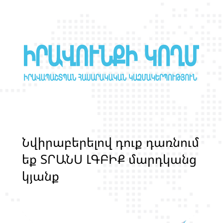
Ն
վ
ի
ր
ա
բ
ե
ր
ե
լ
ո
վ
դ
ո
ք
դ
ա
ռ
ն
ո
մ
ե
ք
Տ
Ր
Ա
Ն
Ս
Լ
Գ
Բ
Ի
Ք
մ
ա
ր
դ
կ
ա
ն
ց
կ
յ
ա
ն
ք
ի
և
ի
ր
ա
վ
ո
ն
ք
ի
պ
ա
շ
տ
պ
ա