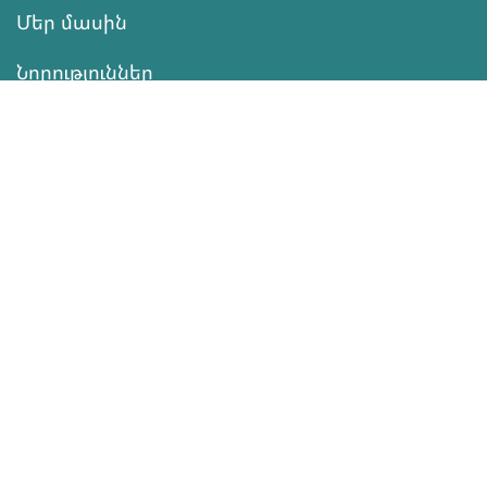
Մեր մասին
Նորություններ
Ծրագրեր
Ծառայություն
Նվիրատվություն
Կոնտակտներ
Տեղեկատվություն
Գործունեություն
ՆՎԻՐԱՏՎՈՒԹՅՈՒՆ