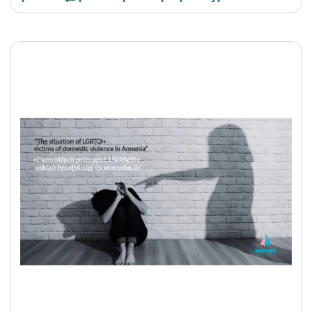
հիմքով
հանցագործությունների
վերաբերյալ