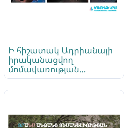
Ի հիշատակ Ադրիանայի
իրականացվող
մոմավառության
ընթացքում մի խումբ
անձինք հավքիթներ, շշեր
ու քարեր են նետել
հավաքվածների
ուղղությամբ