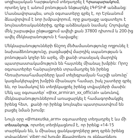
սոցիալական հարթակում տեղադրել է
հրապարակում
,
որտեղ կոչ է անում բռնության ենթարկել ԼԳԲՏԻՔ անձանց։
Մասնավորապես, սույն օգտատերը գրել է, որ Երևանում
ձևավորվում է նոր խմբավորում, որը քաղաքը ազատելու է
նույնասեռականներից, գրեք անձնական նամակ։ Հոլովակը
մեկ շաբաթվա ընթացքում ավելի քան 37800 դիտում և 200-ից
ավել մեկնաբանություն է հավաքել։
Մեկնաբանությունների ճնշող մեծամասնությունը ողջունել է
նախաձեռնությունը, բազմաթիվ մարդիկ սպանության և
բռնության կոչեր են արել, մի քանի տասնյակ մարդիկ
պատրաստակամություն են հայտնել միանալ խմբին։ Որոշ
օգտատերեր հանրայնորեն տրամադրել են իրենց
հեռախոսահամարները կամ տելեգրամյան հաշվի անունը՝
կազմակերպվող խմբին միանալու համար, իսկ շատերը գրել
են, որ նամակով են տեղեկացրել իրենց տվյալների մասին։
Մեկ այլ օգտատեր՝ «@xx_armiran_xx_official» անունով,
մեկնաբանություններում առաջարկել է համագործակցել
իրենց հետ, քանի որ իրենք նույնպես պատրաստվում են
բացել նման խումբ։
Նույն օրը «@maxutka_arm» օգտատերը տեղադրել է ևս մի
տեսանյութ
, որտեղ տեղեկացնում է, որ իրենք «14-15
տարեկան են, և միանալ ցանկացողները թող գրեն իրենց
տվյալները՝ viber-ով խումբ ձևավորելու ու քննարկելու