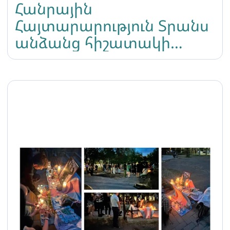
Հանրային
Հայտարարություն Տրանս
անձանց հիշատակի
միջազգային օրվա
առիթով