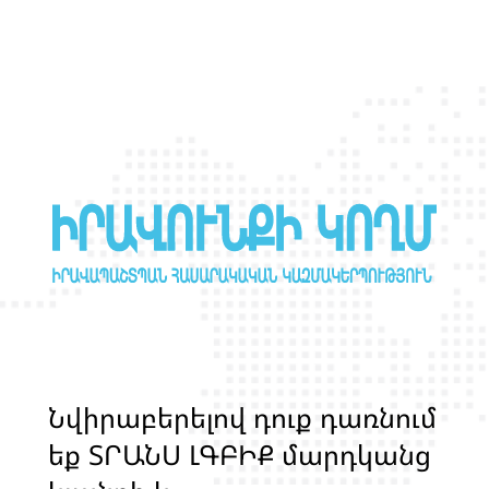
Ն
վ
ի
ր
ա
բ
ե
ր
ե
լ
ո
վ
դ
ո
ք
դ
ա
ռ
ն
ո
մ
ե
ք
Տ
Ր
Ա
Ն
Ս
Լ
Գ
Բ
Ի
Ք
մ
ա
ր
դ
կ
ա
ն
ց