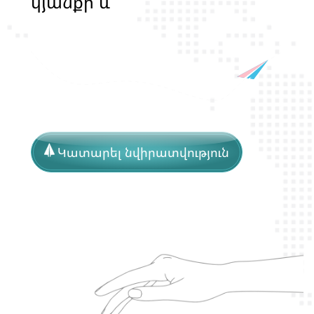
կ
յ
ա
ն
ք
ի
և
ի
ր
ա
վ
ո
ն
ք
ի
պ
ա
շ
տ
պ
ա
ն
ո
թ
յ
ա
Կատարել նվիրատվություն