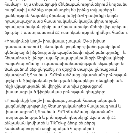
համար»։ Այս տեսանյութի մեկնաբանություններում նույնպես
բազմաթիվ անձինք տրամադրել են իրենց տվյալները և
ցանկություն հայտնել միանալ խմբին։«Իրավունքի կողմ»
իրավապաշտպան հասարակական կազմակերպության
իրավաբանական թիմը այս հրապարակումների վերաբերյալ
նյութեր է պատրաստում ՀՀ ոստիկանություն դիմելու համար։
«Իրավունքի կողմ» իրավապաշտպան ՀԿ-ն խիստ
դատապարտում է սեռական կողմնորոշվածությամբ կամ
գենդերային ինքնությամբ պայմանավորված բռնությունը և
հետամուտ է լինելու այս հրապարակումների հեղինակների
բացահայտմանը և պատասխանատվության ենթարկելուն։
Ցանկանում ենք ընդգծել, որ վերջին տարվա ընթացքում
նկատվում է Տրանս և ԼԳԲԻՔ անձանց նկատմամբ բռնության
կոչերի և ֆիզիկական բռնության ենթարկելու դեպքերի աճ,
ինչի վկայությունն են վերջին տարվա ընթացքում
փաստագրված ֆիզիկական բռնության դեպքերը։
«Իրավունքի կողմ» իրավապաշտպան հասարակական
կազմակերպությունը հետևողականորեն հավաքագրում և
փաստագրում է Տրանս և ԼԳԲԻՔ անձանց նկատմամբ
խտրականության և բռնության դեպքերը: Այս տարի ՀՀ
քննչական կոմիտեն և TikTok-ը ձեռք են բերել
համաձայնություն սոցիալական հարթակում