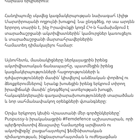
հարևան երկրներում։
Հանդիպումը սկսվեց կազմակերպության նախագահ Լիլիթ
Մարտիրոսյանի ողջույնի խոսքով։ Նա ընդգծեց, որ սա արդեն
երրորդ տարին է, ինչ Իրավունքի կողմ ՀԿ-ն համախմբում է
տարածաշրջանի ակտիվիստներին՝ կամուրջներ կառուցելու
և տարածաշրջանի մարտահրավերներին
համատեղ դիմակայելու համար։
Այնուհետև, մասնակիցները ներկայացրին իրենց
ակտիվիստական ճանապարհը, պատմեցին իրենց
կազմակերպությունների հաջողությունների և
դժվարությունների մասին՝ կիսվելով անձնական փորձով ու
ձեռքբերումներով։ Նրանք խոսեցին իրենց երկրում տիրող
իրավիճակի մասին՝ ընդգծելով ատելության խոսքի,
հակագենդերային գաղափարախոսությունների տարածման
և նոր սահմանափակող օրենքների վտանգները։
Օրվա երկրորդ կեսին Վրաստանի մեր գործընկերները՝
Puspussy-ն իրականացրին #Femdefence աշխատարան, որի
պերֆորմատիվ ձևաչափը համադրեց արվեստն ու
ակտիվիզմը՝ բացահայտելով ֆեմինիստական
դիմադրության, ինքնարտահայտման և ուժեղացման