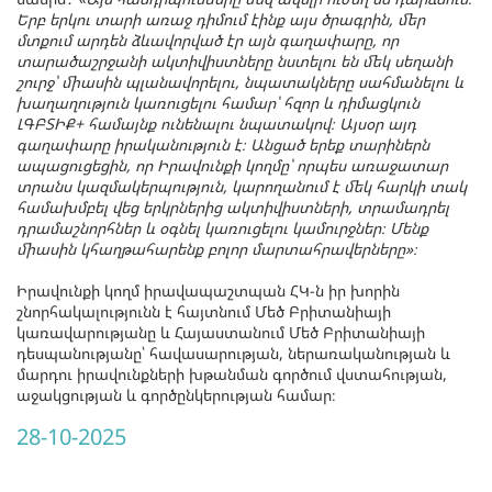
Երբ երկու տարի առաջ դիմում էինք այս ծրագրին, մեր
մտքում արդեն ձևավորված էր այն գաղափարը, որ
տարածաշրջանի ակտիվիստները նստելու են մեկ սեղանի
շուրջ՝ միասին պլանավորելու, նպատակները սահմանելու և
խաղաղություն կառուցելու համար՝ հզոր և դիմացկուն
ԼԳԲՏԻՔ+ համայնք ունենալու նպատակով։ Այսօր այդ
գաղափարը իրականություն է։ Անցած երեք տարիներն
ապացուցեցին, որ Իրավունքի կողմը՝ որպես առաջատար
տրանս կազմակերպություն, կարողանում է մեկ հարկի տակ
համախմբել վեց երկրներից ակտիվիստների, տրամադրել
դրամաշնորհներ և օգնել կառուցելու կամուրջներ։ Մենք
միասին կհաղթահարենք բոլոր մարտահրավերները»։
Իրավունքի կողմ իրավապաշտպան ՀԿ-ն իր խորին
շնորհակալությունն է հայտնում Մեծ Բրիտանիայի
կառավարությանը և Հայաստանում Մեծ Բրիտանիայի
դեսպանությանը՝ հավասարության, ներառականության և
մարդու իրավունքների խթանման գործում վստահության,
աջակցության և գործընկերության համար։
28-10-2025