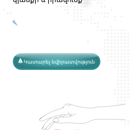
պ
ա
շ
տ
պ
ա
ն
ո
թ
յ
ա
ն
հ
ա
մ
ա
խ
ո
հ
Կատարել նվիրատվություն