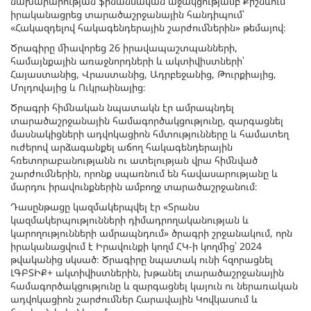
նախարարության ֆինանսական աջակցությամբ Քիշնևում
իրականացրեց տարածաշրջանային հանդիպում՝
«Հակազդելով հակագենդերային շարժումներին» թեմայով։
Ծրագիրը միավորեց 26 իրավապաշտպանների,
համայնքային առաջնորդների և ակտիվիստների՝
Հայաստանից, Վրաստանից, Ադրբեջանից, Թուրքիայից,
Մոլդովայից և Ուկրաինայից։
Ծրագրի հիմնական նպատակն էր ամրապնդել
տարածաշրջանային համագործակցությունը, զարգացնել
մասնակիցների ադվոկացիոն հմտությունները և համատեղ
ուժերով արձագանքել աճող հակագենդերային
հռետորաբանությանն ու ատելության վրա հիմնված
շարժումներին, որոնք սպառնում են հավասարությանը և
մարդու իրավունքներին ամբողջ տարածաշրջանում։
Դասընթացը կազմակերպվել էր «Տրանս
կազմակերպությունների դիմադրողականության և
կարողությունների ամրապնդում» ծրագրի շրջանակում, որն
իրականացվում է Իրավունքի կողմ ՀԿ-ի կողմից՝ 2024
թվականից սկսած։ Ծրագիրը նպատակ ունի հզորացնել
ԼԳԲՏԻՔ+ ակտիվիստներին, խթանել տարածաշրջանային
համագործակցությունը և զարգացնել կայուն ու ներառական
ադվոկացիոն շարժումներ Հարավային Կովկասում և