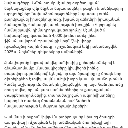
նախագծերը։ Ամեն խումբ մշակեց գործող պլան՝
ներկայացնելով կոնկրետ նպատակներ, քայլեր և ակնկալվող
արդյունքներ։ Նախաձեռնությունները նպատակ ունեն
բարձրացնել իրազեկությունը, խթանել գենդերի իրավական
ճանաչումը, հակազդել ատելության խոսքին և հզորացնել
համայնքային դիմադրողականությունը։ Մշակված 6
նախագծերը կստանան 4,000 ֆունտ ստերլինգ
ֆինանսավորում Իրավունքի կողմ ՀԿ-ի փոքր
դրամաշնորհային ծրագրի շրջանակում և կիրականացվեն
2025թ․ նոյեմբեր-դեկտեմբեր ամիսներին։
Հանդիպումը եզրափակվեց ամփոփիչ քննարկումներով և
գնահատմամբ։ Մասնակիցները կիսվեցին իրենց
տպավորություններով՝ նշելով, որ այս ծրագիրը ոչ միայն նոր
գիտելիքներ է տվել, այլև՝ ավելի խորը կապ, վստահություն և
համերաշխություն։ Շատերն ընդգծեցին, որ այս հանդիպումը
ցույց տվեց, որ անկախ սահմաններից ու քաղաքական
տարբերություններից, տարածաշրջանի ակտիվիստները
կարող են դառնալ միասնական ուժ՝ հանուն
հավասարության և մարդու իրավունքների։
Փակման խոսքում Լիլիթ Մարտիրոսյանը կիսվեց ծրագրի
գաղափարի մշակման և իր անձնական մոտիվացիայի
մասին․
«Այս հանդիպումները մեզ ավելի ուժեղ են դարձնում։