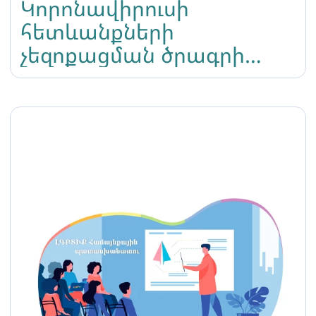
Կորոնավիրուսի
հետևանքների
չեզոքացման ծրագրի
մեկնարկ