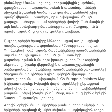
թեմաները։ Մասնակիցները ներգրավվեցին շարժման,
զգացմունքների արտահայտման և պատմությունների
միջոցով և շատերի համար սա դարձավ ամենահիշվող
պահը՝ վերահաստատելով, որ ադվոկացիան միայն
քաղաքականության կամ օրենքների փոփոխման մասին չէ․
այն նաև ստեղծագործականություն է, դիմադրություն և
ուրախության միջոցով ուժ գտնելու արվեստ։
Հաջորդ օրերին ծրագիրը կենտրոնացավ ադվոկացիայի
ռազմավարության և գործնական հմտությունների վրա։
Փորձագետի օգնությամբ մասնակիցները ուսումնասիրեցին
ադվոկացիայի պլանավորման, շահառուների
քարտեզագրման և մարդու իրավունքների մոնիթորինգի
մեթոդները։ Նրանք վերլուծեցին տարածաշրջանային
օրենսդրական օրինակները, ուսումնասիրեցին շահառուների
ներգրավման ուղիները և դիտարկեցին միջազգային
կառույցների՝ մասնավորապես ILGA-Europe-ի Rainbow Map-
ի կիրառությունը։ Խմբային վարժությունների ընթացքում
ակտիվիստները կիսվեցին իրենց երկրների իրավիճակներով՝
բացահայտելով ինչպես ընդհանուր, այնպես էլ իրենց երկրին
հատուկ մարտահրավերները։
Վերջին օրերին մասնակիցները բաժանվեցին խմբերի՝ ըստ
երկրների, որպեսզի մշակեն սեփական ադվոկացիոն փոքր