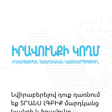
Ն
վ
ի
ր
ա
բ
ե
ր
ե
լ
ո
վ
դ
ո
ք
դ
ա
ռ
ն
ո
մ
ե
ք
Տ
Ր
Ա
Ն
Ս
Լ
Գ
Բ
Ի
Ք
մ
ա
ր
դ
կ
ա
ն
ց
կ
յ
ա
ն
ք
ի
և
ի
ր
ա
վ
ո
ն
ք
ի