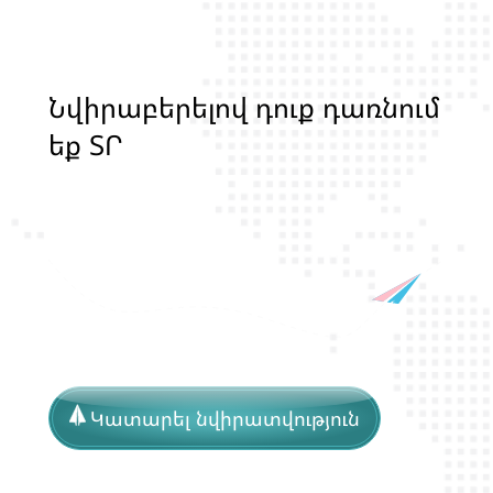
Ն
վ
ի
ր
ա
բ
ե
ր
ե
լ
ո
վ
դ
ո
ք
դ
ա
ռ
ն
ո
մ
ե
ք
Տ
Ր
Ա
Ն
Ս
Լ
Գ
Բ
Ի
Ք
մ
ա
ր
դ
կ
ա
ն
ց
կ
յ
Կատարել նվիրատվություն