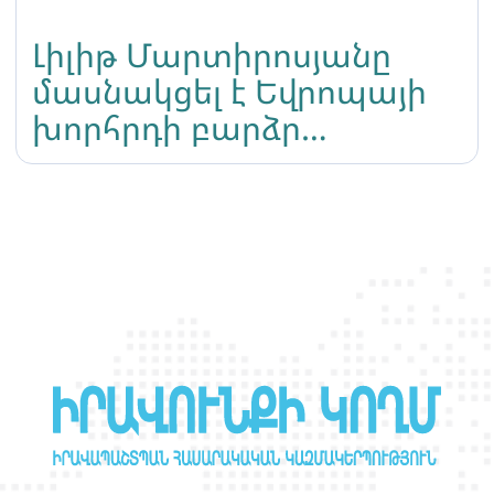
Լիլիթ Մարտիրոսյանը
մասնակցել է Եվրոպայի
խորհրդի բարձր
մակարդակի ղեկավար
կոմիտեի նիստին
Երևանում