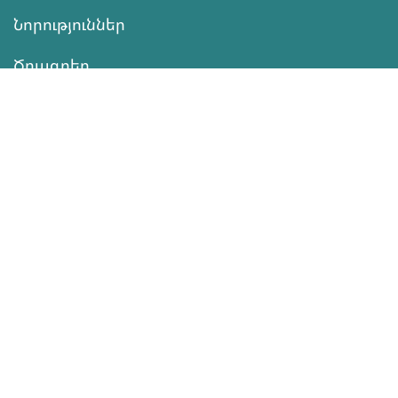
Նորություններ
Ծրագրեր
Ծառայություն
Նվիրատվություն
Կոնտակտներ
Տեղեկատվություն
Գործունեություն
ՆՎԻՐԱՏՎՈՒԹՅՈՒՆ
Աջակցել