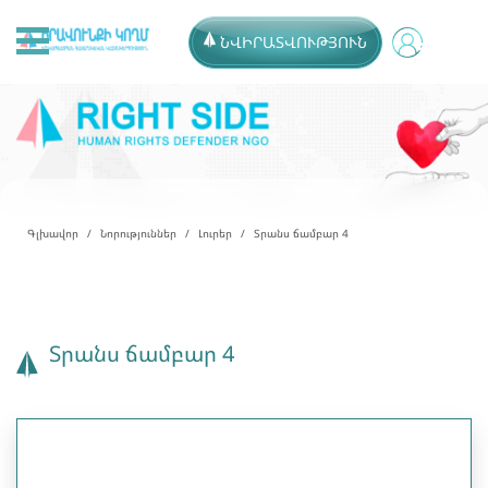
ՆՎԻՐԱՏՎՈՒԹՅՈՒՆ
Գլխավոր
Նորություններ
Լուրեր
Տրանս ճամբար 4
Տրանս ճամբար 4