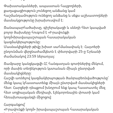
Փախստականների, ապաստան հայցողների,
քաղաքացիություն չունեցող անձանց կամ
հաշմանդամություն ունեցող անձանց և սեքս աշխատողների
մասնակցությունը խրախուսվում է։
Ճանապարհածախսը, գիշերակացի և սննդի հետ կապված
բոլոր ծախսերը հուգում է «Իրավունքի
կողմ»իրավապաշտպան հասարակական
կազմակերպությունը։
Մասնակիցների թիվը խիստ սահմանափակ է։ Հայտերի
ընդունման վերջնաժամկետն է փետրվարի 25-ը Երևանի
ժամանակով 23։59 ներառյալ։
Ճամբարը կանցկացվի ՀՀ հանգստյան գոտիներից մեկում,
որի մասին տեղեկություն կստանան միայն ընտրված
մասնակիցները։
Հաշվի առնելով կազմակերպության ծանրաբեռնվածությունը՝
մենք կապ կհաստատենք միայն ընտրված մասնակիցների
հետ։ Հարցերի դեպքում խնդրում ենք կապ հաստատել մեզ
հետ սոցիալական մեդիայի, էլեկտրոնային փոստի կամ
հեռախոսազանգի միջոցով։
Հարգանքով՝
«Իրավունքի կողմ» իրավապաշտպան հասարակական