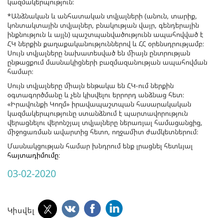
կազմակերպություն։
*Անձնական և անհատական տվյալների (անուն, տարիք,
կոնտակտային տվյալներ, բնակության վայր, գենդերային
ինքնություն և այլն) պաշտպանվածությունն ապահովված է
ՀԿ ներքին քաղաքականություններով և ՀՀ օրենսդրությամբ։
Սույն տվյալները նախատեսված են միայն ընտրության
ընթացքում մասնակիցների բազմազանության ապահովման
համար։
Սույն տվյալները միայն ենթակա են ՀԿ-ում ներքին
օգտագործմանը և չեն կիսվելու երրորդ անձնաց հետ։
«Իրավունքի Կողմ» իրավապաշտպան հասարակական
կազմակերպությունը ստանձնում է պարտավորություն
վերացնելու վերոնշյալ տվյալները ներառյալ համացանցից,
միջոցառման ավարտից հետո, ողջամիտ ժամկետներում։
Մասնակցության համար խնդրում ենք լրացնել հետևյալ
հայտադիմումը
։
03-02-2020
Կիսվել