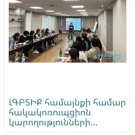
ԼԳԲՏԻՔ համայնքի համար
հակակոռուպցիոն
կարողությունների
զարգացման սեմինար