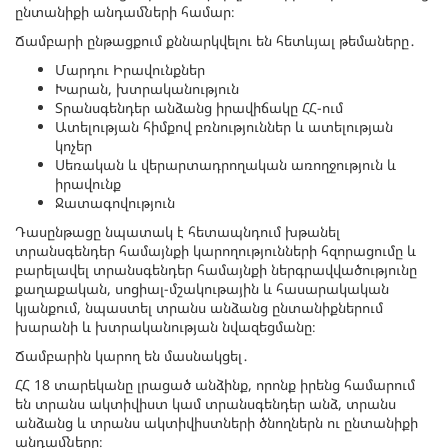
ընտանիքի անդամների համար։
Ճամբարի ընթացքում քննարկվելու են հետևյալ թեմաները․
Մարդու Իրավունքներ
Խարան, խտրականություն
Տրանսգենդեր անձանց իրավիճակը ՀՀ-ում
Ատելության հիմքով բռնություններ և ատելության
կոչեր
Սեռական և վերարտադրողական առողջություն և
իրավունք
Ջատագովություն
Դասընթացը նպատակ է հետապնդում խթանել
տրանսգենդեր համայնքի կարողությունների հզորացումը և
բարելավել տրանսգենդեր համայնքի ներգրավվածությունը
քաղաքական, սոցիալ-մշակութային և հասարակական
կյանքում, նպաստել տրանս անձանց ընտանիքներում
խարանի և խտրականության նվազեցմանը։
Ճամբարին կարող են մասնակցել․
ՀՀ 18 տարեկանը լրացած անձինք, որոնք իրենց համարում
են տրանս ակտիվիստ կամ տրանսգենդեր անձ, տրանս
անձանց և տրանս ակտիվիստների ծնողներն ու ընտանիքի
անդամները։