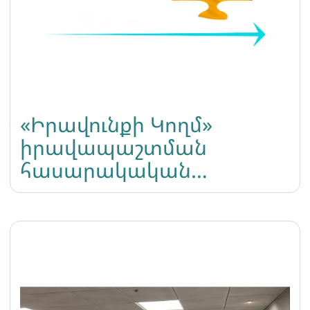
«Իրավունքի Կողմ»
իրավապաշտման
հասարակական
կազմակերպության
հանրային
հայտարարությունը ՀՀ
անկախության օրվա հետ
կապված