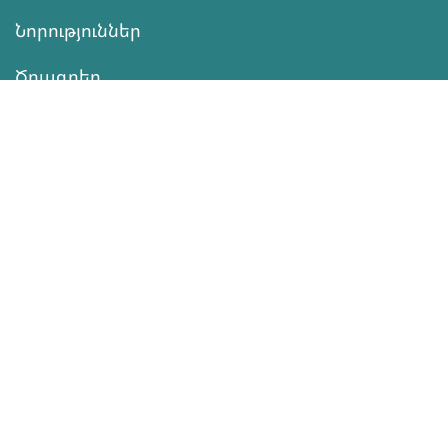
Նորություններ
Ծրագրեր
Ծառայություն
Նվիրատվություն
Կոնտակտներ
Տեղեկատվություն
Գործունեություն
ՆՎԻՐԱՏՎՈՒԹՅՈՒՆ
Աջակցել