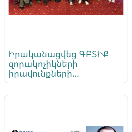
Իրականացվեց ԳԲՏԻՔ
զորակոչիկների
իրավունքների
պաշտպանության համար
կամավորների
ակադեմիա