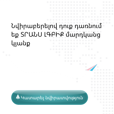
Ն
վ
ի
ր
ա
բ
ե
ր
ե
լ
ո
վ
դ
ո
ք
դ
ա
ռ
ն
ո
մ
ե
ք
Տ
Ր
Ա
Ն
Ս
Լ
Գ
Բ
Ի
Ք
մ
ա
ր
դ
կ
ա
ն
ց
կ
յ
ա
ն
ք
ի
և
ի
ր
ա
վ
ո
ն
ք
ի
պ
ա
շ
տ
պ
ա
Կատարել նվիրատվություն