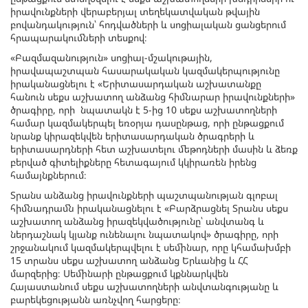
իրավունքների վերաբերյալ տեղեկատվական թվային
բովանդակություն՝ հոդվածների և սոցիալական ցանցերում
հրապարակումների տեսքով։
«Բազմազանություն» սոցիալ-մշակութային,
իրավապաշտպան հասարակական կազմակերպությունը
իրականացնելու է «Երիտասարդական աշխատանքը
հանուն սեքս աշխատող անձանց հիմնարար իրավունքների»
ծրագիրը, որի նպատակն է 5-ից 10 սեքս աշխատողների
համար կազմակերպել եռօրյա դասընթաց, որի ընթացքում
նրանք կիրազեկվեն երիտասարդական ծրագրերի և
երիտասարդների հետ աշխատելու մեթոդների մասին և ձեռք
բերված գիտելիքները հետագայում կկիրառեն իրենց
համայնքներում։
Տրանս անձանց իրավունքների պաշտպանության գլոբալ
հիմնադրամն իրականացնելու է «Բարձրացնել Տրանս սեքս
աշխատող անձանց իրազեկվածությունը՝ անվտանգ և
ներդաշնակ կյանք ունենալու նպատակով» ծրագիրը, որի
շրջանակում կազմակերպվելու է սեմինար, որը կհամախմբի
15 տրանս սեքս աշխատող անձանց Երևանից և ՀՀ
մարզերից։ Սեմինարի ընթացքում կքննարկվեն
Հայաստանում սեքս աշխատողների անվտանգությանը և
բարեկեցությանն առնչվող հարցերը։