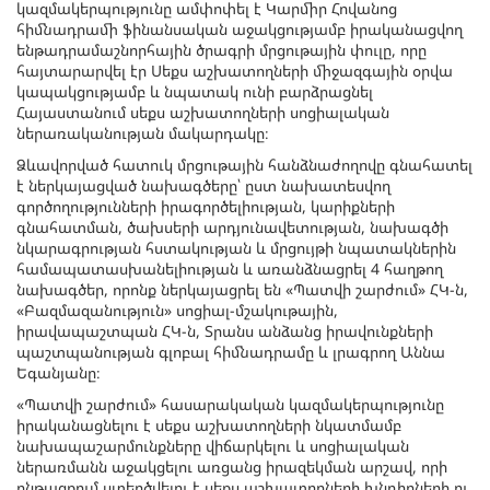
կազմակերպությունը ամփոփել է Կարմիր Հովանոց
հիմնադրամի ֆինանսական աջակցությամբ իրականացվող
ենթադրամաշնորհային ծրագրի մրցութային փուլը, որը
հայտարարվել էր Սեքս աշխատողների միջազգային օրվա
կապակցությամբ և նպատակ ունի բարձրացնել
Հայաստանում սեքս աշխատողների սոցիալական
ներառականության մակարդակը։
Ձևավորված հատուկ մրցութային հանձնաժողովը գնահատել
է ներկայացված նախագծերը՝ ըստ նախատեսվող
գործողությունների իրագործելիության, կարիքների
գնահատման, ծախսերի արդյունավետության, նախագծի
նկարագրության հստակության և մրցույթի նպատակներին
համապատասխանելիության և առանձնացրել 4 հաղթող
նախագծեր, որոնք ներկայացրել են «Պատվի շարժում» ՀԿ-ն,
«Բազմազանություն» սոցիալ-մշակութային,
իրավապաշտպան ՀԿ-ն, Տրանս անձանց իրավունքների
պաշտպանության գլոբալ հիմնադրամը և լրագրող Աննա
Եգանյանը։
«Պատվի շարժում» հասարակական կազմակերպությունը
իրականացնելու է սեքս աշխատողների նկատմամբ
նախապաշարմունքները վիճարկելու և սոցիալական
ներառմանն աջակցելու առցանց իրազեկման արշավ, որի
ընթացքում ստեղծվելու է սեքս աշխատողների խնդիրների ու