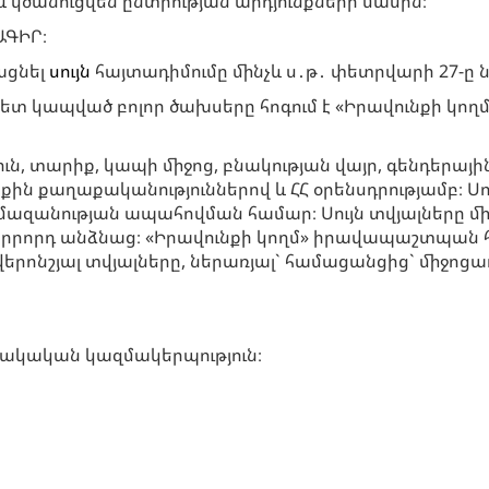
և կծանուցվեն ընտրության արդյունքների մասին։
ԱԳԻՐ։
ացնել
սույն
հայտադիմումը մինչև ս․թ․ փետրվարի 27-ը ն
ետ կապված բոլոր ծախսերը հոգում է «Իրավունքի 
 տարիք, կապի միջոց, բնակության վայր, գենդերային ի
ին քաղաքականություններով և ՀՀ օրենսդրությամբ։ Ս
ազանության ապահովման համար։ Սույն տվյալները միա
 երրորդ անձնաց։ «Իրավունքի կողմ» իրավապաշտպան
 վերոնշյալ տվյալները, ներառյալ` համացանցից` միջո
ակական կազմակերպություն։