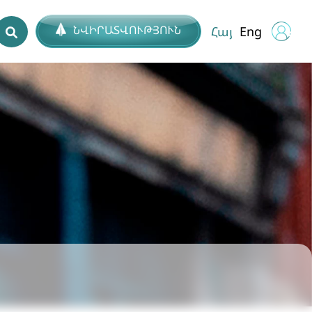
ՆՎԻՐԱՏՎՈՒԹՅՈՒՆ
Հայ
Eng