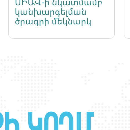
ՄԻԱՎ-ի նկատմամբ
կանխարգելման
ծրագրի մեկնարկ