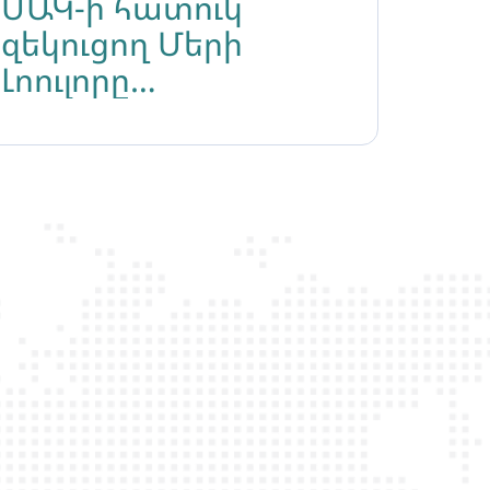
ՄԱԿ-ի հատուկ
զեկուցող Մերի
Լոուլորը
մտահոգություն է
հայտնում Լիլիթ
Մարտիրոսյանի
թիրախավորման
վերաբերյալ