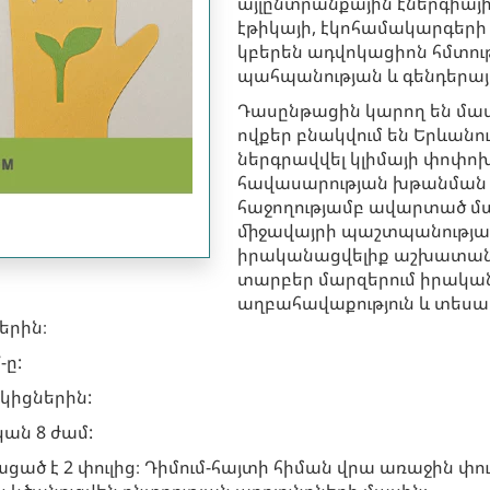
այլընտրանքային էներգիայ
էթիկայի, էկոհամակարգերի
կբերեն ադվոկացիոն հմտութ
պահպանության և գենդերա
Դասընթացին կարող են մասն
ովքեր բնակվում են Երևանու
ներգրավվել կլիմայի փոփո
հավասարության խթանման 
հաջողությամբ ավարտած մ
միջավայրի պաշտպանությա
իրականացվելիք աշխատանքն
տարբեր մարզերում իրակա
աղբահավաքություն և տե
երին։
-ը:
կիցներին:
ան 8 ժամ:
ցած է 2 փուլից։ Դիմում-հայտի հիման վրա առաջին փո