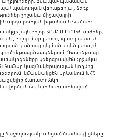
ի աղբյուրների, բնապահպանական
 պահպանության վերաբերյալ, ձեռք
յուններ շրջակա միջավայրի
յին արդարության խթանման համար։
ակցել այն բոլոր ՏՐԱՆՍ ԼԳԲԻՔ անձինք,
մ և ՀՀ բոլոր մարզերում, պատրաստ են
խության կանխարգելման և գենդերային
գործընթացընթացներում։ Դասընթացը
ասնակիցնները կներգրավվեն շրջակա
ն համար կազմակերպության կողմից
երում, կմասնակցեն Երևանում և ՀՀ
նացվելիք ծառատունկի,
սակավորման համար նախատեսված
ւլը հաջողությամբ անցած մասնակիցները