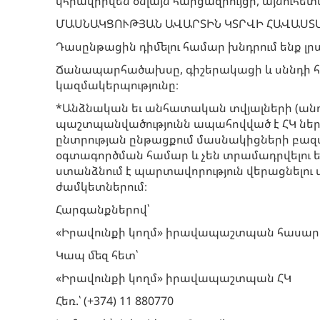
կհրավիրվեն օնլայն հարցազրույցի, այնուհետ
ՄԱՍՆԱԿՑՈՒԹՅԱՆ ԱՎԱՐՏԻՆ ԿՏՐՎԻ ՀԱՎԱՍՏ
Դասընթացին դիմելու համար խնդրում ենք լր
Ճանապարհածախսը, գիշերակացի և սննդի հ
կազմակերպությունը։
*Անձնական եւ անհատական տվյալների (անուն,
պաշտպանվածությունն ապահովված է ՀԿ ներք
ընտրության ընթացքում մասնակիցների բազմ
օգտագործման համար և չեն տրամադրվելու
ստանձնում է պարտավորություն վերացնելու
ժամկետներում։
Հարգանքներով՝
«Իրավունքի կողմ» իրավապաշտպան հասար
Կապ մեզ հետ՝
«Իրավունքի կողմ» իրավապաշտպան ՀԿ
Հեռ.՝ (+374) 11 880770