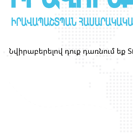
Ն
վ
ի
ր
ա
բ
ե
ր
ե
լ
ո
վ
դ
ո
ք
դ
ա
ռ
ն
ո
մ
ե
ք
Տ
մ
ա
ր
դ
կ
ա
ն
ց
կ
յ
ա
ն
ք
ի
և
ի