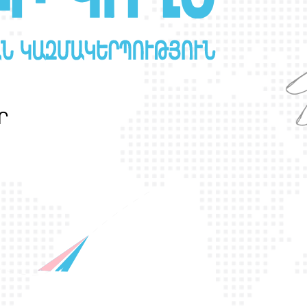
Ր
Ա
Ն
Ս
Լ
Գ
Բ
Ի
Ք