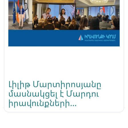
Լիլիթ Մարտիրոսյանը
մասնակցել է Մարդու
իրավունքների
միջազգային օրվա
համաժողովին