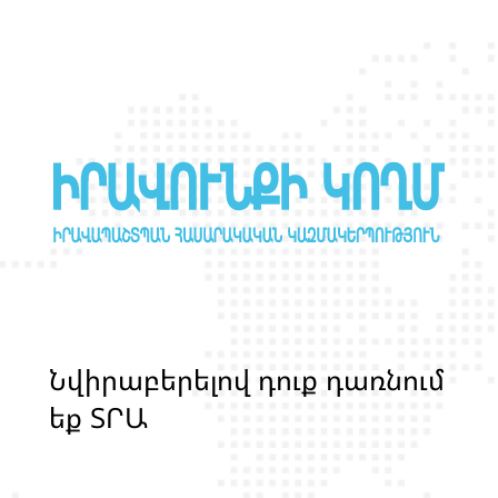
Ն
վ
ի
ր
ա
բ
ե
ր
ե
լ
ո
վ
դ
ո
ք
դ
ա
ռ
ն
ո
մ
ե
ք
Տ
Ր
Ա
Ն
Ս
Լ
Գ
Բ
Ի
Ք
մ
ա
ր
դ
կ
ա
ն
ց