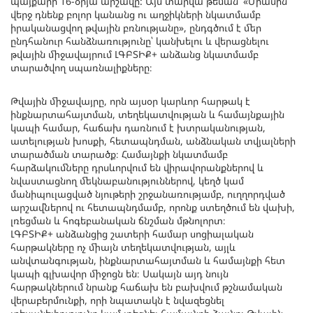
պայքարի 16-օրյա արշավը: Այս տարվա թեման՝ «Միասին
վերջ դնենք բոլոր կանանց ու աղջիկների նկատմամբ
իրականացվող թվային բռնությանը», ընդգծում է մեր
ընդհանուր հանձնառությունը՝ կանխելու և վերացնելու
թվային միջավայրում ԼԳԲՏԻՔ+ անձանց նկատմամբ
տարածվող սպառնալիքները։
Թվային միջավայրը, որն այսօր կարևոր հարթակ է
ինքնարտահայտման, տեղեկատվության և համայնքային
կապի համար, հաճախ դառնում է խտրականության,
ատելության խոսքի, հետապնդման, անձնական տվյալների
տարածման տարածք։ Համայնքի նկատմամբ
հարձակումները դրսևորվում են վիրավորանքներով և
նվաստացնող մեկնաբանություններով, կեղծ կամ
մանիպուլացված նյութերի շրջանառությամբ, ուղղորդված
արշավներով ու հետապնդմամբ, որոնք ստեղծում են վախի,
լռեցման և հոգեբանական ճնշման մթնոլորտ։
ԼԳԲՏԻՔ+ անձանցից շատերի համար սոցիալական
հարթակները ոչ միայն տեղեկատվության, այլև
անվտանգության, ինքնարտահայտման և համայնքի հետ
կապի գլխավոր միջոցն են։ Սակայն այդ նույն
հարթակներում նրանք հաճախ են բախվում թշնամական
վերաբերմունքի, որի նպատակն է նվազեցնել