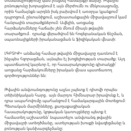
տեսանելիությունը կամ լռեցնել համայնքի ձայնը։ Թվային
բռնությունը խորացնում է այն մերժումն ու մեկուսացումը,
որին համայնքն արդեն իսկ բախվում է առօրյա կյանքում՝
դպրոցում, ընտանիքում, աշխատանքային միջավայրում կամ
հանրային տարածքներում։ Ավելին, առցանց
հարձակումները հաճախ չեն մնում միայն թվային
տարածքում․ դրանք վերածվում են հոգեբանական ճնշման,
սպառնալիքների իրականացման և ֆիզիկական վնասի։
ԼԳԲՏԻՔ+ անձանց համար թվային միջավայրը դառնում է
ինչպես հզորացման, այնպես էլ խոցելիության տարածք։ Այդ
պատճառով կարևոր է, որ հասարակությունը գիտակցի՝
առցանց հարձակումները իրական վնաս պատճառող
գործողություններ են։
Թվային անվտանգությունը այլևս չպետք է դիտվի որպես
տեխնիկական հարց․ այն մարդու հիմնարար իրավունք է, և
դրա ապահովումը պահանջում է համակարգային մոտեցում։
Պետական մարմինները, քաղաքացիական
հասարակությունը, կրթական կառույցները պետք է
համատեղ աշխատեն՝ նպաստելու անվտանգ թվային
միջավայրի ստեղծմանը, ատելության խոսքի նվազեցմանը և
բռնության կանխարգելմանը։