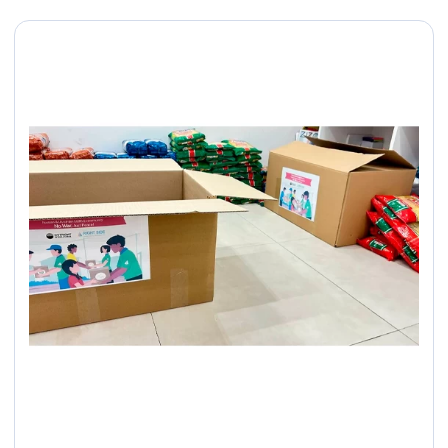
հարձակման գործով
հարուցվելէ քրեական
գործ