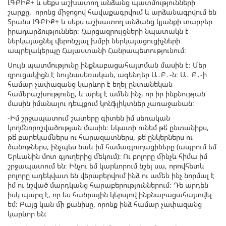
ԼԳԲԻՔ+ և սեքս աշխատող անձանց պատմությունների
շարքը, որոնց միջոցով հավաքագրվում և արձանագրվում են
Տրանս ԼԳԲԻՔ+ և սեքս աշխատող անձանց կյանքի տարբեր
իրադարձություններ։ Հարցազրույցների նպատակն է
ներկայացնել վերոնշյալ խմբի ներկայացուցիչների
ապրելակերպը Հայաստանի Հանրապետությունում։
Սույն պատմությունը ինքնաբացահայտման մասին է։ Մեր
զրուցակիցն է նույնասեռական, ագենդեր Ա․Բ․-ն։ Ա․ Բ․-ի
համար չափազանց կարևոր է եղել ընտանեկան
համերաշխությունը, և արել է ամեն ինչ, որ իր ինքնության
մասին իմանալու դեպքում կոնֆլիկտներ չառաջանան։
-Իմ շրջապատում շատերը գիտեն իմ սեռական
կողմնորոշվածության մասին։ Նկատի ունեմ թե՛ ընտանիքս,
թե՛ բարեկամներս ու հարազատներս, թե՛ ընկերներս ու
ծանոթներս, ինչպես նաև իմ համագյուղացիները (ապրում եմ
Երևանին մոտ գյուղերից մեկում)։ Ու բոլորը մինչև հիմա իմ
շրջապատում են։ Ինչու եմ կարևորում նշել սա, որովհետև
բոլորը ադեկվատ են վերաբերվում ինձ ու ամեն ինչ նորմալ է
իմ ու նշված մարդկանց հարաբերություններում։ Դե արդեն
իսկ պարզ է, որ ես հանրային կերպով ինքնաբացահայտվել
եմ։ Բայց կան մի քանիսը, որոնք ինձ համար չափազանց
կարևոր են: