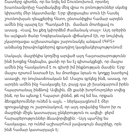
Շատերը գիտեն, որ ես եղել եմ Շուռնուխում, որտեղ
խառնամբոխը հարձակվեց մեզ վրա ու բռնություններ սկսեց
կիրառել մեր նկատմամբ։ Երբ վերջապես տուն էի հասել
շուռնուխյան դեպքերից հետո, ընտանիքիս համար արդեն
ամեն ինչ պարզ էր։ Պառկած էի, մաման մոտեցավ ու
ասաց․ «Լավ, ես քեզ կփորձեմ ժամանակ տալ»։ Այդ օրերին
ես այնքան ծանր հոգեբանական վիճակում էի, որ նույնիսկ
չկարողացա աշխատանքս շարունակել անգամ ԼԳԲՏ+
անձանց իրավունքներով զբաղվող կազմակերպությունում։
Սակայն, մայրիկիս կողմից արված այդ հայտարարությունն
ինձ խոցեց հեգեպես, քանի որ ես էլ գիտակցեցի, որ մայրս
ամեն ինչ հասկանում է ու գիտի իմ ինքնության մասին։ Երբ
մայրս դրսում նստած էր, ես մոտեցա նրան ու կողքը նստելով
ասացի, որ նույնասեռական եմ։ Մայրս գրկեց ինձ, ասաց, որ
արդեն ամեն ինչ հասկացել էր, բայց դա չի խանգարում իրեն
հպարտանալ ինձնով։ Ավելին, մի քանի խորհուրդներ տվեց
ինձ, որ ես պետք է հպարտ լինեմ, թե ով եմ ես, որքան
ձեռքբերումներ ունեմ և այլն, – ներկայացնում է մեր
զրուցակիցը ու շարունակում, որ այդ օրվանից հետո իր ու
մայրիկի միջև կատարյալ ընկերություն ու ավելի ջերմ
հարաբերություններ ձևավորվեցին։ -Այդ պահից ես
հասկացա, որ ունեմ աշխարհում լավագույն մայրիկը, որն
ինձ համար կատարյալն Է։