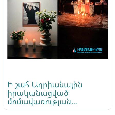
Ի շահ Ադրիանային
իրականացված
մոմավառության
մասնակիցների վրա