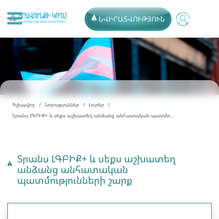
ՆՎԻՐԱՏՎՈՒԹՅՈՒՆ
Գլխավոր
Նորություններ
Լուրեր
Տրանս ԼԳԲԻՔ+ և սեքս աշխատեղ անձանց անհատական պատմո...
Տրանս ԼԳԲԻՔ+ և սեքս աշխատեղ
անձանց անհատական
պատմությունների շարք