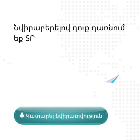
Ն
վ
ի
ր
ա
բ
ե
ր
ե
լ
ո
վ
դ
ո
ք
դ
ա
ռ
ն
ո
մ
ե
ք
Տ
Ր
Ա
Ն
Ս
Լ
Գ
Բ
Ի
Ք
մ
ա
ր
դ
կ
ա
ն
ց
կ
Կատարել նվիրատվություն