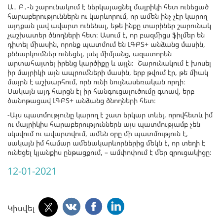
Ա․ Բ․-ն շարունակում է ներկայացնել մայրիկի հետ ունեցած
հարաբերություններն ու կարևորում, որ ամեն ինչ չէր կարող
այդքան լավ ավարտ ունենալ, եթե ինքը տարիներ շարունակ
չաշխատեր ծնողների հետ։ Ասում է, որ բազմիցս ֆիլմեր են
դիտել միասին, որոնք պատմում են ԼԳԲՏ+ անձանց մասին,
քննարկումներ ունեցել, լսել միմյանց, ազատորեն
արտահայտել իրենց կարծիքը և այլն։ Շարունակում է խոսել
իր մայրիկի այն ապրումների մասին, երբ թվում էր, թե միակ
մայրն է աշխարհում, որն ունի նույնասեռական որդի։
Սակայն այդ հարցն էլ իր հանգուցալուծումը գտավ, երբ
ծանոթացավ ԼԳԲՏ+ անձանց ծնողների հետ։
-Այս պատմությունը կարող է շատ երկար տևել, որովհետև իմ
ու մայրիկիս հարաբերություններն այս պատմությամբ չեն
սկսվում ու ավարտվում, ամեն օրը մի պատմություն է,
սակայն իմ համար ամենակարևորներից մեկն է, որ տեղի է
ունեցել կյանքիս ընթացքում, – ամփոփում է մեր զրուցակիցը։
12-01-2021
Կիսվել