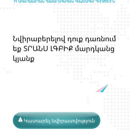
Ն
վ
ի
ր
ա
բ
ե
ր
ե
լ
ո
վ
դ
ո
ք
դ
ա
ռ
ն
ո
մ
ե
ք
Տ
Ր
Ա
Ն
Ս
Լ
Գ
Բ
Ի
Ք
մ
ա
ր
դ
կ
ա
ն
ց
կ
յ
ա
ն
ք
ի
և
ի
ր
ա
վ
ո
ն
ք
ի
պ
ա
շ
տ
Կատարել նվիրատվություն