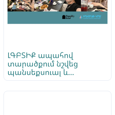
ԼԳԲՏԻՔ ապահով
տարածքում նշվեց
պանսեքսուալ և
պանռոմանտիկ
տեսանելիության օրը