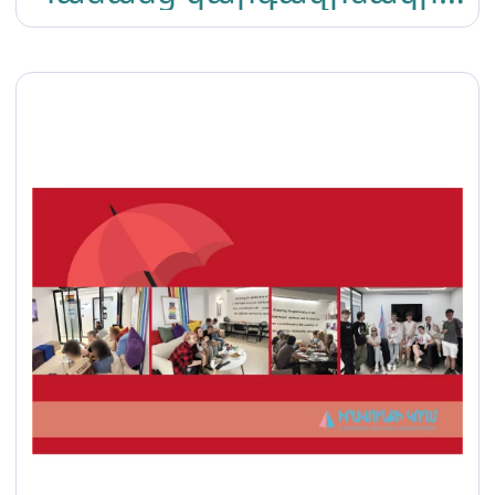
հանձնաժողովի 70-րդ
նստաշրջանին