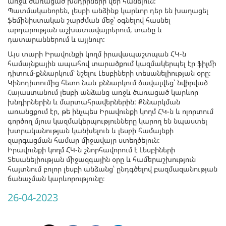
առջև ծառացած խնդիրների վեր հանելուն:
Պատմականորեն, լեսբի անձինք կարևոր դեր են խաղացել
ֆեմինիստական շարժման մեջ՝ օգնելով հասնել
արդարության աշխատավայրերում, տանը և
դատարաններում և այլնուր:
Այս տարի Իրավունքի կողմ իրավապաշտպան ՀԿ-ն
համայնքային ապահով տարածքում կազմակերպել էր ֆիլմի
դիտում-քննարկում՝ նշելու Լեսբիների տեսանելիության օրը։
Կինոդիտումից հետո նաև քննարկում ծավալվեց՝ նվիրված
Հայաստանում լեսբի անձանց առջև ծառացած կարևոր
խնդիրներին և մարտահրավերներին: Քննարկման
առանցքում էր, թե ինչպես Իրավունքի կողմ ՀԿ-ն և ոլորտում
գործող մյուս կազմակերպությունները կարող են նպաստել
խտրականության կանխելուն և լեսբի համայնքի
զարգացման համար միջավայր ստեղծելուն։
Իրավունքի կողմ ՀԿ-ն շնորհավորում է Լեսբիների
Տեսանելիության միջազգային օրը և համերաշխություն
հայտնում բոլոր լեսբի անձանց՝ ընդգծելով բազմազանության
ճանաչման կարևորությունը։
26-04-2023