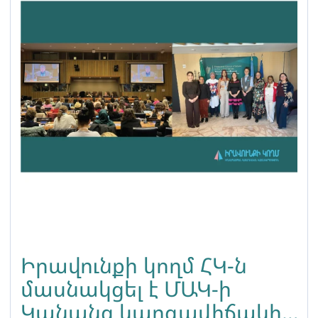
Իրավունքի կողմ ՀԿ-ն
մասնակցել է ՄԱԿ-ի
Կանանց կարգավիճակի