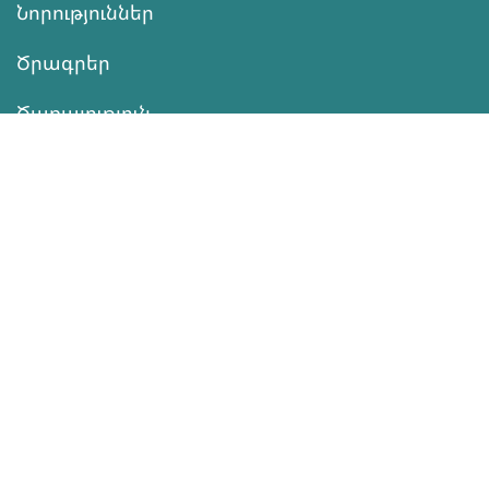
Նորություններ
Ծրագրեր
Ծառայություն
Նվիրատվություն
Կոնտակտներ
Տեղեկատվություն
Գործունեություն
ՆՎԻՐԱՏՎՈՒԹՅՈՒՆ
Աջակցել