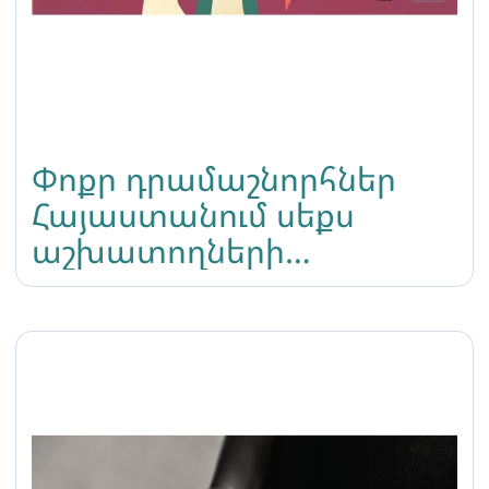
Փոքր դրամաշնորհներ
Հայաստանում սեքս
աշխատողների
սոցիալական
ներառականության
խթանման համար