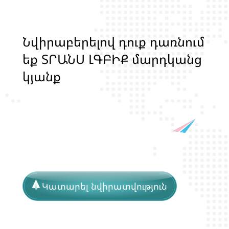
Ն
վ
ի
ր
ա
բ
ե
ր
ե
լ
ո
վ
դ
ո
ք
դ
ա
ռ
ն
ո
մ
ե
ք
Տ
Ր
Ա
Ն
Ս
Լ
Գ
Բ
Ի
Ք
մ
ա
ր
դ
կ
ա
ն
ց
կ
յ
ա
ն
ք
ի
և
ի
ր
ա
վ
ո
ն
ք
ի
պ
ա
շ
տ
պ
ա
Կատարել նվիրատվություն