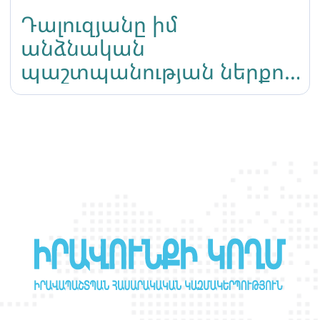
Դալուզյանը իմ
անձնական
պաշտպանության ներքո
է Նիկոլ Փաշինյան