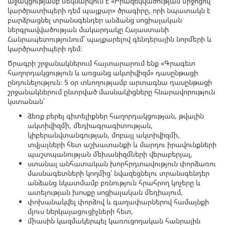
աջակցությամբ մեկնարկում է «Իրազեկվածության միջոցով
կարծրատիպերի դեմ պայքար» ծրագիրը, որի նպատակն է
բարձրացնել տրանսգենդեր անձանց սոցիալական
ներգրավվածության մակարդակը Հայաստանի
Հանրապետությունում՝ պայքարելով գենդերային նորմերի և
կարծրատիպերի դեմ։
Ծրագրի շրջանակներում հայտարարում ենք «Գրագետ
հաղորդակցություն և առցանց ակտիվիզմ» դասընթացի
ընդունելություն։ 5 օր տևողությամբ արտագնա դասընթացի
շրջանակներում ընտրված մասնակիցները հնարավորություն
կստանան՝
ձեռք բերել գիտելիքներ հաղորդակցության, թվային
ակտիվիզմի, մեդիագրագիտության,
կիբերանվտանգության, մոբայլ ակտիվիզմի,
տվյալների հետ աշխատանքի և մարդու իրավունքների
պաշտպանության մեխանիզմների վերաբերյալ,
ստանալ անհատական խորհրդտավություն փորձառու
մասնագետների կողմից՝ նվազեցնելու տրանսգենդեր
անձանց նկատմամբ բռնություն հրահրող կոչերը և
ատելության խոսքը սոցիալական մեդիայում,
փոխանակվել փորձով և գաղափարներով համայնքի
մյուս ներկայացուցիչների հետ,
միասին կազմակերպել կառուցողական հանրային