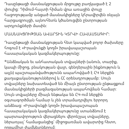
Դասընթացի մասնակցության մրցույթը բաղկացած է 2
փուլից։ Դիմում-հայտի հիման վրա առաջին փուլը
հաջողությամբ անցած մասնակիցները կհրավիրվեն օնլայն
հարցազրույցի, այնուհետև կծանուցվեն ընտրության
արդյունքների մասին։
ՄԱՍՆԱԿՑՈՒԹՅԱՆ ԱՎԱՐՏԻՆ ԿՏՐՎԻ ՀԱՎԱՍՏԱԳԻՐ։
Դասընթացի մասնակցության հետ կապված բոլոր ծախսերը
հոգում է «Իրավունքի կողմ» իրավապաշտպան
հասարակական կազմակերպությունը։
*Անձնական եւ անհատական տվյալների (անուն, տարիք,
կապի միջոց, բնակության վայր, գենդերային ինքնություն և
այլն) պաշտպանվածությունն ապահովված է ՀԿ ներքին
քաղաքականություններով և ՀՀ օրենսդրությամբ։ Սույն
տվյալները նախատեսված են միայն ընտրության ընթացքում
մասնակիցների բազմազանության ապահովման համար։
Սույն տվյալները միայն ենթակա են ՀԿ-ում ներքին
օգտագործման համար և չեն տրամադրվելու երրորդ
անձնաց։ «Իրավունքի կողմ» իրավապաշտպան
հասարակական կազմակերպությունը ստանձնում է
պարտավորություն վերացնելու վերոնշյալ տվյալները,
ներառյալ` համացանցից` միջոցառման ավարտից հետո,
ողջամիտ ժամկետներում։