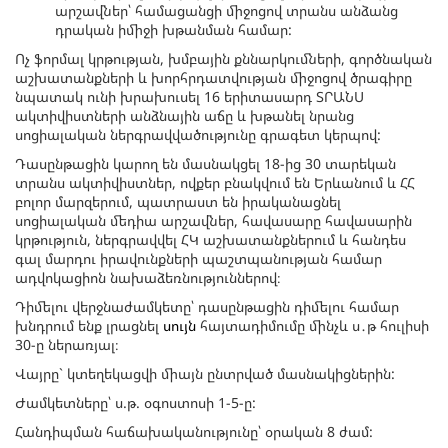
արշավներ՝ համացանցի միջոցով տրանս անձանց
դրական իմիջի խթանման համար:
Ոչ ֆորմալ կրթության, խմբային քննարկումների, գործնական
աշխատանքների և խորհրդատվության միջոցով ծրագիրը
նպատակ ունի խրախուսել 16 երիտասարդ ՏՐԱՆՍ
ակտիվիստների անձնային աճը և խթանել նրանց
սոցիալական ներգրավվածությունը գրագետ կերպով:
Դասընթացին կարող են մասնակցել 18-ից 30 տարեկան
տրանս ակտիվիստներ, ովքեր բնակվում են Երևանում և ՀՀ
բոլոր մարզերում, պատրաստ են իրականացնել
սոցիալական մեդիա արշավներ, հավասարը հավասարին
կրթություն, ներգրավվել ՀԿ աշխատանքներում և հանդես
գալ մարդու իրավունքների պաշտպանության համար
ադվոկացիոն նախաձեռնություններով։
Դիմելու վերջնաժամկետը՝ դասընթացին դիմելու համար
խնդրում ենք լրացնել
սույն
հայտադիմումը մինչև ս․թ հուլիսի
30-ը ներառյալ։
Վայրը` կտեղեկացվի միայն ընտրված մասնակիցներին:
Ժամկետները՝ ս.թ. օգոստոսի 1-5-ը:
Հանդիպման հաճախականությունը՝ օրական 8 ժամ: