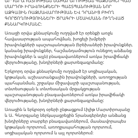
ԱՐԴԱՐԱԴԱՏՈՒԹՅԱՆ ՆԱԽԱՐԱՐՈՒԹՅԱՆ ԿԱԶՄԱԿԵՐՊԱԾ
ՄԱՐԴՈՒ ԻՐԱՎՈՒՆՔՆԵՐԻ ՊԱՇՏՊԱՆՈՒԹՅԱՆ ՆՈՐ
ԱԶԳԱՅԻՆ ՌԱԶՄԱՎԱՐՈՒԹՅԱՆ ԵՎ ԴՐԱՆԻՑ ԲԽՈՂ
ԳՈՐԾՈՂՈՒԹՅՈՒՆՆԵՐԻ ԾՐԱԳՐԻ ՄՇԱԿՄԱՆՆ ՈՒՂՂՎԱԾ
ՔՆՆԱՐԿՈՒՄԱՆԸ։
Առաջի օրվա քննարկումը ուղղված էր օրենքի առջև
հավասարության ապահովման, խոցելի խմբերի
իրավունքների պաշտպանության (երեխաների իրավունքներ,
կանանց իրավունքներ, հաշմանդամություն ունեցող անձանց
իրավունքներ և այլն) բնագավառներում առկա իրավիճակի
վերլուծությանը, խնդիրների քարտեզագրմանը:
Երկրորդ օրվա քննարկումը ուղղված էր սոցիալական,
կրթական, աշխատանքային իրավունքների, առողջության
պահպանման, շրջակա միջավայրի պաշտպանության,
տնտեսության և տնտեսական մրցակցության
պաշտպանության բնագավառներում առկա իրավիճակի
վերլուծությանը, խնդիրների քարտեզագրմանը:
Առաջին և երկրօրդ օրերի ընթացքում Լիլիթ Մարտիրոսյանը
և Ա. Գևորգյանը ներկայացրեցին Տրանսգերնդեր անձանց
խնդիրները տարբեր բնագավառներում, մասնավորապես
կրթական ոլորտում, առողջապահության ոլորտում,
սոցիալական ոլորտում և այլ ոլորտներում։