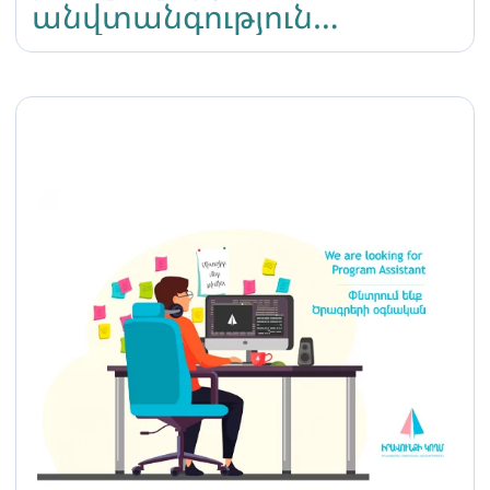
անվտանգություն
ակադեմիան ԼԳԲՏԻՔ
առաջնորդների համար