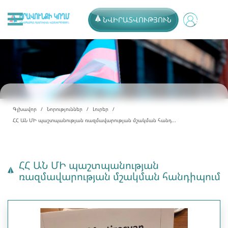
ՆՎԻՐԱՏՎՈՒԹՅՈՒՆ
Գլխավոր
Նորություններ
Լուրեր
ՀՀ ԱՆ ՄԻ պաշտպանության ռազմավարության մշակման հանդ...
ՀՀ ԱՆ ՄԻ պաշտպանության
ռազմավարության մշակման հանդիպում