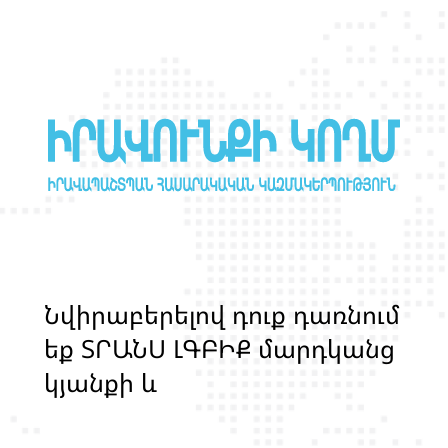
Ն
վ
ի
ր
ա
բ
ե
ր
ե
լ
ո
վ
դ
ո
ք
դ
ա
ռ
ն
ո
մ
ե
ք
Տ
Ր
Ա
Ն
Ս
Լ
Գ
Բ
Ի
Ք
մ
ա
ր
դ
կ
ա
ն
ց
կ
յ
ա
ն
ք
ի
և
ի
ր
ա
վ
ո
ն
ք
ի
պ
ա
շ
տ
պ
ա
ն
ո