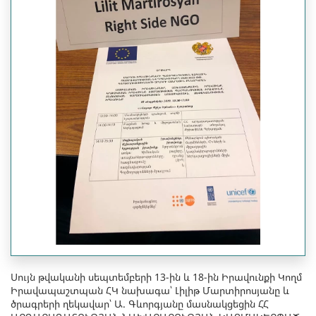
Սույն թվականի սեպտեմբերի 13-ին և 18-ին Իրավունքի Կողմ
Իրավապաշտպան ՀԿ նախագա՝ Լիլիթ Մարտիրոսյանը և
ծրագրերի ղեկավար՝ Ա. Գևորգյանը մասնակցեցին ՀՀ