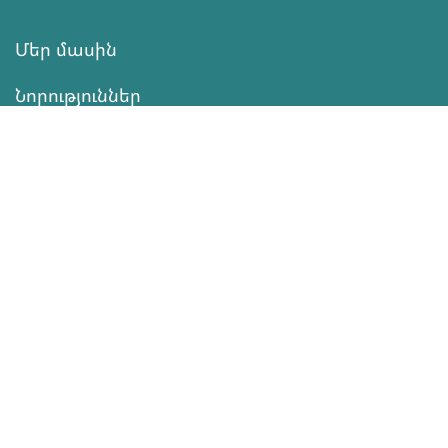
Մեր մասին
Նորություններ
Ծրագրեր
Ծառայություն
Նվիրատվություն
Կոնտակտներ
Տեղեկատվություն
Գործունեություն