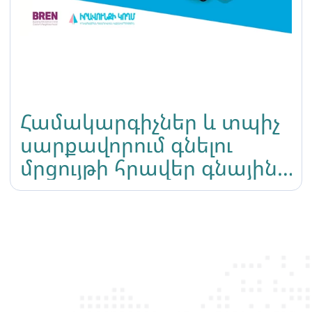
Համակարգիչներ և տպիչ
սարքավորում գնելու
մրցույթի հրավեր գնային
առաջարկ ներկայացնելու
հրավեր