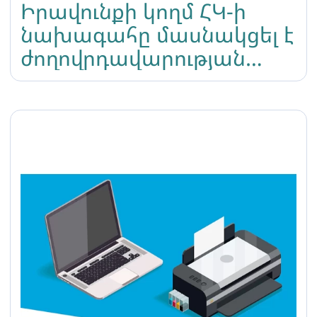
Իրավունքի կողմ ՀԿ-ի
նախագահը մասնակցել է
ժողովրդավարության
Հայկական ֆորումին