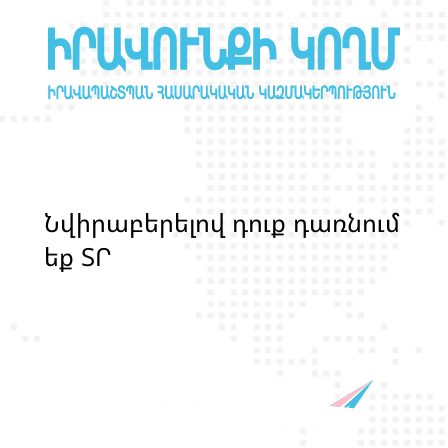
Ն
վ
ի
ր
ա
բ
ե
ր
ե
լ
ո
վ
դ
ո
ք
դ
ա
ռ
ն
ո
մ
ե
ք
Տ
Ր
Ա
Ն
Ս
Լ
Գ
Բ
Ի
Ք
մ
ա
ր
դ
կ
ա
ն
ց