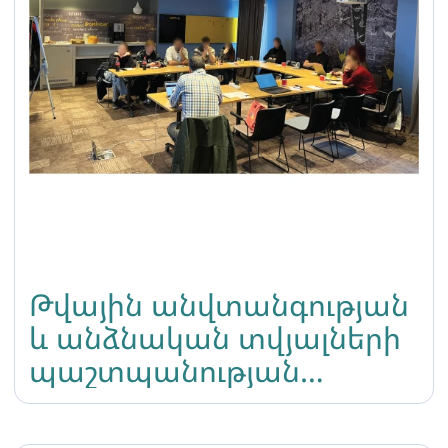
Թվային անվտանգության
և անձնական տվյալների
պաշտպանության
դասընթաց-
վերապատրաստում թիմի