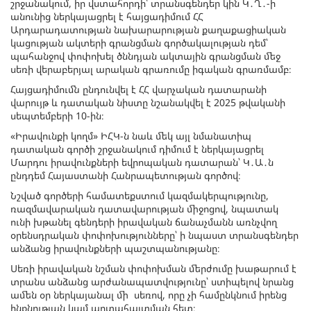
շրջանակում, իր վստահորդի՝ տրանսգենդեր կին Կ․Ղ․-ի
անունից ներկայացրել է հայցադիմում ՀՀ
Արդարադատության նախարարության քաղաքացիական
կացության ակտերի գրանցման գործակալության դեմ՝
պահանջով փոփոխել ծննդյան ակտային գրանցման մեջ
սեռի վերաբերյալ արական գրառումը իգական գրառմամբ։
Հայցադիմումն ընդունվել է ՀՀ վարչական դատարանի
վարույթ և դատական նիստը նշանակվել է 2025 թվականի
սեպտեմբերի 10-ին։
«Իրավունքի կողմ» ԻՀԿ-ն նաև մեկ այլ նմանատիպ
դատական գործի շրջանակում դիմում է ներկայացրել
Մարդու իրավունքների եվրոպական դատարան՝ Կ․Ա․ն
ընդդեմ Հայաստանի Հանրապետության գործով։
Նշված գործերի համատեքստում կազմակերպությունը,
ռազմավարական դատավարության միջոցով, նպատակ
ունի խթանել գենդերի իրավական ճանաչմանն առնչվող
օրենսդրական փոփոխությունները՝ ի նպաստ տրանսգենդեր
անձանց իրավունքների պաշտպանությանը։
Սեռի իրավական նշման փոփոխման մերժումը խաթարում է
տրանս անձանց արժանապատվությունը՝ ստիպելով նրանց
ամեն օր ներկայանալ մի սեռով, որը չի համընկնում իրենց
ինքնության կամ արտահայտման հետ։