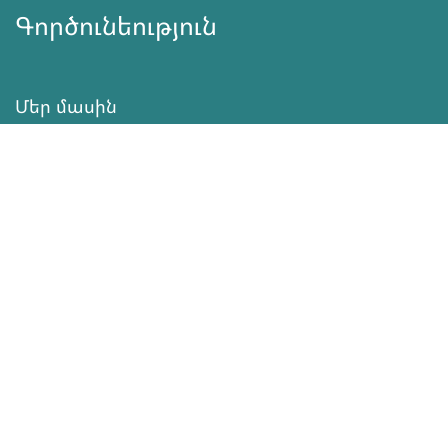
Գործունեություն
Մեր մասին
Նորություններ
Ծրագրեր
Ծառայություն
Նվիրատվություն
Կոնտակտներ
Տեղեկատվություն