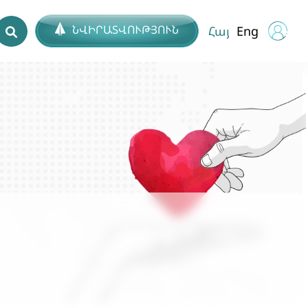
ՆՎԻՐԱՏՎՈՒԹՅՈՒՆ
Հայ
Eng