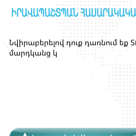
Ն
վ
ի
ր
ա
բ
ե
ր
ե
լ
ո
վ
դ
ո
ք
դ
ա
ռ
ն
ո
մ
ե
ք
Տ
մ
ա
ր
դ
կ
ա
ն
ց
կ
յ
ա
ն
ք
ի
և
ի
ր
ա
վ
ո
ն
ք
ի