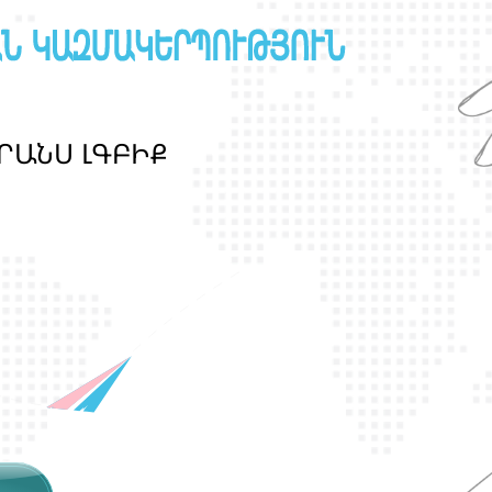
Ր
Ա
Ն
Ս
Լ
Գ
Բ
Ի
Ք
պ
ա
շ
տ
պ
ա
ն
ո
թ
յ