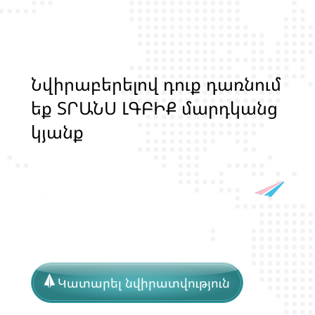
Ն
վ
ի
ր
ա
բ
ե
ր
ե
լ
ո
վ
դ
ո
ք
դ
ա
ռ
ն
ո
մ
ե
ք
Տ
Ր
Ա
Ն
Ս
Լ
Գ
Բ
Ի
Ք
մ
ա
ր
դ
կ
ա
ն
ց
կ
յ
ա
ն
ք
ի
և
ի
ր
ա
վ
ո
ն
ք
ի
պ
ա
շ
տ
պ
ա
ն
ո
Կատարել նվիրատվություն