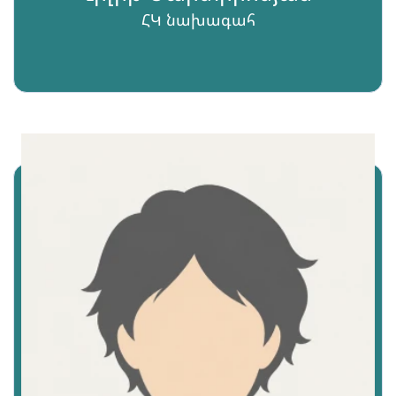
ՀԿ նախագահ