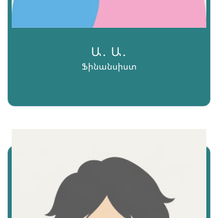
Ա․ Ա․
Ֆինանսիստ