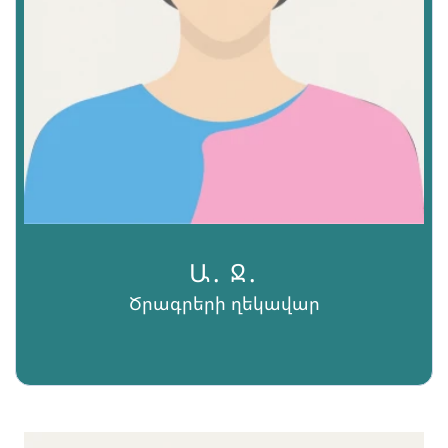
Ա․ Ջ․
Ծրագրերի ղեկավար