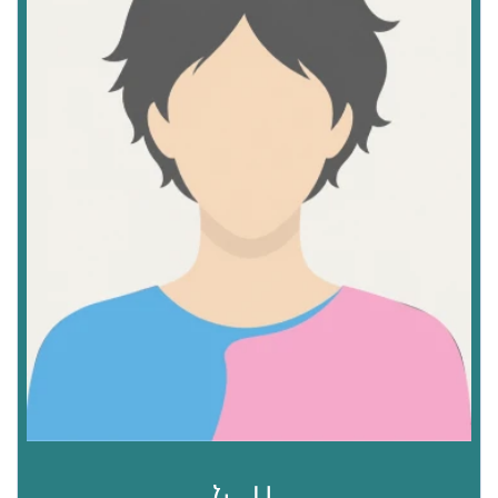
Ն․ Ս․