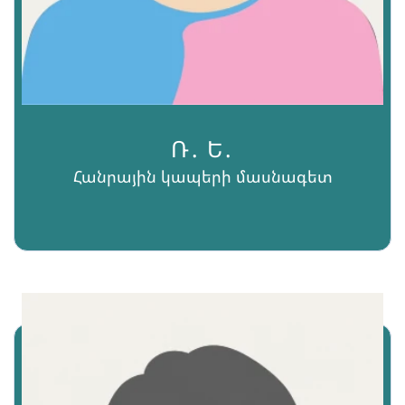
Ռ․ Ե․
Հանրային կապերի մասնագետ