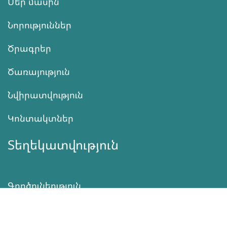
Մեր մասին
Նորություններ
Ծրագրեր
Ծառայություն
Նվիրատվություն
Կոնտակտներ
Տեղեկատվություն
Գործունեություն
ՆՎԻՐԱՏՎՈՒԹՅՈՒՆ