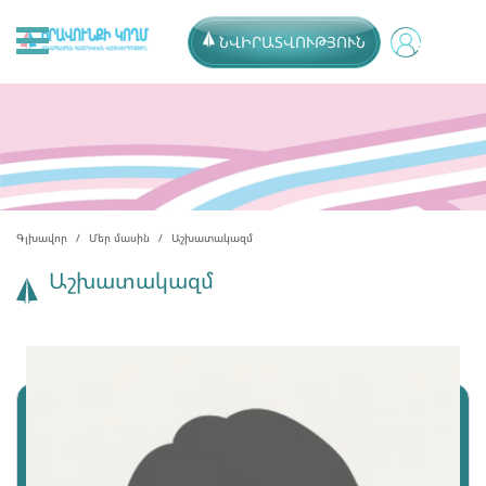
ՆՎԻՐԱՏՎՈՒԹՅՈՒՆ
Գլխավոր
Մեր մասին
Աշխատակազմ
Աշխատակազմ