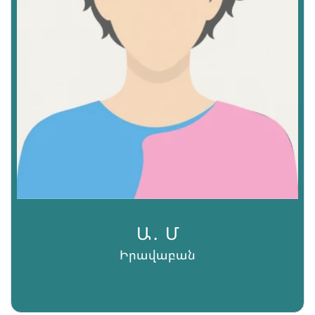
Ա․ Մ
Իրավաբան