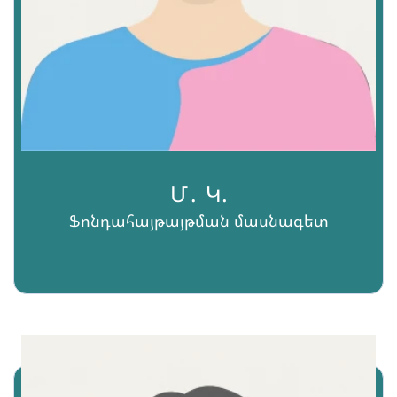
Մ․ Կ.
Ֆոնդահայթայթման մասնագետ