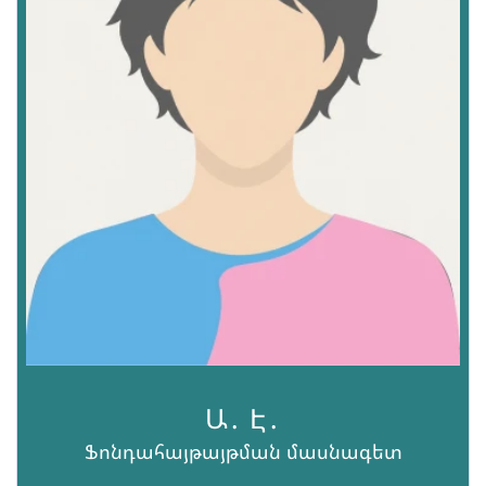
Ա․ Է․
Ֆոնդահայթայթման մասնագետ