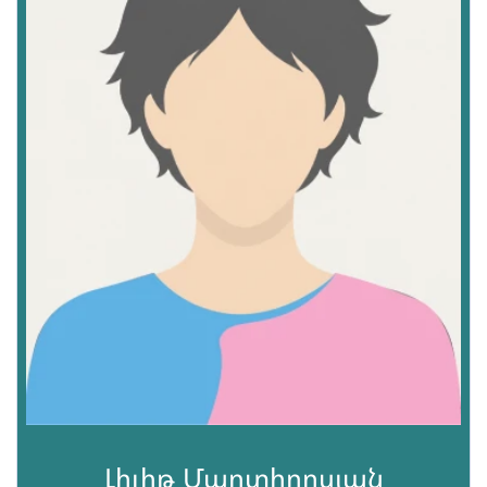
Լիլիթ Մարտիրոսյան