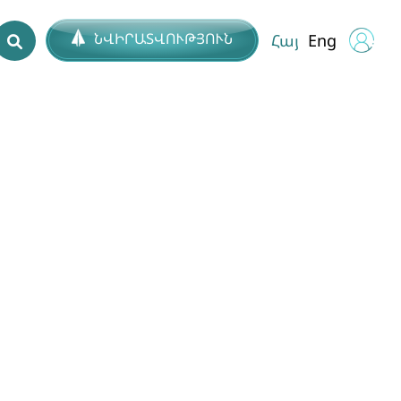
ՆՎԻՐԱՏՎՈՒԹՅՈՒՆ
Հայ
Eng