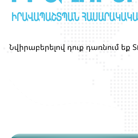
Ն
վ
ի
ր
ա
բ
ե
ր
ե
լ
ո
վ
դ
ո
ք
դ
ա
ռ
ն
ո
մ
ե
ք
Տ
մ
ա
ր
դ
կ
ա
ն
ց
կ
յ
ա
ն