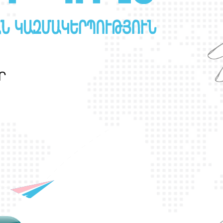
Ր
Ա
Ն
Ս
Լ
Գ
Բ
Ի
Ք