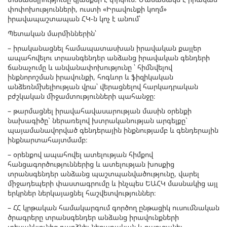
փոփոխությունների, ուստի «Իրավունքի կողմ»
իրավապաշտապան ՀԿ-ն կոչ է անում՝
Պետական մարմիններին՝
– իրականացնել համապատասխան իրավական քայլեր
ապահովելու տրասնգենդեր անձանց իրավական գենդերի
ճանաչումը և անվանափոխությունը ՝ հիմնվելով
ինքնորոշման իրավունքի, հոգևոր և ֆիզիկական
անձեռնմխելիության վրա՝ վերացնելով հարկադրական
բժշկական միջամտությունների պահանջը։
– թարմացնել իրավահավասարության մասին օրենքի
նախագիծը` ներառելով խտրականության արգելքը`
պայամանավորված գենդերային ինքնությամբ և գենդերային
ինքնարտահայտմամբ։
– օրենքով ապահովել ատելության հիմքով
հանցագործություններից և ատելության խոսքից
տրանսգենդեր անձանց պաշտպանվածությունը, վարել
միջադեպերի փաստագրումը և ինչպես ԵԱՀԿ մասնակից այլ
երկրներ ներկայացնել հաշվետվություններ։
– ՀՀ կրթական համակարգում գործող ընթացիկ ուսումնական
ծրագրերը տրանսգենդեր անձանց իրավունքների
տեսանկյունից դարձնել ներառական և ուսուցանել