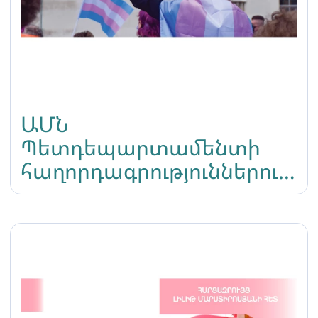
ԱՄՆ
Պետդեպարտամենտի
հաղորդագրություններում
«ԼԳԲՏԻՔ+» տերմինը
փոխարինվել է «ԼԳԲ»-ով․
գենդերային
բազմազանության
սահմանափակման
վտանգավոր նախադեպ