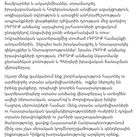
ճամբարներ և ակադեմիաներ, տրամադրել
իրավաբանական և հոգեբանական անվճար աջակցություն,
սոցիալական օգնություն և առաջին անհրաժեշտության
ապրանքների փաթեթներ դժվարին դրության մեջ գտնվող
ԼԳԲՏԻՔ անձանց՝ այդպիսով շահառուների ցուցակում
ընդգրկելով Արցախից բռնի տեղահանված և ռուս-
ուկրաինական պատերազմից տուժած ԼԳԲՏԻՔ համայնքի
անդամներին, ինչպես նաև իրականացրել և հրապարակել
զեկույցներ և հետազոտություններ՝ Տրանս ԼԳԲԻՔ անձանց
իրավունքների դրության, ԼԳԲՏԻՔ անձանց նկատմամբ
ընտանեկան բռնության և Գենդերի իրավական ճանաչման
վերաբերյալ։
Այսօր մենք ցանկանում ենք շնորհակալություն հայտնել ու
արժեվորել տրանս ակտիվիստներին, ովքեր ներդրել են
իրենց ջանքերը, որպեսզի կոտրեն հասարակության
կարծրատիպերը տրանս անձանց վերաբերյալ և ստեղծեն
ավելի ներառական, ապահով և ժողովրդավար երկիր
հաջորդ սերունդների համար։ Հենց տրանս ակտիվիստների
ու հասարակական կազմակերպությունների ուսերին է դրված
տրանս իրավունքների ու շահերի պաշտպանության
ծանրությունը, ցավոք Հայաստանի Հանրապետությունում
մինչ օրս չկա սեռական կողմնորոշվածության և գենդերային
ինքնության հիմքով խտրականությունը արգելող օրենք,