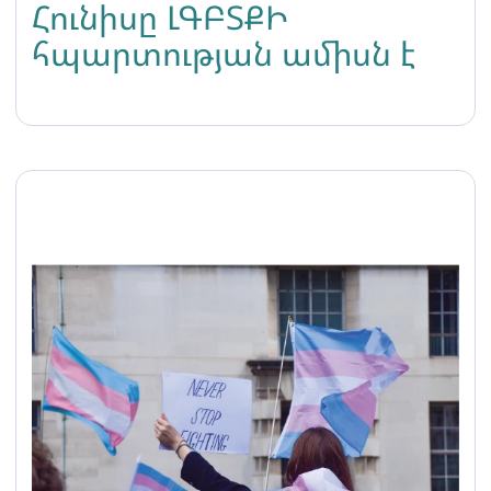
Հունիսը ԼԳԲՏՔԻ
հպարտության ամիսն է