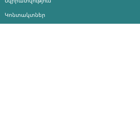
Նվիրատվություն
Կոնտակտներ
Տեղեկատվություն
Գործունեություն
ՆՎԻՐԱՏՎՈՒԹՅՈՒՆ
Աջակցել
ծրագրերին
Սեռական
Առողջություն