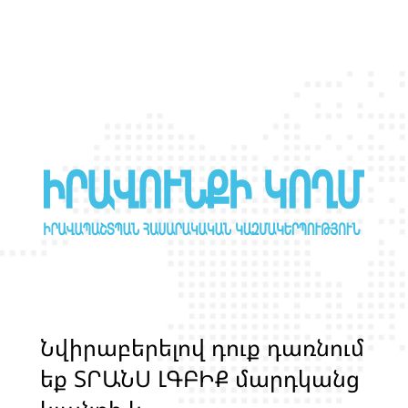
Ն
վ
ի
ր
ա
բ
ե
ր
ե
լ
ո
վ
դ
ո
ք
դ
ա
ռ
ն
ո
մ
ե
ք
Տ
Ր
Ա
Ն
Ս
Լ
Գ
Բ
Ի
Ք
մ
ա
ր
դ
կ
ա
ն
ց