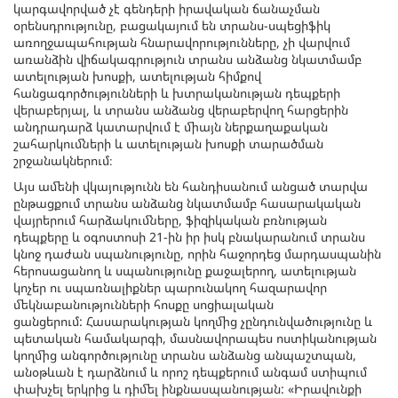
կարգավորված չէ գենդերի իրավական ճանաչման
օրենսդրությունը, բացակայում են տրանս-սպեցիֆիկ
առողջապահության հնարավորությունները, չի վարվում
առանձին վիճակագրություն տրանս անձանց նկատմամբ
ատելության խոսքի, ատելության հիմքով
հանցագործությունների և խտրականության դեպքերի
վերաբերյալ, և տրանս անձանց վերաբերվող հարցերին
անդրադարձ կատարվում է միայն ներքաղաքական
շահարկումների և ատելության խոսքի տարածման
շրջանակներում։
Այս ամենի վկայությունն են հանդիսանում անցած տարվա
ընթացքում տրանս անձանց նկատմամբ հասարակական
վայրերում հարձակումները, ֆիզիկական բռնության
դեպքերը և օգոստոսի 21-ին իր իսկ բնակարանում տրանս
կնոջ դաժան սպանությունը, որին հաջորդեց մարդասպանին
հերոսացանող և սպանությունը քաջալերող, ատելության
կոչեր ու սպառնալիքներ պարունակող հազարավոր
մեկնաբանությունների հոսքը սոցիալական
ցանցերում: Հասարակության կողմից չընդունվածությունը և
պետական համակարգի, մասնավորապես ոստիկանության
կողմից անգործությունը տրանս անձանց անպաշտպան,
անօթևան է դարձնում և որոշ դեպքերում անգամ ստիպում
փախչել երկրից և դիմել ինքնասպանության: «Իրավունքի