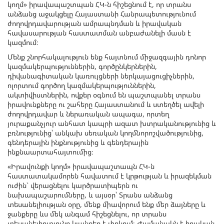
կողմ» իրավապաշտպան ՀԿ-ն հիշեցնում է, որ տրանս
անձանց աջակցելը Հայաստանի Հանրապետությունում
ժողովրդավարության ամրապնդման և իրավական
հավասարության հաստատման անբաժանելի մասն է
կազմում։
Մենք շնորհակալություն ենք հայտնում միջազգային դոնոր
կազմակերպություններին, գործընկերներին,
դիվանագիտական կառույցների ներկայացուցիչներին,
ոլորտում գործող կազմակերպություններին,
ակտիվիստներին, ովքեր օգնում են պաշտպանել տրանս
իրավունքները ու շահերը Հայաստանում և ստեղծել ավելի
ժողովրդավար և ներառական ապագա, որտեղ
յուրաքանչյուր անհատ կապրի ազատ խտրականությունից և
բռնությունից՝ անկախ սեռական կողմնորոշվածությունից,
գենդերային ինքնությունից և գենդերային
ինքնաարտահայտումից։
«Իրավունքի կողմ» իրավապաշտապն ՀԿ-ն
հաստատակամորեն հավատում է կրթության և իրազեկման
ուժին` վերացնելու կարծրատիպերն ու
նախապաշարումները, և այսօր՝ Տրանս անձանց
տեսանելիության օրը, մենք միավորում ենք մեր ձայները և
ջանքերը ևս մեկ անգամ հիշեցնելու, որ տրանս
տեսանելիությունը կյանքեր է փրկում։ Ժամանակն է իրական