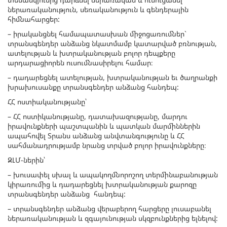
ներառականություն, սեռականություն և գենդերային
հիմնահարցեր:
– իրականցնել համապատասխան միջոցառումներ`
տրանսգենդեր անձանց նկատմամբ կատարված բռնության,
ատելության և խտրականության բոլոր դեպքերը
արդարացիորեն ուսումնասիրելու համար։
– դադարեցնել ատելության, խտրականության եւ ծաղրանքի
խրախուսանքը տրանսգենդեր անձանց հանդեպ:
ՀՀ ոստիականությանը՝
– ՀՀ ոստիկանությանը, դատախազությանը, մարդու
իրավունքների պաշտպանին և պատկան մարմիններին
ապահովել Տրանս անձանց անվտանգությունը և ՀՀ
սահմանադրությամբ նրանց տրված բոլոր իրավունքները։
ԶԼՄ-ներին՝
– խուսափել սխալ և ապակողմնորոշող տերմինաբանության
կիրառումից և դադարեցնել խտրականության քարոզը
տրանսգենդեր անձանց հանդեպ:
– տրանսգենդեր անձանց վերաբերող հարցերը լուսաբանել
ներառականության և զգայունության սկզբունքներից ելնելով: