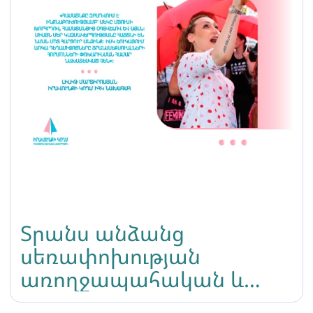
Տրանս անձանց
սեռափոխության
առողջապահական և
իրավական խնդիրնեը