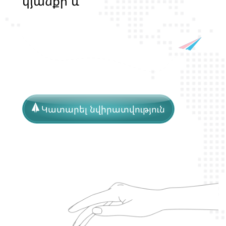
կ
յ
ա
ն
ք
ի
և
ի
ր
ա
վ
ո
ն
ք
ի
պ
ա
շ
տ
պ
ա
ն
ո
թ
յ
ա
ն
Կատարել նվիրատվություն