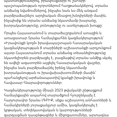
պատմություններով, իրավունքների ու շահերի
պաշտպանության ոլորտներում հաղթանակներով, տրանս
անձանց նվաճումներով, ինչպես նաև ևս մեկ անգամ
բարձրաձայնելու արդիական մնացող խնդիրների մասին,
ինչպիսիք են տրանս անձանց նկատմամբ խարանը,
խտրականությունը, բռնությունը ու ատելության խոսքը։
Որպես Հայաստանում և տարածաշրջանում առաջին և
առաջատար Տրանս համայնքահեն կազմակերպություն՝
«Իրավունքի կողմ» իրավապաշտպան հասարակական
կազմակերպության 8 տարիների աշխատանքի արդյունքում
այսօր Հայաստանում տրանս անձանց տեսանելիությունը
նկատելիորեն բարձրացել է, բազմաթիվ տրանս անձիք սկսել
են ավելի ազատորեն այցելել հասարակական վայրեր,
ինչպես նաև բարձրաձայնել իրենց նկատմամբ
խտրականության ու իրավախախտումների մասին՝
պահանջելով արժանապատիվ կյանքի իրավունք և
հավասար հնարավորություններ։
Կազմակերպությունը միայն 2023 թվականի ընթացքում
համայնքային ապահով տարածքում հյուրընկալել է
հարյուրավոր Տրանս ԼԳԲԻՔ, սեքս աշխատող անհատների և
համակիրների յուրաքանչյուր ամիս, կազմակերպել է
կրթական, տեղեկատվական և կարողությունների
զարգացման դասընթացներ և միջոցառումներ, արտագնա