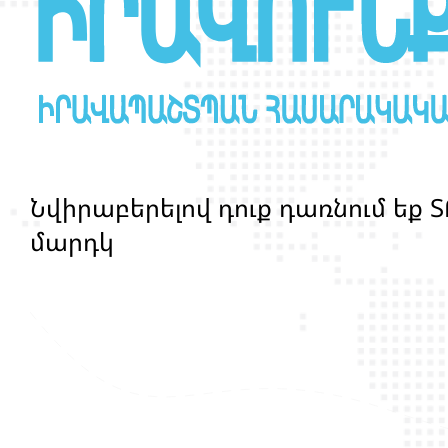
Ն
վ
ի
ր
ա
բ
ե
ր
ե
լ
ո
վ
դ
ո
ք
դ
ա
ռ
ն
ո
մ
ե
ք
Տ
մ
ա
ր
դ
կ
ա
ն
ց
կ
յ
ա
ն
ք
ի
և
ի
ր
ա
վ
ո
ն
ք
ի