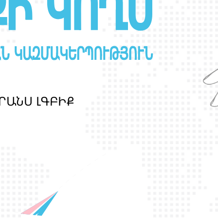
Ր
Ա
Ն
Ս
Լ
Գ
Բ
Ի
Ք
պ
ա
շ
տ