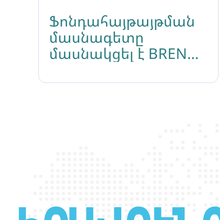
Ֆոնդահայթայթման
մասնագետը
մասնակցել է BREN
կրթաթոշակային
ծրագրին