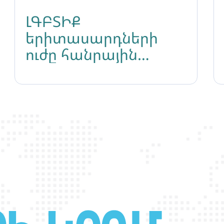
ԼԳԲՏԻՔ
երիտասարդների
ուժը հանրային
արշավներ