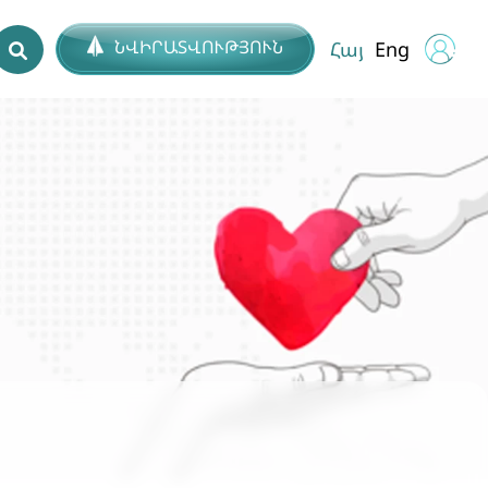
ՆՎԻՐԱՏՎՈՒԹՅՈՒՆ
Հայ
Eng