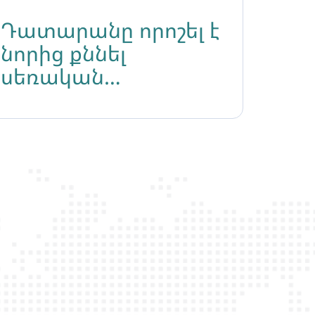
Դատարանը որոշել է
նորից քննել
սեռական
կողմնորոշման
հիմքով
խոշտանգման գործը