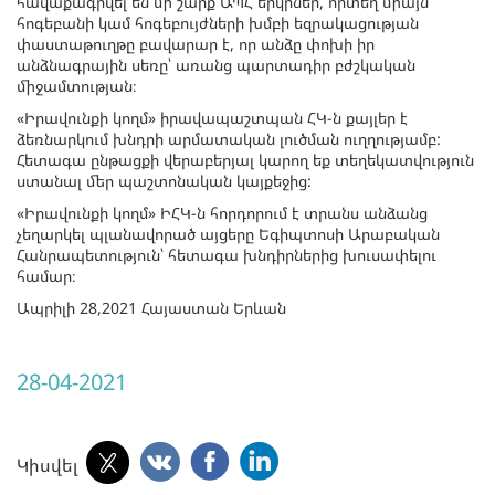
հավաքագրվել են մի շարք ԱՊՀ երկրներ, որտեղ միայն
հոգեբանի կամ հոգեբույժների խմբի եզրակացության
փաստաթուղթը բավարար է, որ անձը փոխի իր
անձնագրային սեռը՝ առանց պարտադիր բժշկական
միջամտության։
«Իրավունքի կողմ» իրավապաշտպան ՀԿ-ն քայլեր է
ձեռնարկում խնդրի արմատական լուծման ուղղությամբ:
Հետագա ընթացքի վերաբերյալ կարող եք տեղեկատվություն
ստանալ մեր պաշտոնական կայքեջից:
«Իրավունքի կողմ» ԻՀԿ-ն հորդորում է տրանս անձանց
չեղարկել պլանավորած այցերը Եգիպտոսի Արաբական
Հանրապետություն՝ հետագա խնդիրներից խուսափելու
համար։
Ապրիլի 28,2021 Հայաստան Երևան
28-04-2021
Կիսվել