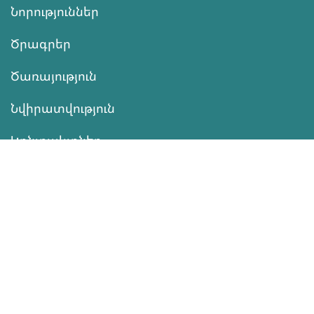
Նորություններ
Ծրագրեր
Ծառայություն
Նվիրատվություն
Կոնտակտներ
Տեղեկատվություն
Գործունեություն
ՆՎԻՐԱՏՎՈՒԹՅՈՒՆ
Աջակցել