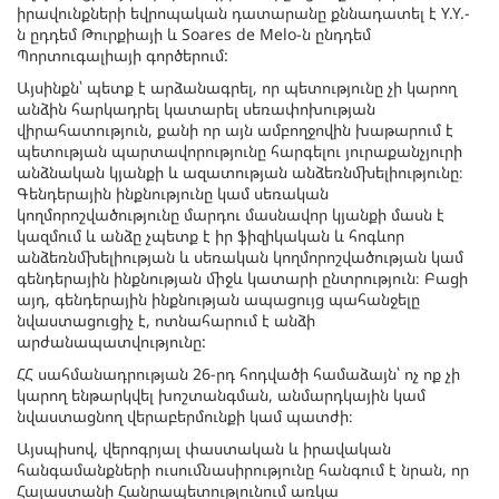
իրավունքների եվրոպական դատարանը քննադատել է Y.Y.-
ն ըդդեմ Թուրքիայի և Soares de Melo-ն ընդդեմ
Պորտուգալիայի գործերում:
Այսինքն՝ պետք է արձանագրել, որ պետությունը չի կարող
անձին հարկադրել կատարել սեռափոխության
վիրահատություն, քանի որ այն ամբողջովին խաթարում է
պետության պարտավորությունը հարգելու յուրաքանչյուրի
անձնական կյանքի և ազատության անձեռնմխելիությունը։
Գենդերային ինքնությունը կամ սեռական
կողմորոշվածությունը մարդու մասնավոր կյանքի մասն է
կազմում և անձը չպետք է իր ֆիզիկական և հոգևոր
անձեռնմխելիության և սեռական կողմորոշվածության կամ
գենդերային ինքնության միջև կատարի ընտրություն։ Բացի
այդ, գենդերային ինքնության ապացույց պահանջելը
նվաստացուցիչ է, ոտնահարում է անձի
արժանապատվությունը:
ՀՀ սահմանադրության 26-րդ հոդվածի համաձայն՝ ոչ ոք չի
կարող ենթարկվել խոշտանգման, անմարդկային կամ
նվաստացնող վերաբերմունքի կամ պատժի։
Այսպիսով, վերոգրյալ փաստական և իրավական
հանգամանքների ուսումնասիրությունը հանգում է նրան, որ
Հայաստանի Հանրապետությունում առկա