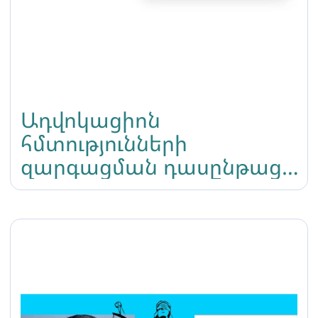
Ադվոկացիոն
հմտությունների
զարգացման դասընթաց
«Իրավունքի կողմ»
իրավապաշտպան ՀԿ-ի
ներկայացուցիչների
համար