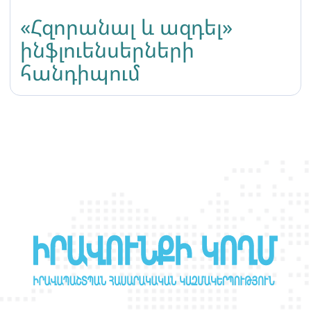
«Հզորանալ և ազդել»
ինֆլուենսերների
հանդիպում