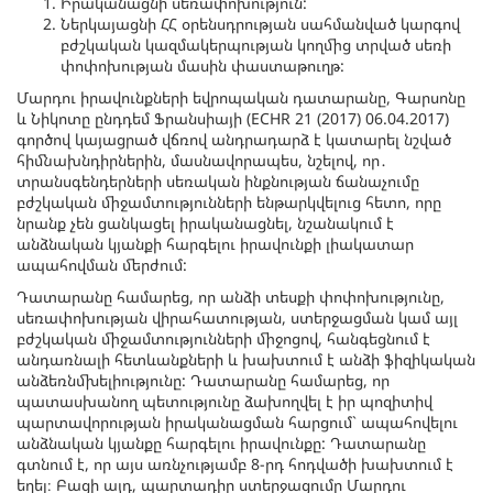
Իրականացնի սեռափոխություն:
Ներկայացնի ՀՀ օրենսդրության սահմանված կարգով
բժշկական կազմակերպության կողմից տրված սեռի
փոփոխության մասին փաստաթուղթ:
Մարդու իրավունքների եվրոպական դատարանը, Գարսոնը
և Նիկոտը ընդդեմ Ֆրանսիայի (ECHR 21 (2017) 06.04.2017)
գործով կայացրած վճռով անդրադարձ է կատարել նշված
հիմնախնդիրներին, մասնավորապես, նշելով, որ․
տրանսգենդերների սեռական ինքնության ճանաչումը
բժշկական միջամտությունների ենթարկվելուց հետո, որը
նրանք չեն ցանկացել իրականացնել, նշանակում է
անձնական կյանքի հարգելու իրավունքի լիակատար
ապահովման մերժում:
Դատարանը համարեց, որ անձի տեսքի փոփոխությունը,
սեռափոխության վիրահատության, ստերջացման կամ այլ
բժշկական միջամտությունների միջոցով, հանգեցնում է
անդառնալի հետևանքների և խախտում է անձի ֆիզիկական
անձեռնմխելիությունը: Դատարանը համարեց, որ
պատասխանող պետությունը ձախողվել է իր պոզիտիվ
պարտավորության իրականացման հարցում` ապահովելու
անձնական կյանքը հարգելու իրավունքը: Դատարանը
գտնում է, որ այս առնչությամբ 8-րդ հոդվածի խախտում է
եղել։ Բացի այդ, պարտադիր ստերջացումը Մարդու