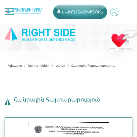
ՆՎԻՐԱՏՎՈՒԹՅՈՒՆ
Գլխավոր
Նորություններ
Լուրեր
Հանրային հայտարարություն
Հանրային հայտարարություն