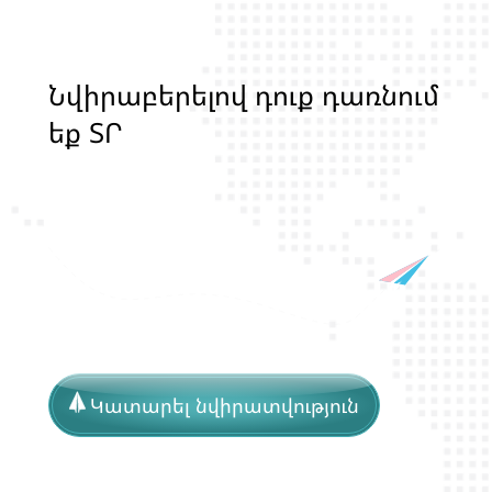
Ն
վ
ի
ր
ա
բ
ե
ր
ե
լ
ո
վ
դ
ո
ք
դ
ա
ռ
ն
ո
մ
ե
ք
Տ
Ր
Ա
Ն
Ս
Լ
Գ
Բ
Ի
Ք
մ
ա
ր
դ
կ
ա
ն
ց
Կատարել նվիրատվություն