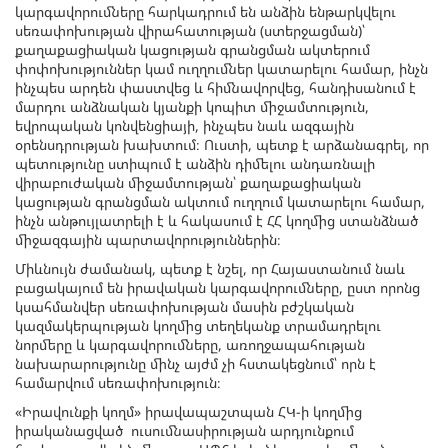
կարգավորումները հարկադրում են անձին ենթարկվելու
սեռափոխության վիրահատության (ստերջացման)՝
քաղաքացիական կացության գրանցման ակտերում
փոփոխություններ կամ ուղղումներ կատարելու համար, ինչն
ինչպես արդեն փաստվեց և հիմնավորվեց, հանդիսանում է
մարդու անձնական կյանքի կոպիտ միջամտություն,
եվրոպական կոնվենցիայի, ինչպես նաև ազգային
օրենսդրության խախտում։ Ուստի, պետք է արձանագրել, որ
պետությունը ստիպում է անձին դիմելու անդառնալի
վիրաբուժական միջամտության՝ քաղաքացիական
կացության գրանցման ակտում ուղղում կատարելու համար,
ինչն անթույլատրելի է և հակասում է ՀՀ կողմից ստանձնած
միջազգային պարտավորություններին։
Միևնույն ժամանակ, պետք է նշել, որ Հայաստանում նաև
բացակայում են իրավական կարգավորումները, ըստ որոնց
կսահմանվեր սեռափոխության մասին բժշկական
կազմակերպության կողմից տեղեկանք տրամադրելու
նորմերը և կարգավորումները, առողջապահության
նախարարությունը մինչ այժմ չի հստակեցնում՝ որն է
համարվում սեռափոխություն։
«Իրավունքի կողմ» իրավապաշտպան ՀԿ-ի կողմից
իրականացված ուսումնասիրության արդյունքում