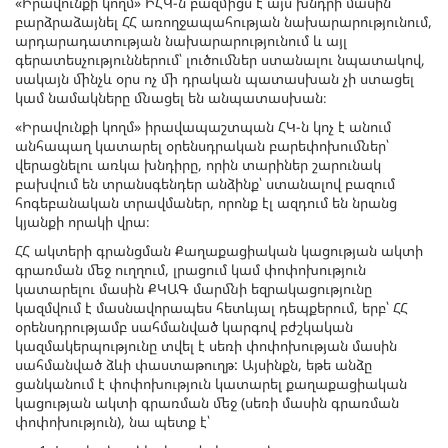
«Իրավունքի կողմ» ԻՀԿ-ն բազմիցս է այս խնդրի մասին
բարձրաձայնել ՀՀ առողջապահության նախարարությունում,
արդարադատության նախարարությունում և այլ
գերատեսչություններում՝ լուծումներ ստանալու նպատակով,
սակայն մինչև օրս ոչ մի դրական պատասխան չի ստացել
կամ նամակները մնացել են անպատասխան։
«Իրավունքի կողմ» իրավապաշտպան ՀԿ-ն կոչ է անում
անհապաղ կատարել օրենսդրական բարեփոխումներ՝
վերացնելու առկա խնդիրը, որին տարիներ շարունակ
բախվում են տրանսգենդեր անձինք՝ ստանալով բազում
հոգեբանական տրավմաներ, որոնք էլ ազդում են նրանց
կյանքի որակի վրա։
ՀՀ ակտերի գրանցման Քաղաքացիական կացության ակտի
գրառման մեջ ուղղում, լրացում կամ փոփոխություն
կատարելու մասին ՔԿԱԳ մարմնի եզրակացությունը
կազմվում է մասնավորապես հետևյալ դեպքերում, երբ՝ ՀՀ
օրենսդրությամբ սահմանված կարգով բժշկական
կազմակերպությունը տվել է սեռի փոփոխության մասին
սահմանված ձևի փաստաթուղթ: Այսինքն, եթե անձը
ցանկանում է փոփոխություն կատարել քաղաքացիական
կացության ակտի գրառման մեջ (սեռի մասին գրառման
փոփոխություն), նա պետք է՝