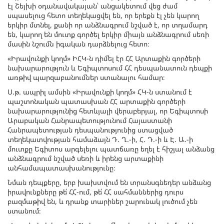
էլ Շեյխի օդանավակայան՝ անցակետում վեց ժամ
սպասելուց հետո տեղեկացվել են, որ երեքն էլ չեն կարող
երկիր մտնել, քանի որ անձնագրում նշված է, որ տղամարդ
են, կարող են մուտք գործել երկիր միայն անձնագրում սեռի
մասին նշումն իգական դարձնելուց հետո։
«Իրավունքի կողմ» ԻՀԿ-ն դիմել էր ՀՀ Արտաքին գործերի
նախարարություն և Եգիպտոսում ՀՀ դեսպանատուն դեպքի
առթիվ պարզաբանումներ ստանալու համար։
Ս.թ. ապրիլ ամսին «Իրավունքի կողմ» ՀԿ-ն ստանում է
պաշտոնական պատասխան ՀՀ արտաքին գործերի
նախարարությունից հետևյալի վերաբերյալ, որ Եգիպտոսի
Արաբական Հանրապետությունում Հայաստանի
Հանրապետության դեսպանությունից ստացված
տեղեկատվության համաձայն Դ. Ղ.-ի, Հ. Դ.-ի և Է. Ա.-ի
մուտքը Եգիտոս արգելելու պատճառը եղել է հիշյալ անձանց
անձնագրում նշված սեռի և իրենց արտաքինի
անհամապատասխանությունը։
Նման դեպքերը, երբ խախտվում են տրանսգնեդեր անձանց
իրավունքները թե՛ ՀՀ-ում, թե՛ ՀՀ սահմաններից դուրս
բազմաթիվ են, և դրանք տարիներ շարունակ լուծում չեն
ստանում։