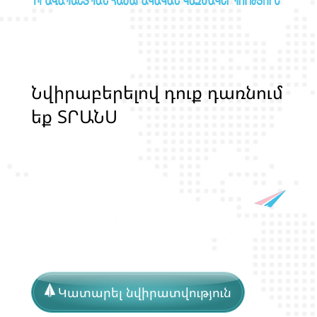
Ն
վ
ի
ր
ա
բ
ե
ր
ե
լ
ո
վ
դ
ո
ք
դ
ա
ռ
ն
ո
մ
ե
ք
Տ
Ր
Ա
Ն
Ս
Լ
Գ
Բ
Ի
Ք
մ
ա
ր
դ
կ
ա
ն
ց
կ
յ
ա
ն
ք
Կատարել նվիրատվություն