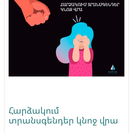
Հարձակում
տրանսգենդեր կնոջ վրա