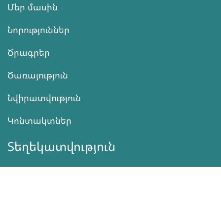
Մեր մասին
Նորություններ
Ծրագրեր
Ծառայություն
Նվիրատվություն
Կոնտակտներ
Տեղեկատվություն
Գործունեություն
ՆՎԻՐԱՏՎՈՒԹՅՈՒՆ