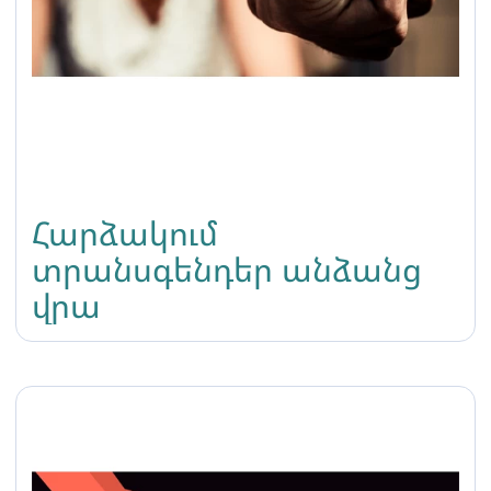
Հարձակում
տրանսգենդեր անձանց
վրա