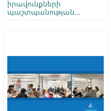
իրավունքների
պաշտպանության
կազմակերպությունների
ցանցի աշխատակիցների
կողմից տեխնիկական
աջակցություն
տրամադրվեց Իրավունքի
կողմ իրավապաշտպան
ՀԿ-ին