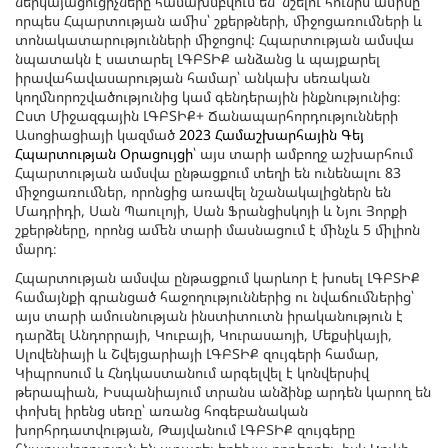
ներկայացուցիչները համախմբվում են՝ նշելու հունիս ամիսը
որպես Հպարտության ամիս՝ շքերթների, միջոցառումների և
տոնակատարությունների միջոցով: Հպարտության ամսվա
նպատակն է սատարել ԼԳԲՏԻՔ անձանց և պայքարել
իրավահավասարության համար՝ անկախ սեռական
կողմնորոշվածությունից կամ գենդերային ինքնությունից։
Ըստ Միջազգային ԼԳԲՏԻՔ+ Ճանապարհորդությունների
Ասոցիացիայի կազմած
2023 Համաշխարհային Գեյ
Հպարտության Օրացույցի
՝ այս տարի ամբողջ աշխարհում
Հպարտության ամսվա ընթացքում տեղի են ունենալու 83
միջոցառումներ, որոնցից առավել նշանակալիցներն են
Մադրիդի, Սան Պաուլոյի, Սան Ֆրանցիսկոյի և Նյու Յորքի
շքերթները, որոնց ամեն տարի մասնացում է մինչև 5 միլիոն
մարդ։
Հպարտության ամսվա ընթացքում կարևոր է խոսել ԼԳԲՏԻՔ
համայնքի գրանցած հաջողություններից ու նվաճումներից՝
այս տարի ամուսնության ինստիտուտն իրականություն է
դարձել Անդորրայի, Կուբայի, Կուրասաոյի, Մեքսիկայի,
Սլովենիայի և Շվեյցարիայի ԼԳԲՏԻՔ զույգերի համար,
Կիպրոսում և Հնդկաստանում արգելվել է կոնվերսիվ
թերապիան, Իսպանիայում տրանս անձինք արդեն կարող են
փոխել իրենց սեռը՝ առանց հոգեբանական
խորհրդատվության, Թայվանում ԼԳԲՏԻՔ զույգերը