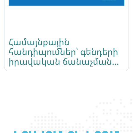
Համայնքային
հանդիպումներ՝ գենդերի
իրավական ճանաչման
վերաբերյալ