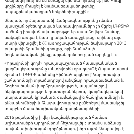
հնարավորություն են ստացել երեխա որդեգրել, իսկ Կուկի
կղզիները միացել է նույնասեռականությունը
ապաքրեականացրած երկրների շարքին։
Չնայած, որ Հայաստանի Հանրապետությունը դեռևս
պատշաճ օրենսդրական կարգավորումների չի մցրել ԼԳԲՏԻՔ
անձանց իրավահավասարությունը ապահովելու համար,
սակայն առկա է նաև դրական առաջընթաց, օրինակ այս
տարի վերացվել է ՀՀ առողջապահության նախարարի 2013
թվականի հրամանի դրույթը, որի համաձայն
նույնասեռական լինելը արյան դոնորության արգելք էր։
«Իրավունքի կողմ» իրավապաշտպան հասարակական
կազմակերպությունը ակտիվորեն զբաղվում է Հայաստանում
Տրանս և ԼԳԲԻՔ անձանց հիմնահարցերով՝ հարյուրավոր
շահառուների տրամադրելով անվճար իրավաբանական և
հոգեբանական խորհրդատվություն, ապահովելով
ներկայացուցչություն դատարաններում, կազմակերպելով
տարատեսակ կրթական, ժամանցային հանդիպումների և
քննարկումների և հնարավորություն ընձեռելով մասնակցել
տարբեր մասանագիտական դասընթացնների։
2016 թվականից ի վեր կազմակերպության համառ
աշխատանքի արդյունքում հեշտացվել է տրանս անձանց
անվանափոխության գործընթացը, ինչը այժմ հնարավոր է