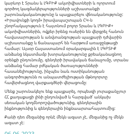
կարևոր է Տրանս և ԼԳԲԻՔ ակտիվիստների և ոլորտում
գործող կազմակերպությունների աշխատանքի
շարունակականությունը և պայքարելու վճռականությունը:
«Իրավունքի կողմ» իրավապաշտպան ՀԿ-ն
շնորհակալություն է հայտնում բոլոր Տրանս և ԼԳԲԻՔ+
ակտիվիստներին, ովքեր իրենց ուսերին են վերցրել հանուն
հավասարության և անվտանգության պայքարի դժվարին
աշխատանքը և ճանապարհ են հարթում առաջընթացի
համար: Այսօր Հայաստանում օրակարգային է ԼԳԲՏԻՔ
անձանց նկատմամբ խտրականությունը քրեականացնող
օրենքի ընդունումը, գենդերի իրավական ճանաչումը, տրանս
անձանց համար բժկական ծառայությունների
հասանելիությունը, ինչպես նաև ոստիկանության
անգործությունն ու անպատժելիության մթնոլորտը
հավերժացնող վարքագծերի վերացումը։
Մենք շարունակելու ենք պայքարել, որպեսզի յուրաքանչյուր
ՀՀ քաղաքացի լինի ընդունված և հարգված՝ անկախ
սեռական կողմնորոշվածությունից, գենդերային
ինքնությունից և գենդերային ինքնաարտահայտումից:
Քանի դեռ մեզանից որևէ մեկն ազատ չէ, մեզանից ոչ մեկն
ազատ չէ:
06-06-2023