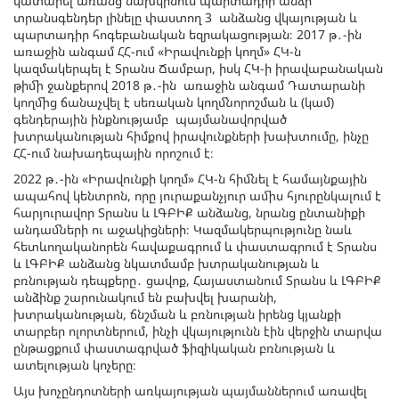
կատարել առանց նախկինում պարտադիր անձի
տրանսգենդեր լինելը փաստող 3 անձանց վկայության և
պարտադիր հոգեբանական եզրակացության։ 2017 թ․-ին
առաջին անգամ ՀՀ-ում «Իրավունքի կողմ» ՀԿ-ն
կազմակերպել է Տրանս Ճամբար, իսկ ՀԿ-ի իրավաբանական
թիմի ջանքերով 2018 թ․-ին առաջին անգամ Դատարանի
կողմից ճանաչվել է սեռական կողմնորոշման և (կամ)
գենդերային ինքնությամբ պայմանավորված
խտրականության հիմքով իրավունքների խախտումը, ինչը
ՀՀ-ում նախադեպային որոշում է։
2022 թ․-ին «Իրավունքի կողմ» ՀԿ-ն հիմնել է համայնքային
ապահով կենտրոն, որը յուրաքանչյուր ամիս հյուրընկալում է
հարյուրավոր Տրանս և ԼԳԲԻՔ անձանց, նրանց ընտանիքի
անդամների ու աջակիցների։ Կազմակերպությունը նաև
հետևողականորեն հավաքագրում և փաստագրում է Տրանս
և ԼԳԲԻՔ անձանց նկատմամբ խտրականության և
բռնության դեպքերը․ ցավոք, Հայաստանում Տրանս և ԼԳԲԻՔ
անձինք շարունակում են բախվել խարանի,
խտրականության, ճնշման և բռնության իրենց կյանքի
տարբեր ոլորտներում, ինչի վկայությունն էին վերջին տարվա
ընթացքում փաստագրված ֆիզիկական բռնության և
ատելության կոչերը։
Այս խոչընդոտների առկայության պայմաններում առավել