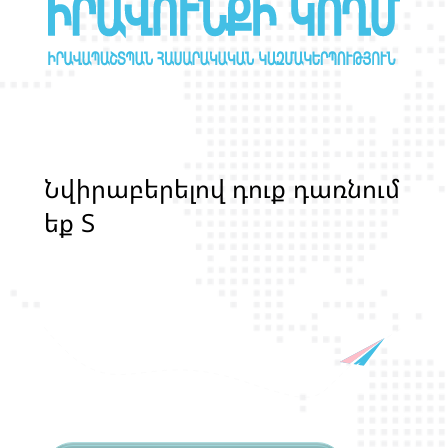
Ն
վ
ի
ր
ա
բ
ե
ր
ե
լ
ո
վ
դ
ո
ք
դ
ա
ռ
ն
ո
մ
ե
ք
Տ
Ր
Ա
Ն
Ս
Լ
Գ
Բ
Ի
Ք
մ
ա
ր
դ
կ
ա
ն
ց
կ
յ