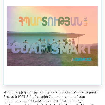
«Իրավունքի կողմ» իրավապաշտպան ՀԿ-ն շնորհավորում է
Տրանս և ԼԳԲԻՔ համայնքին Հպարտության ամսվա
կապակցությամբ: Ամեն տարի ԼԳԲՏԻՔ համայնքի