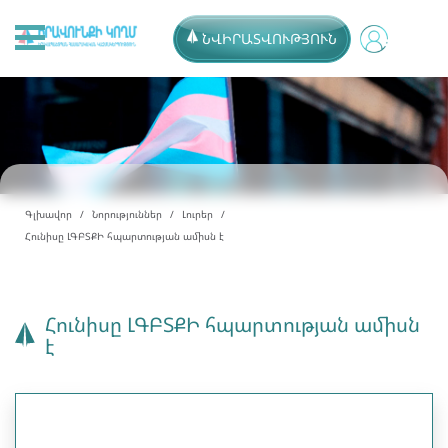
ՆՎԻՐԱՏՎՈՒԹՅՈՒՆ
Գլխավոր
Նորություններ
Լուրեր
Հունիսը ԼԳԲՏՔԻ հպարտության ամիսն է
Հունիսը ԼԳԲՏՔԻ հպարտության ամիսն
է