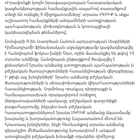
«Իրավունքի կողմ» իրավապաշտպան հասարակական
կազմակերպության համայնքային ապահով տարածքում
տեղի են ունեցել 9 միջոցառումները՝ տրանս ԼԳԲԻՔ և սեքս
աշխատող համայնքների անդամների առողջության
պահպանության, փոխօգնության և կոռուպցիայի
կանխարգելման թեմաներով։
Հունվարի 9-ին Աստրեան Հանուն արդարության Լեսբիների
հիմնադրամի ֆինանսական աջակցությամբ կազմակերպվել
է հանդիպում ֆոկուս խմբի հետ, որին մասնակցել են թվով 10
տրանս անձինք։ Հանդիպան ընթացքում ծավալվել է
քննարկում Տրանս անձանց առողջության պահպանության և
բժշկական ծառայությունների հասանելիության վերաբերյալ։
Ի թիվս այլ խնդիրների՝ Տրանս անձանց բժշկական
ծառայությունների և սեռափոխության վիրահատությունների
հասանելիության, հորմոնալ որակյալ դեղորայքի և
համապատասխան որակավորում ունեցող
ներզատաբանների պակասը, բժշկական գաղտնիքի
բացահայտումը, ինչպես նաև բժշկական
հաստատություններում Տրանս ԼԳԲԻՔ անձանց նկատմամբ
խարանը և խտրականությունը Հայաստանում մնում են
հրատապ խնդիրներ, ինչի հետևանքով տրանս անձանց
գերակշիռ մեծամասնությունը խուսափում է անգամ
առաջնային բժշկական խնամքի օղակներ դիմելուց։