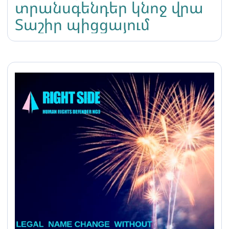
տրանսգենդեր կնոջ վրա
Տաշիր պիցցայում