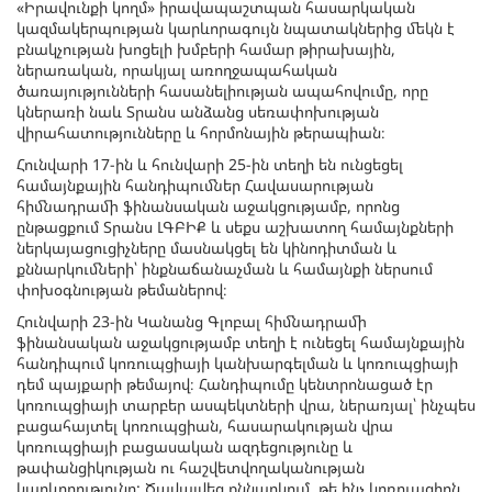
«Իրավունքի կողմ» իրավապաշտպան հասարկական
կազմակերպության կարևորագույն նպատակներից մեկն է
բնակչության խոցելի խմբերի համար թիրախային,
ներառական, որակյալ առողջապահական
ծառայությունների հասանելիության ապահովումը, որը
կներառի նաև Տրանս անձանց սեռափոխության
վիրահատությունները և հորմոնային թերապիան։
Հունվարի 17-ին և հունվարի 25-ին տեղի են ունցեցել
համայնքային հանդիպումներ Հավասարության
հիմնադրամի ֆինանսական աջակցությամբ, որոնց
ընթացքում Տրանս ԼԳԲԻՔ և սեքս աշխատող համայնքների
ներկայացուցիչները մասնակցել են կինոդիտման և
քննարկումների՝ ինքնաճանաչման և համայնքի ներսում
փոխօգնության թեմաներով։
Հունվարի 23-ին Կանանց Գլոբալ հիմնադրամի
ֆինանսական աջակցությամբ տեղի է ունեցել համայնքային
հանդիպում կոռուպցիայի կանխարգելման և կոռուպցիայի
դեմ պայքարի թեմայով։ Հանդիպումը կենտրոնացած էր
կոռուպցիայի տարբեր ասպեկտների վրա, ներառյալ՝ ինչպես
բացահայտել կոռուպցիան, հասարակության վրա
կոռուպցիայի բացասական ազդեցությունը և
թափանցիկության ու հաշվետվողականության
կարևորությունը: Ծավալվեց քննարկում, թե ինչ կոռուպցիոն