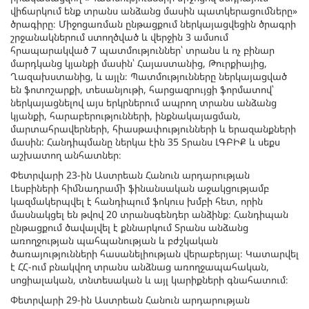
վիճարկում ենք տրանս անձանց մասին պատկերացումները»
ծրագիրը։ Միջոցառման ընթացքում ներկայացվեցին ծրագրի
շրջանակներում ստողծված և վերջին 3 ամսում
հրապարակված 7 պատմություններ՝ տրանս և ոչ բինար
մարդկանց կյանքի մասին՝ Հայաստանից, Թուրքիայից,
Ղազախստանից, և այլն։ Պատմությունները ներկայացված
են ֆոտոշարքի, տեսանյութի, հարցազրույցի ֆորմատով՝
ներկայացնելով այս երկրներում ապրող տրանս անձանց
կյանքի, հարաբերությունների, ինքնակայացման,
մարտահրավերների, հիասթափությունների և երազանքների
մասին: Հանդիպմանը ներկա էին 35 Տրանս ԼԳԲԻՔ և սեքս
աշխատող անհատներ։
Փետրվարի 23-ին Աստրեան Հանուն արդարության
Լեսբիների հիմնադրամի ֆինանսական աջակցությամբ
կազմակերպվել է հանդիպում ֆոկուս խմբի հետ, որին
մասնակցել են թվով 20 տրանսգենդեր անձինք։ Հանդիպան
ընթացքում ծավալվել է քննարկում Տրանս անձանց
առողջության պահպանության և բժշկական
ծառայությունների հասանելիության վերաբերյալ։ Կատարվել
է ՀՀ-ում բնակվող տրանս անձնաց առողջապահական,
սոցիալական, տնտեսական և այլ կարիքների գնահատում։
Փետրվարի 29-ին Աստրեան Հանուն արդարության