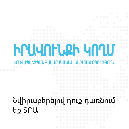
Հարցազրույց
ակտիվիստների հետ
Ն
վ
ի
ր
ա
բ
ե
ր
ե
լ
ո
վ
դ
ո
ք
դ
ա
ռ
ն
ո
մ
ե
ք
Տ
Ր
Ա
Ն
Ս
Լ
Գ
Բ
Ի
Ք
մ
ա
ր
դ
կ
ա
ն
ց
կ
յ
ա