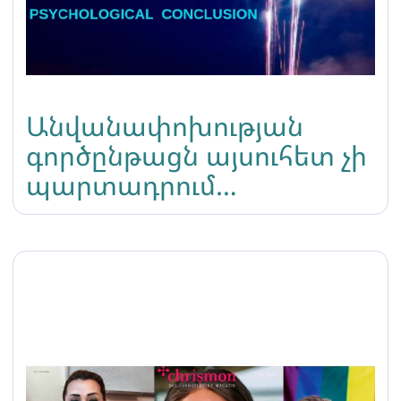
Անվանափոխության
գործընթացն այսուհետ չի
պարտադրում
տրանսգենդեր լինելու
վերաբերյալ
հոգեբանական
եզրակացության