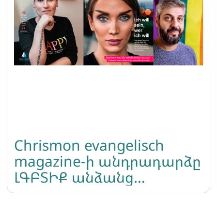
Chrismon evangelisch
magazine-ի անդրադարձը
ԼԳԲՏԻՔ անձանց
իրավունքներին
Հայաստանում: