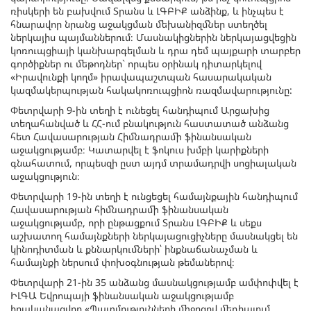
ռիսկերի են բախվում Տրանս և ԼԳԲԻՔ անձինք, և ինչպես է
հնարավոր նրանց աջակցման մեխանիզմներ ստեղծել
ներկայիս պայմաններում։ Մասնակիցներին ներկայացվեցին
կոռուպցիայի կանխարգելման և դրա դեմ պայքարի տարբեր
գործիքներ ու մեթոդներ` որպես օրինակ դիտարկելով
«Իրավունքի կողմ» իրավապաշտպան հասարակական
կազմակերպության հակակոռուպցիոն ռազմավարությունը:
Փետրվարի 9-ին տեղի է ունեցել հանդիպում Արցախից
տեղահանված և ՀՀ-ում բնակություն հաստատած անձանց
հետ Հավասարության Հիմնադրամի ֆինանսական
աջակցությամբ։ Կատարվել է ֆոկուս խմբի կարիքների
գնահատում, որպեսզի ըստ այդմ տրամադրվի սոցիալական
աջակցություն։
Փետրվարի 19-ին տեղի է ունցեցել համայնքային հանդիպում
Հավասարության հիմնադրամի ֆինանսական
աջակցությամբ, որի ընթացքում Տրանս ԼԳԲԻՔ և սեքս
աշխատող համայնքների ներկայացուցիչները մասնակցել են
կինոդիտման և քննարկումների՝ ինքնաճանաչման և
համայնքի ներսում փոխօգնության թեմաներով։
Փետրվարի 21-ին 35 անձանց մասնակցությամբ ամփոփվել է
ԻԼԳԱ Եվրոպայի ֆինանսական աջակցությամբ
իրականացվող «Պատմությունների միջոցով մեդիայում