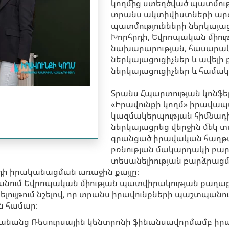
կողմից ստեղծված պատմությ
տրանս ակտիվիստների արժև
պատմությունների ներկայաց
Խորհրդի, Եվրոպական միու
նախարարության, հասարակ
ներկայացուցիչներ և ավելի
ներկայացուցիչներ և համակ
Տրանս Հպարտության կոնֆե
«Իրավունքի կողմ» իրավ
կազմակերպության հիմնադի
ներկայացրեց վերջին մեկ 
գրանցած իրավական հաղթան
բռնության մակարդակի բա
տեսանելիության բարձրացմ
դի իրականացման առաջին քայլը։
տանում Եվրոպական միության պատվիրակության քաղաք
ելույթում նշելով, որ տրանս իրավունքների պաշտպանո
ն համար։
Կանանց Ռեսուրսային կենտրոնի ֆինանսավորմամբ ի