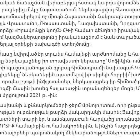
վական ճանաչման վերաբերյալ հստակ կարգավորումներ
ցերից մեկը Հայաստանում։ Ներկայացվող հետազոտութ
ւսումնասիրելով ոչ միայն Հայաստանի Հանրապետությ
 այլև Վրաստանի, Ռուսաստանի, Ղազախստանի, Ղրղզստ
որձը։ «Իրավունքի կողմ» ՀԿ-ի համար գենդերի իրավ
այժմ կազմակերպությունը իրականացնում է նաև տարածա
երյալ օրենքի նախագծի ստեղծումը։
ասը նվիրված էր տրանս համայնքի արժևորմանը և հաջ
ը ներկայացնեց իր տրավեստի կերպարը՝ Սոֆիկին, ու
երի պաշտպանության գլոբալ հիմնադրամի նախագահ Կո
քները՝ ներկաներին պատմելով իր սիրելի հոբբիի՝ խո
րպես բյութի ինֆլյուանսեր, ներկայացրեց իր հիմնած 
իվիզմի մասին խոսեց հայ առաջին տրանսգենդեր մոդել 
րցույթում 2021 թ․-ին։
խանի և քննարկումների ջերմ մթնոլորտում, որի ընթ
ան ու բռնության բարձր մակարդակի մասին։ Ցավոք 
րուստների տարի էր, և ամենադաժան հարվածը տրանսգ
ԼԳԲՏԻՔ համայնքին ու համակիրներին, և ինչին հաջորդ
ռնալիքներ պարունակող մեկնաբանությունների տարա