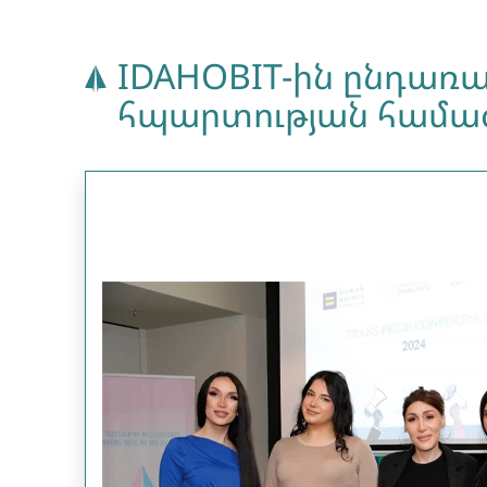
IDAHOBIT-ին ընդառա
հպարտության համա