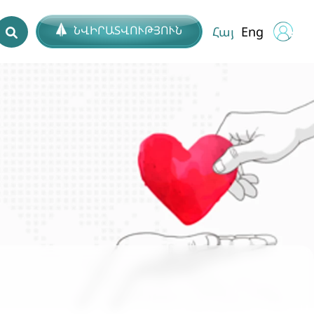
ՆՎԻՐԱՏՎՈՒԹՅՈՒՆ
Հայ
Eng