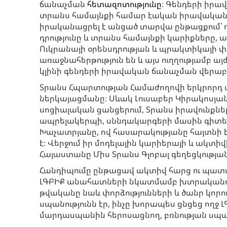
ճանաչման
հետազոտությունը
։ Գենդերի իրա
տրանս համայնքի համար էական իրավական բա
իրականացրել է անցած տարվա ընթացքում՝ ո
դրությունը և տրանս համայնքի կարիքները,
Ուկրանայի օրենսդրության և պրակտիկայի փ
առաջնահերթություն են և այս ուղղությամբ 
կլինի գենդերի իրավական ճանաչման վերաբ
Տրանս Հպարտության Համաժողովի երկրորդ մ
ներկայացմանը։ Սևակ Լուսաբեր Կիրակոսյան
սոցիալական ցանցերում, Տրանս իրավունքն
ապրելակերպի, սննդակարգերի մասին գիտելի
Խաչատրյանը, ով հասարակությանը հայտնի է ո
է։ Վերջում իր մոդելային կարիերայի և ակտ
Հայաստանը Միս Տրանս Գլոբալ գեղեցկության մ
Հանդիպումը ընթացավ ակտիվ հարց ու պատաս
ԼԳԲԻՔ անահատների նկատմամբ խտրականությ
թվականը նաև փորձությունների և ծանր կո
սպանությունն էր, ինչը խորապես ցնցեց ողջ 
մարդասպանին հերոսացնող, բռնության սպա