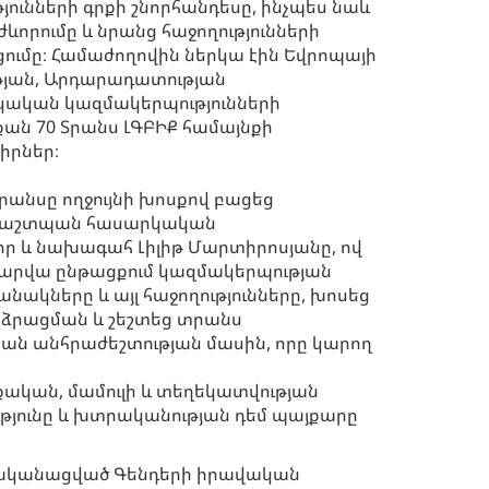
ունների գրքի շնորհանդեսը, ինչպես նաև
որումը և նրանց հաջողությունների
ումը։ Համաժողովին ներկա էին Եվրոպայի
թյան, Արդարադատության
ական կազմակերպությունների
 քան 70 Տրանս ԼԳԲԻՔ համայնքի
իրներ։
րանսը ողջույնի խոսքով բացեց
ապաշտպան հասարկական
ր և նախագահ Լիլիթ Մարտիրոսյանը, ով
տարվա ընթացքում կազմակերպության
ակները և այլ հաջողությունները, խոսեց
րձրացման և շեշտեց տրանս
ան անհրաժեշտության մասին, որը կարող
ական, մամուլի և տեղեկատվության
ւթյունը և խտրականության դեմ պայքարը
րականացված Գենդերի իրավական