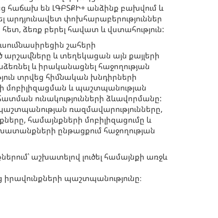
ց հաճախ են ԼԳԲՏՔԻ+ անձինք բախվում և
ել արդյունավետ փոխհարաբերություններ
հետ, ձեռք բերել հավատ և վստահություն:
ւսումնասիրեցին շահերի
արշավները և տեղեկացան այն քայլերի
ձեռնել և իրականացնել հաջողության
թյուն տրվեց հիմնական խնդիրների
ի մոբիլիզացման և պաշտպանության
հատման ունակությունների ձևավորմանը:
պաշտպանության ռազմավարությունները,
քները, համայնքների մոբիլիզացումը և
շխատանքների ընթացքում հաջողության
ներում՝ աշխատելով լուծել համայնքի առջև
ց իրավունքների պաշտպանությունը։