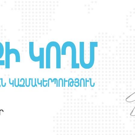
Ր
Ա
Ն
Ս
Լ
Գ
Բ
Ի
Ք