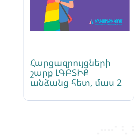
Հարցազրույցների
շարք ԼԳԲՏԻՔ
անձանց հետ, մաս 2