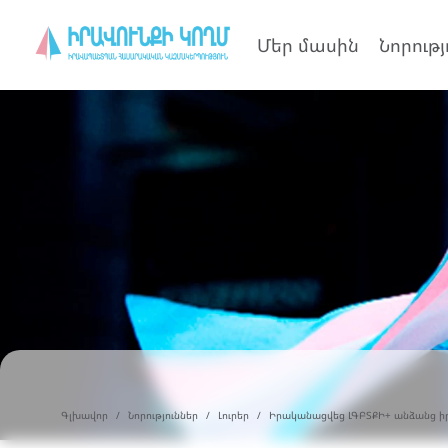
Մեր մասին
Նորությ
Գլխավոր
Նորություններ
Լուրեր
Իրականացվեց ԼԳԲՏՔԻ+ անձանց իրա