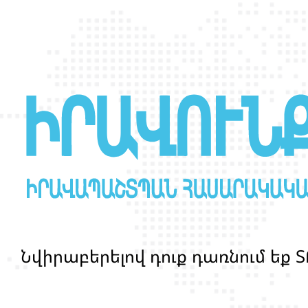
Ն
վ
ի
ր
ա
բ
ե
ր
ե
լ
ո
վ
դ
ո
ք
դ
ա
ռ
ն
ո
մ
ե
ք
Տ
մ
ա
ր
դ
կ
ա
ն
ց
կ
յ
ա
ն
ք
ի
և
ի