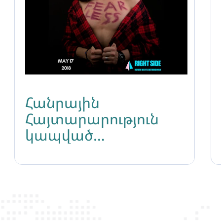
Հանրային
Հայտարարություն
կապված
Հոմոֆոբիայի,
Բիֆոբիայի և
Տրանսֆոբիայի դեմ
պայքարի
միջազգային օրվան