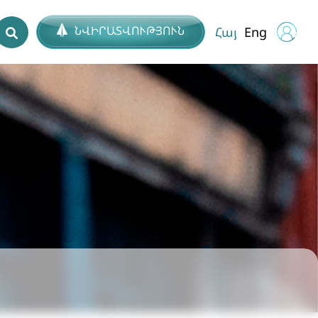
ՆՎԻՐԱՏՎՈՒԹՅՈՒՆ
Հայ
Eng