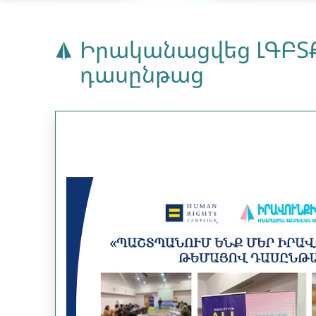
Իրականացվեց ԼԳԲՏՔ
դասընթաց