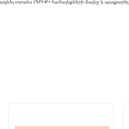
ղացնել տրանս ԼԳԲԻՔ+ համայնքների ձայնը և պայքարե