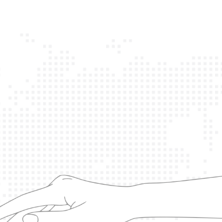
ճանաչման
վերաբերյալ