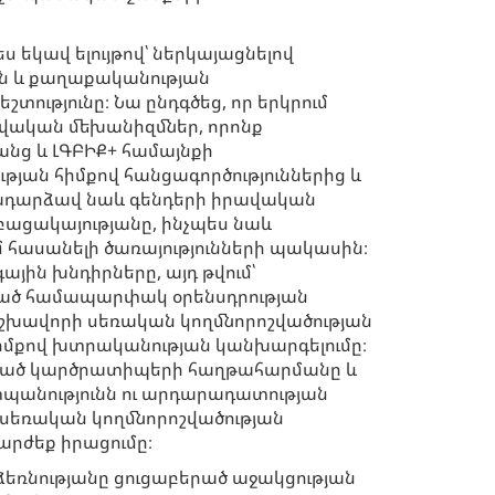
 եկավ ելույթով՝ ներկայացնելով
ն և քաղաքականության
տությունը։ Նա ընդգծեց, որ երկրում
վական մեխանիզմներ, որոնք
ց և ԼԳԲԻՔ+ համայնքի
ւթյան հիմքով հանցագործություններից և
րադարձավ նաև գենդերի իրավական
ացակայությանը, ինչպես նաև
հասանելի ծառայությունների պակասին։
յին խնդիրները, այդ թվում՝
ված համապարփակ օրենսդրության
րաշխավորի սեռական կողմնորոշվածության
հիմքով խտրականության կանխարգելումը։
ղղված կարծրատիպերի հաղթահարմանը և
տպանությունն ու արդարադատության
և սեռական կողմնորոշվածության
արժեք իրացումը։
ձեռնությանը ցուցաբերած աջակցության