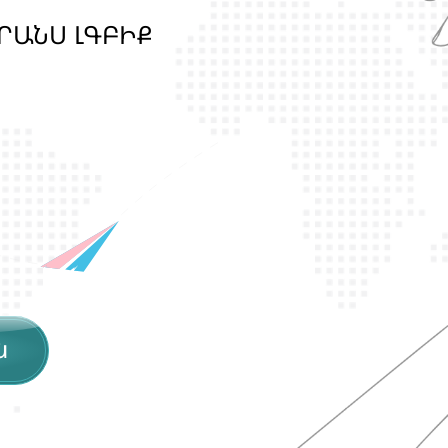
Ր
Ա
Ն
Ս
Լ
Գ
Բ
Ի
Ք
պ
ա
շ
տ
ն