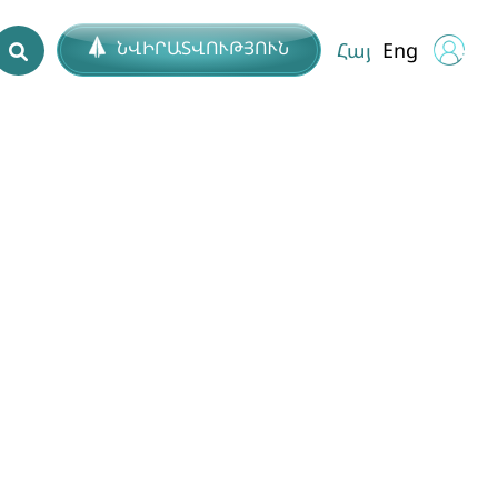
ՆՎԻՐԱՏՎՈՒԹՅՈՒՆ
Հայ
Eng