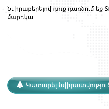
Ն
վ
ի
ր
ա
բ
ե
ր
ե
լ
ո
վ
դ
ո
ք
դ
ա
ռ
ն
ո
մ
ե
ք
Տ
մ
ա
ր
դ
կ
ա
ն
ց
կ
յ
ա
ն
ք
ի
և
ի
ր
ա
վ
ո
ն
ք
ի
Կատարել նվիրատվությու