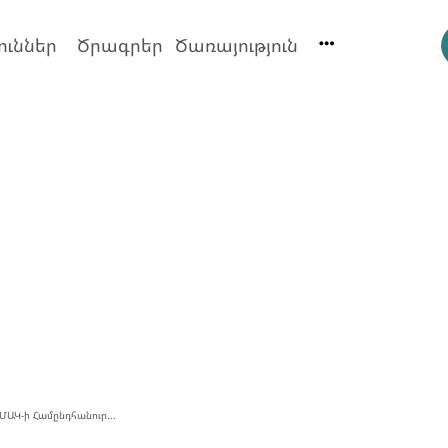
ուններ
Ծրագրեր
Ծառայություն
ՄԱԿ-ի Համընդհանուր...