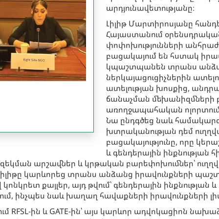
արդյունավետությանը։
Լիլիթ Մարտիրոսյանը հանդես
Հայաստանում օրենսդրակա
փոփոխությունների անհրաժեշ
բացակայում են հստակ իրա
կպաշտպանեն տրանս անձան
ներկայացուցիչներին ատելո
ատելության խոսքից, անդ
ճանաչման մեխանիզմների բ
առողջապահական ոլորտում 
Նա ընդգծեց նաև համակարգա
խտրականության դեմ ուղղ
բացակայությունը, որը կե
և գենդերային ինքնության 
րազեկման արշավներ և կրթական բարեփոխումներ՝ ու
 Լիլիթը կարևորեց տրանս անձանց իրավունքների պաշ
կոնկրետ քայլեր, այդ թվում՝ գենդերային ինքնության 
ւմ, ինչպես նաև խաղաղ հավաքների իրավունքների լի
ւմ RFSL-ին և GATE-ին՝ այս կարևոր ադվոկացիոն նախա