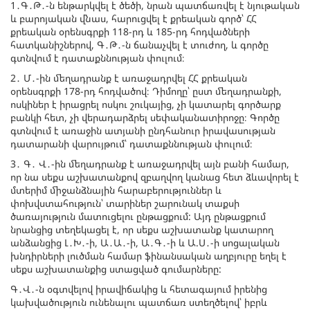
1․Գ․Թ․-ն ենթարկվել է ծեծի, նրան պատճառվել է նյութական
և բարոյական վնաս, հարուցվել է քրեական գործ՝ ՀՀ
քրեական օրենսգրքի 118-րդ և 185-րդ հոդվածների
հատկանիշներով, Գ․Թ․-ն ճանաչվել է տուժող, և գործը
գտնվում է դատաքննության փուլում։
2․ Մ․-ին մեղադրանք է առաջադրվել ՀՀ քրեական
օրենսգրքի 178-րդ հոդվածով։ Դիմողը՝ ըստ մեղադրանքի,
ոսկիներ է իրացրել ոսկու շուկայից, չի կատարել գործարք
բանկի հետ, չի վերադարձրել սեփականատիրոջը։ Գործը
գտնվում է առաջին ատյանի ընդհանուր իրավասության
դատարանի վարույթում՝ դատաքննության փուլում։
3․ Գ․ Վ․-ին մեղադրանք է առաջադրվել այն բանի համար,
որ նա սեքս աշխատանքով զբաղվող կանաց հետ ձևավորել է
մտերիմ միջանձնային հարաբերություններ և
փոխվստահություն՝ տարիներ շարունակ տաքսի
ծառայություն մատուցելու ընթացքում: Այդ ընթացքում
նրանցից տեղեկացել է, որ սեքս աշխատանք կատարող
անձանցից Լ․Խ․-ի, Ա․Ա․-ի, Ա․Գ․-ի և Ա.Ս․-ի սոցալական
խնդիրների լուծման համար ֆինանսական աղբյուրը եղել է
սեքս աշխատանքից ստացված գումարները:
Գ․Վ․-ն օգտվելով իրավիճակից և հետագայում իրենից
կախվածություն ունենալու պատճառ ստեղծելով՝ իբրև