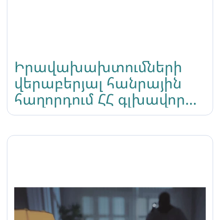
Իրավախախտումների
վերաբերյալ հանրային
հաղորդում ՀՀ գլխավոր
դատախազությանը