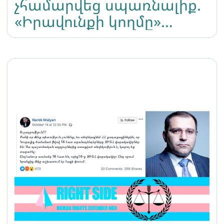
չհամարվեց սպառնալիք.
«Իրավունքի կողմը»
բողոքարկելու է ՀՀ
քննչական կոմիտեի
որոշումը