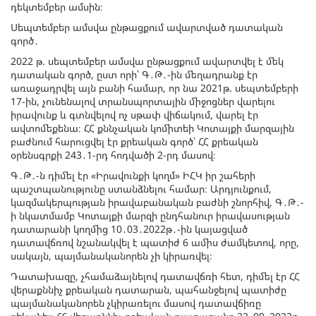
դեկտեմբեր ամսին։
Սեպտեմբեր ամսվա ընթացքում ավարտված դատական
գործ․
2022 թ. սեպտեմբեր ամսվա ընթացքում ավարտվել է մեկ
դատական գործ, ըստ որի՝ Գ․Թ․-ին մեղադրանք էր
առաջադրվել այն բանի համար, որ նա 2021թ. սեպտեմբերի
17-ին, չունենալով տրանսպորտային միջոցներ վարելու
իրավունք և գտնվելով ոչ սթափ վիճակում, վարել էր
ավտոմեքենա։ ՀՀ քննչական կոմիտեի Կոտայքի մարզային
բաժնում հարուցվել էր քրեական գործ՝ ՀՀ քրեական
օրենսգրքի 243․1-րդ հոդվածի 2-րդ մասով։
Գ․Թ․-ն դիմել էր «Իրավունքի կողմ» ԻՀԿ իր շահերի
պաշտպանությունը ստանձնելու համար։ Արդյունքում,
կազմակերպության իրավաբանական բաժնի շնորհիվ, Գ․Թ․-
ի նկատմամբ Կոտայքի մարզի ընդհանուր իրավասության
դատարանի կողմից 10․03․2022թ․-ին կայացված
դատավճռով նշանակվել է պատիժ 6 ամիս ժամկետով, որը,
սակայն, պայմանականորեն չի կիրառվել։
Դատախազը, չհամաձայնելով դատավճռի հետ, դիմել էր ՀՀ
վերաքննիչ քրեական դատարան, պահանջելով պատիժը
պայմանականորեն չկիրառելու մասով դատավճիռը