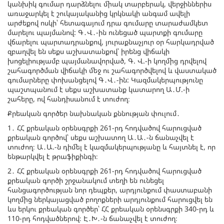
կանխիկ գումար դարձնելու միակ տարբերակ, վերջիններիս
առաջարկել է շուկայականից կրկնակի անգամ ավելի
արժեքով ոսկի՝ հետագայում դրա գումարը տարաժամկետ
մարելու պայմանով: Գ․Վ․-ին ունեցած պարտքի գումարը
վճարելու պարտադրանքով, յուրաքնաչյուր օր հարկադրված
զբաղվել են սեքս աշխատանքով՝ իրենց վիճակի
խոցելիությամբ պայմանավորված, Գ. Վ.-ի կողմից դրվելով
շահագործման վիճակի մեջ ու շահագործվելով և վաստակած
գումարները փոխանցելով Գ․Վ․-ին: Կազմակերպությունը
պաշտպանում է սեքս աշխատանք կատարող Ա․Մ.-ի
շահերը, ով հանդիսանում է տուժող։
Քրեական գործեր նախնական քննության փուլում․
1․ ՀՀ քրեական օրենսգրքի 261-րդ հոդվածով հարուցված
քրեական գործով՝ սեքս աշխատող Ա․Ա․-ն ճանաչվել է
տուժող։ Ա․Ա.-ն դիմել է կազմակերպությանը և հայտնել է, որ
ենթարկվել է թրաֆիքինգի։
2․ ՀՀ քրեական օրենսգրքի 261-րդ հոդվածով հարուցված
քրեական գործի շրջանակում տեղի են ունեցել
հանցագործության նոր դեպքեր, արդյունքում փաստաբանի
կողմից ներկայացված բողոքների արդյունքում հարուցվել են
ևս երկու քրեական գործեր՝ ՀՀ քրեական օրենսգրքի 340-րդ և
110-րդ հոդվածներով։ Է․Խ․-ն ճանաչվել է տուժող։