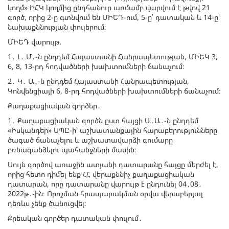
կողմ» ԻՀԿ կողմից ընդհանուր առմամբ վարվում է թվով 21
գործ, որից 2-ը գտնվում են ՄԻԵԴ-ում, 5-ը՝ դատական և 14-ը՝
նախաքննության փուլերում։
ՄԻԵԴ վարույթ.
1․ Լ․ Մ․-ն ընդդեմ Հայաստանի Հանրապետության, ՄԻԵԿ 3,
6, 8, 13-րդ հոդվածների խախտումների ճանաչում։
2․ Կ․ Ա․-ն ընդդեմ Հայաստանի Հանրապետության,
Կոնվենցիայի 6, 8-րդ հոդվածների խախտումների ճանաչում։
Քաղաքացիական գործեր․
1․ Քաղաքացիական գործն ըստ հայցի Ա․Ա․-ն ընդդեմ
«Իսկանդեր» ՍՊԸ-ի՝ աշխատանքային հարաբերությունները
ծագած ճանաչելու և աշխատավարձի գումարը
բռնագանձելու պահանջների մասին։
Սույն գործով առաջին ատյանի դատարանը հայցը մերժել է,
որից հետո դիմել ենք ՀՀ վերաքննիչ քաղաքացիական
դատարան, որը դատարանը վարույթ է ընդունել 04․08․
2022թ․-ին։ Որոշման հրապարակման օրվա վերաբերյալ
դեռևս չենք ծանուցվել։
Քրեական գործեր դատական փուլում․