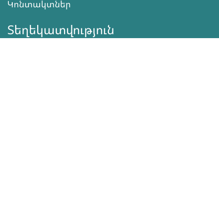
Կոնտակտներ
Տեղեկատվություն
Գործունեություն
ՆՎԻՐԱՏՎՈՒԹՅՈՒՆ
Աջակցել
ծրագրերին
Սեռական
Առողջություն
Սեռականություն