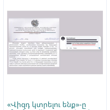
«Վիզդ կտրելու ենք»-ը