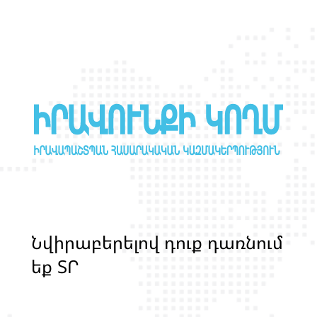
Ն
վ
ի
ր
ա
բ
ե
ր
ե
լ
ո
վ
դ
ո
ք
դ
ա
ռ
ն
ո
մ
ե
ք
Տ
Ր
Ա
Ն
Ս
Լ
Գ
Բ
Ի
Ք
մ
ա
ր
դ
կ
ա
ն
ց
կ
յ
ա
ն