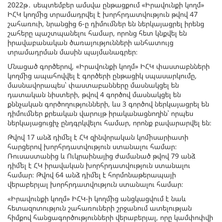
2022թ․ սեպտեմբեր ամսվա ընթացքում «Իրավունքի կողմ»
ԻՀԿ կողմից տրամադրվել է խորհրդատվություն թվով 47
շահառուի, նրանցից 6-ը դիմումներ են ներկայացրել իրենց
շահերը պաշտպանելու համար, որոնց հետ կնքվել են
իրավաբանական ծառայությունների անհատույց
տրամադրման մասին պայմանագրեր։
Մնացած գործերով, «Իրավունքի կողմ» ԻՀԿ փաստաբնների
կողմից ապահովվել է գործերի ընթացիկ սպասարկումը,
մասնավորապես՝ փաստաբանները մասնակցել են
դատական նիստերի, թվով 4 գործով մասնակցել են
քննչական գործողությունների, ևս 3 գործով ներկայացրել են
դիմումներ քրեական վարույթ իրականացնողին՝ որպես
ներկայացուցիչ ընդգրկվելու համար, որոնք բավարարվել են։
Թվով 17 անձ դիմել է ՀԿ զինվորական կոմիսարիատի
հարցերով խորհրդատվություն ստանալու համար։
Ռուսաստանից և Ուկրաինայից ժամանած թվով 79 անձ
դիմել է ՀԿ իրավական խորհրդատվություն ստանալու
համար։ Թվով 64 անձ դիմել է հորմոնաթերապայի
վերաբերյալ խորհրդատվություն ստանալու համար։
«Իրավունքի կողմ» ԻՀԿ-ի կողմից անցկացվում է նաև
հետազոտություն շահառուների շրջանում ատելության
հիմքով հանցագործությունների վերաբերյալ, որը կամփոփվի