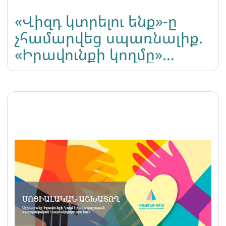
«Վիզդ կտրելու ենք»-ը
չհամարվեց սպառնալիք.
«Իրավունքի կողմը»
բողոքարկելու է ՀՀ
քննչական կոմիտեի
որոշումը