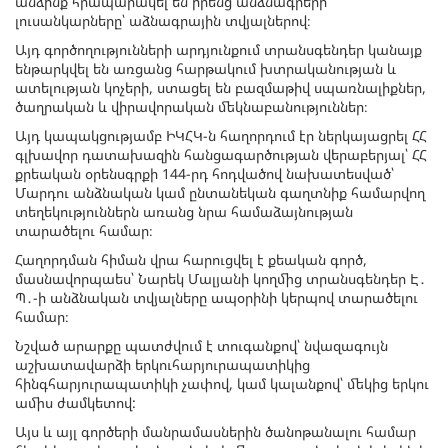
անձինք հրապարակել են իրենց անձնագրերի
լուսանկարները՝ աձնագրային տվյալներով։
Այդ գործողությունների արդյունքում տրանսգենդեր կանայք
ենթարկվել են առցանց հարթակում խտրականության և
ատելության կոչերի, ստացել են բազմաթիվ սպառնալիքներ,
ծաղրական և վիրավորական մեկնաբանություններ։
Այդ կապակցությամբ ԻԿՀԿ-ն հաղորդում էր ներկայացրել ՀՀ
գլխավոր դատախազին հանցագարծության վերաբերյալ՝ ՀՀ
քրեական օրենսգրքի 144-րդ հոդվածով նախատեսված՝
Մարդու անձնական կամ ընտանեկան գաղտնիք համարվող
տեղեկություններն առանց նրա համաձայնության
տարածելու համար։
Հաղորդման հիման վրա հարուցվել է քեական գործ,
մասնավորպաես՝ Նարեկ Մալյանի կողմից տրանսգենդեր Է․
Պ․-ի անձնական տվյալները ապօրինի կերպով տարածելու
համար։
Նշված արարքը պատժվում է տուգանքով՝ նվազագույն
աշխատավարձի երկուհարյուրապատիկից
հինգհարյուրապատիկի չափով, կամ կալանքով՝ մեկից երկու
ամիս ժամկետով:
Այս և այլ գործերի մանրամասներին ծանոթանալու համար