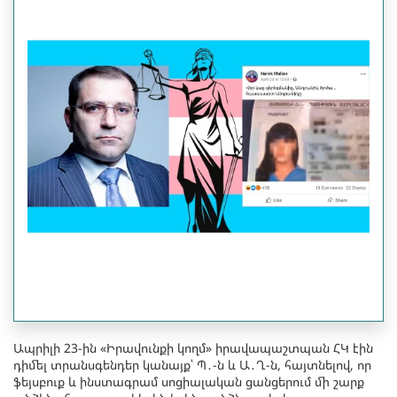
Ապրիլի 23-ին «Իրավունքի կողմ» իրավապաշտպան ՀԿ էին
դիմել տրանսգենդեր կանայք՝ Պ․-ն և Ա․Ղ-ն, հայտնելով, որ
ֆեյսբուք և ինստագրամ սոցիալական ցանցերում մի շարք