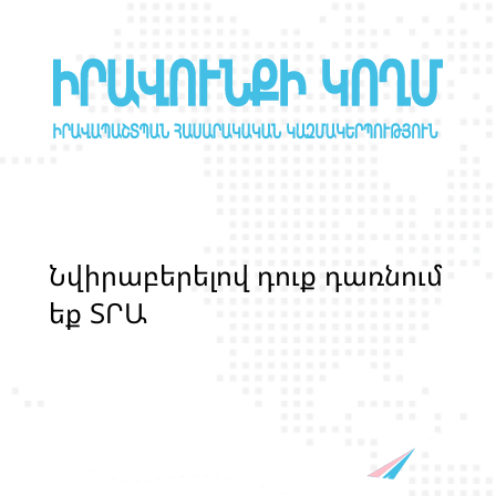
Ն
վ
ի
ր
ա
բ
ե
ր
ե
լ
ո
վ
դ
ո
ք
դ
ա
ռ
ն
ո
մ
ե
ք
Տ
Ր
Ա
Ն
Ս
Լ
Գ
Բ
Ի
Ք
մ
ա
ր
դ
կ
ա
ն
ց