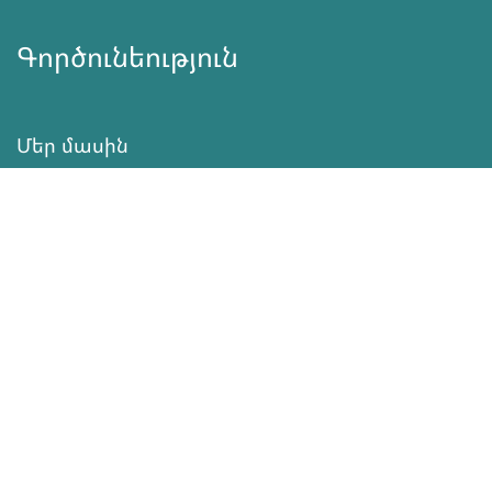
Գործունեություն
Մեր մասին
Նորություններ
Ծրագրեր
Ծառայություն
Նվիրատվություն
Կոնտակտներ
Տեղեկատվություն