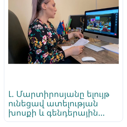
Լ. Մարտիրոսյանը ելույթ
ունեցավ ատելության
խոսքի և գենդերային
հիմքով