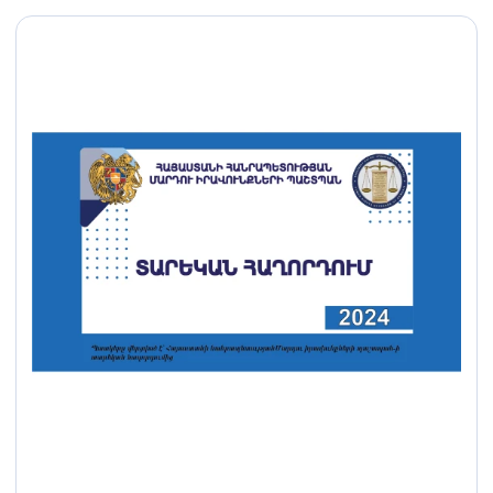
տրանս կնոջ սպանության
գործով