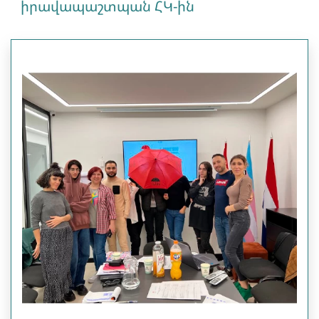
իրավապաշտպան ՀԿ-ին