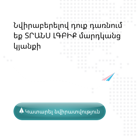
Ն
վ
ի
ր
ա
բ
ե
ր
ե
լ
ո
վ
դ
ո
ք
դ
ա
ռ
ն
ո
մ
ե
ք
Տ
Ր
Ա
Ն
Ս
Լ
Գ
Բ
Ի
Ք
մ
ա
ր
դ
կ
ա
ն
ց
կ
յ
ա
ն
ք
ի
և
ի
ր
ա
վ
ո
ն
ք
ի
պ
ա
շ
տ
պ
ա
ն
ո
Կատարել նվիրատվություն