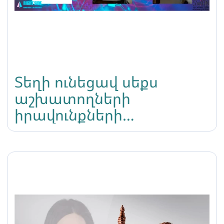
Տեղի ունեցավ սեքս
աշխատողների
իրավունքների
վերաբերյալ հերթական
վեբինարը