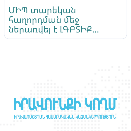
ՄԻՊ տարեկան
հաղորդման մեջ
ներառվել է ԼԳԲՏԻՔ
իրավունքներին նվիրված
գլուխ