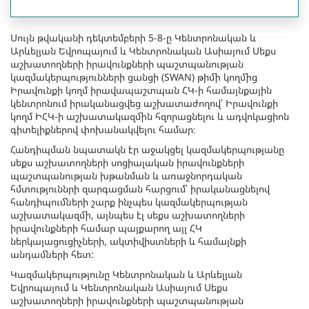
Սույն թվականի դեկտեմբերի 5-8-ը Կենտրոնական և
Արևելյան Եվրոպայում և Կենտրոնական Ասիայում Սեքս
աշխատողների իրավունքների պաշտպանության
կազմակերպությունների ցանցի (SWAN) թիմի կողմից
Իրավունքի կողմ իրավապաշտպան ՀԿ-ի համայնքային
կենտրոնում իրականացվեց աշխատաժողով՝ Իրավունքի
կողմ ԻՀԿ-ի աշխատակազմին հզորացնելու և ադվոկացիոն
գիտելիքներով փոխանակվելու համար։
Հանդիպման նպատակն էր աջակցել կազմակերպությանը
սեքս աշխատողների սոցիալական իրավունքների
պաշտպանության խթանման և առաջնորդական
հմտություննրի զարգացման հարցում՝ իրականացնելով
հանդիպումների շարք ինչպես կազմակերպության
աշխատակազմի, այնպես էլ սեքս աշխատողների
իրավունքների համար պայքարող այլ ՀԿ
ներկայացուցիչների, ակտիվիստների և համայնքի
անդամների հետ:
Կազմակերպությունը Կենտրոնական և Արևելյան
Եվրոպայում և Կենտրոնական Ասիայում Սեքս
աշխատողների իրավունքների պաշտպանության