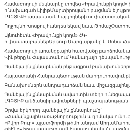
Համաժողովի մեկնարկը տրվեց «Իրավունքի կողմ
ի նախագահ ԼիլիթՄարտիրոսյանի բացման ելույթ
ԼԳԲՏԻՔ+ ապաստան հայցողների ու փախստական
Ողջույնի խոսքով հանդես եկավ նաև ԹոմաշՕստր
Այնուհետև «Իրավունքի կողմ» ՀԿ-
ի փաստաբաններԱրթուր Մարգարյանը և Սոնա Հար
Համաժողովի առանցքային հատվածը բարձրմակարդ
Վինթերը և Հայաստանում Կանադայի դեսպանությա
Պանելային քննարկման ընթացքում բանախոսները
Հայաստանի Հանրապետության մարդուիրավունքն
Բանախոսներն անդրադարձան նաև միջազգայինլա
Պանելային քննարկման ավարտին տեղի ունեցավա
ԼԳԲՏԻՔ անձանցիրավունքների պաշտպանության 
Օրվա երկրորդ պանելային քննարկումը՝
«Համայնքային առաջնորդություն և դիմակայուն
«Քվիր Քուր» պլատֆորմի թիմի անդամ ԱիդաՄարու
«Փինք» իրավապաշտպանհասարակական կազմակե