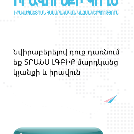
Ն
վ
ի
ր
ա
բ
ե
ր
ե
լ
ո
վ
դ
ո
ք
դ
ա
ռ
ն
ո
մ
ե
ք
Տ
Ր
Ա
Ն
Ս
Լ
Գ
Բ
Ի
Ք
մ
ա
ր
դ
կ
ա
ն
ց
կ
յ
ա
ն
ք
ի
և
ի
ր
ա
վ
ո
ն
ք
ի
պ
ա
շ
տ
պ
ա
ն
ո
թ
յ
ա
ն
հ
ա
մ
ա
խ
ո
հ