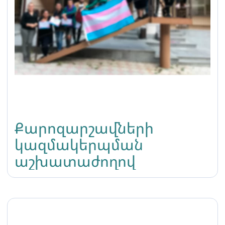
Քարոզարշավների
կազմակերպման
աշխատաժողով