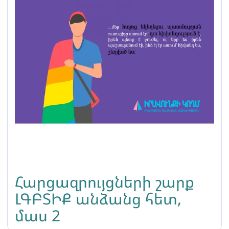
Հարցազրույցների շարք
ԼԳԲՏԻՔ անձանց հետ,
մաս 2