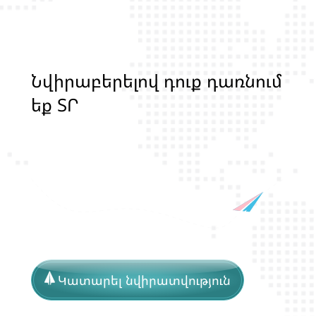
Ն
վ
ի
ր
ա
բ
ե
ր
ե
լ
ո
վ
դ
ո
ք
դ
ա
ռ
ն
ո
մ
ե
ք
Տ
Ր
Ա
Ն
Ս
Լ
Գ
Բ
Ի
Ք
մ
ա
ր
դ
կ
ա
ն
ց
Կատարել նվիրատվություն