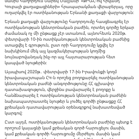
մասին հաղորդում Նարեկ Մալյանի՝ «ՁԻԱՀ-ով հիվանդ
Կուբայի քաղաքացիների» հրապարակման վերաբերյալ, որը
ուղարկվել էր ոստիկանության Երևանի քաղաքի վարչություն։
Երևան քաղաքի վարչությունը հաղորդումը հասցեագրել էր
ոստիկանության կենտրոնական բաժին, որտեղ գործը երկար
ժամանակ ոչ մի ընթացք չէր ստանում, այնուհետև 2020թ.
փետրվարի 10-ին ոստիկանության կենտրոնական բաժնից
ստացվել է գրություն, ըստ որի հաղորդումը կցվել էր
նախկինում մեկ այլ կազմակերպության կողմից
նույնաբովանդակ ինչ-որ այլ հայտարարության հետ
կապված նյութերին։
Այսպիսով 2020թ․ փետրվարի 17-ին Իրավունքի կողմ
իրավապաշտպան ՀԿ-ն որոշեց բողոքարկել ոստիկանության
կենտրոնական բաժնի անգործությունը ՀՀ գլխավոր
դատախազություն, վերջինս բավարարել է բողոքը և
հանձնարարել է ոստիկանության կենտրոնական բաժնին
նախապատրաստել նյութեր և լուծել գործի ընթացքը ՀՀ
քրեական դատավարության օրենսգրքով նախատեսված
կարգով։
Ըստ այդմ, ոստիկանության կենտրոնական բաժինը պետք է
որոշում կայացնի կամ քրեական գործ հարուցելու մասին,
կամ քրեական գործի հարուցումը մերժելու մասին կամ