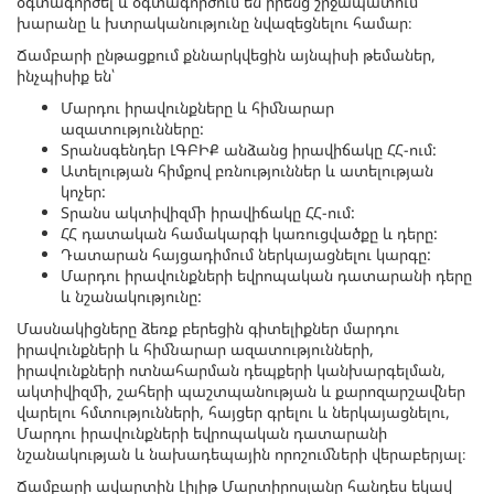
օգտագործել և օգտագործում են իրենց շրջապատում
խարանը և խտրականությունը նվազեցնելու համար։
Ճամբարի ընթացքում քննարկվեցին այնպիսի թեմաներ,
ինչպիսիք են՝
Մարդու իրավունքները և հիմնարար
ազատությունները:
Տրանսգենդեր ԼԳԲԻՔ անձանց իրավիճակը ՀՀ-ում:
Ատելության հիմքով բռնություններ և ատելության
կոչեր:
Տրանս ակտիվիզմի իրավիճակը ՀՀ-ում:
ՀՀ դատական համակարգի կառուցվածքը և դերը:
Դատարան հայցադիմում ներկայացնելու կարգը:
Մարդու իրավունքների եվրոպական դատարանի դերը
և նշանակությունը:
Մասնակիցները ձեռք բերեցին գիտելիքներ մարդու
իրավունքների և հիմնարար ազատությունների,
իրավունքների ոտնահարման դեպքերի կանխարգելման,
ակտիվիզմի, շահերի պաշտպանության և քարոզարշավներ
վարելու հմտությունների, հայցեր գրելու և ներկայացնելու,
Մարդու իրավունքների եվրոպական դատարանի
նշանակության և նախադեպային որոշումների վերաբերյալ։
Ճամբարի ավարտին Լիլիթ Մարտիրոսյանը հանդես եկավ