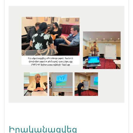
հանցագործությունների
տարեկան զեկույցում։
Իրականացվեց