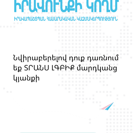
Ն
վ
ի
ր
ա
բ
ե
ր
ե
լ
ո
վ
դ
ո
ք
դ
ա
ռ
ն
ո
մ
ե
ք
Տ
Ր
Ա
Ն
Ս
Լ
Գ
Բ
Ի
Ք
մ
ա
ր
դ
կ
ա
ն
ց
կ
յ
ա
ն
ք
ի
և
ի
ր
ա
վ
ո
ն
ք
ի
պ
ա
շ
տ
պ
ա
ն