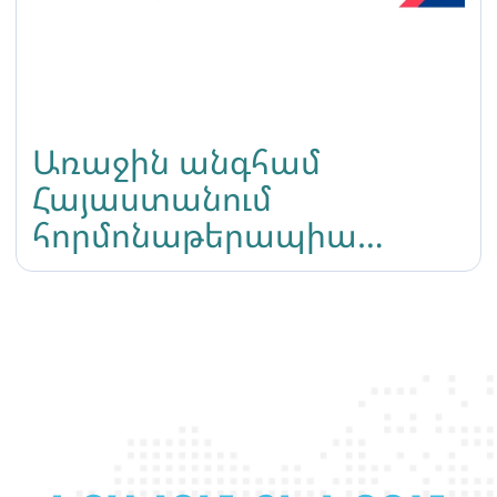
Առաջին անգհամ
Հայաստանում
հորմոնաթերապիա
տրանս անձանց համար