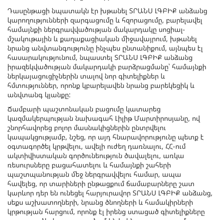
Դասընթացի նպատակն էր խթանել ՏՐԱՆՍ ԼԳԲԻՔ անձանց
կարողությունների զարգացումը և հզորացումը, բարելավել
համայնքի ներգրավվածության մակարդակը սոցիալ-
մշակութային և քաղաքացիական միջավայրում, խթանել
նրանց անվտանգությունը ինչպես ընտանիքում, այնպես էլ
հասարակությունում, նպաստել ՏՐԱՆՍ ԼԳԲԻՔ անձանց
իրազեկվածության մակարդակի բարձրացմանը՝ համայնքի
ներկայացուցիչներին տալով նոր գիտելիքներ և
հմտություններ, որոնք կբարելավեն նրանց բարեկեցիկ և
անվտանգ կյանքը:
Ճամբարի պաշտոնական բացումը կատարեց
կազմակերպության նախագահ Լիլիթ Մարտիրոսյանը, ով
շնորհավորեց բոլոր մասնակիցներին ընտրվելու
կապակցությամբ, նշեց, որ այդ հնարավորությունը պետք է
օգտագործել կրթվելու, ավելի ուժեղ դառնալու, ՀՀ-ում
ակտիվիստական գործունեություն ծավալելու, առկա
ռեսուրսները բացահատելու և համայնքի շահերի
պաշտպանության մեջ ներգրավվելու համար, ապա
հավելեց, որ տարիների ընթացքում ճամաբարները շատ
կարևոր դեր են ունեցել հարյուրավոր ՏՐԱՆՍ ԼԳԲԻՔ անձանց,
սեքս աշխատողների, նրանց ծնողների և համակիրների
կրթության հարցում, որոնք էլ իրենց ստացած գիտելիքները