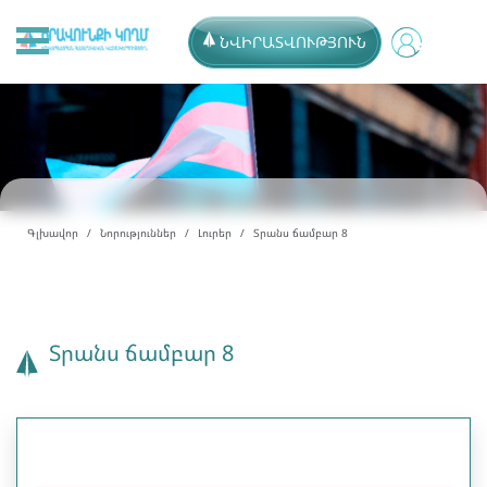
ՆՎԻՐԱՏՎՈՒԹՅՈՒՆ
Գլխավոր
Նորություններ
Լուրեր
Տրանս ճամբար 8
Տրանս ճամբար 8