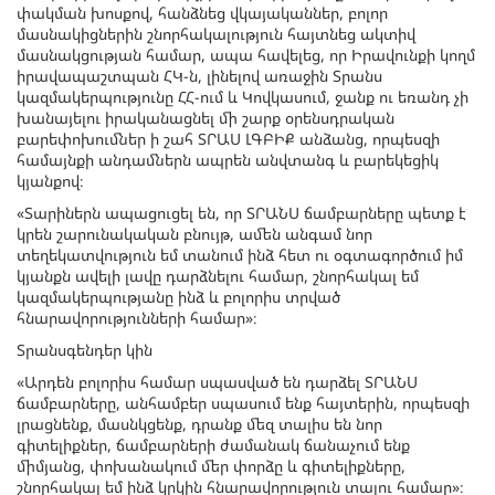
փակման խոսքով, հանձնեց վկայականներ, բոլոր
մասնակիցներին շնորհակալություն հայտնեց ակտիվ
մասնակցության համար, ապա հավելեց, որ Իրավունքի կողմ
իրավապաշտպան ՀԿ-ն, լինելով առաջին Տրանս
կազմակերպությունը ՀՀ-ում և Կովկասում, ջանք ու եռանդ չի
խանայելու իրականացնել մի շարք օրենսդրական
բարեփոխումներ ի շահ ՏՐԱՍ ԼԳԲԻՔ անձանց, որպեսզի
համայնքի անդամներն ապրեն անվտանգ և բարեկեցիկ
կյանքով։
«Տարիներն ապացուցել են, որ ՏՐԱՆՍ ճամբարները պետք է
կրեն շարունակական բնույթ, ամեն անգամ նոր
տեղեկատվություն եմ տանում ինձ հետ ու օգտագործում իմ
կյանքն ավելի լավը դարձնելու համար, շնորհակալ եմ
կազմակերպությանը ինձ և բոլորիս տրված
հնարավորությունների համար»։
Տրանսգենդեր կին
«Արդեն բոլորիս համար սպասված են դարձել ՏՐԱՆՍ
ճամբարները, անհամբեր սպասում ենք հայտերին, որպեսզի
լրացնենք, մասնկցենք, դրանք մեզ տալիս են նոր
գիտելիքներ, ճամբարների ժամանակ ճանաչում ենք
միմյանց, փոխանակում մեր փորձը և գիտելիքները,
շնորհակալ եմ ինձ կրկին հնարավորություն տալու համար»։