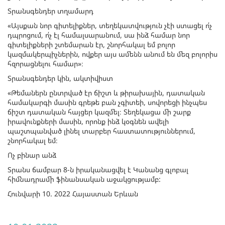
Տրանսգենդեր տղամարդ
«Այսքան նոր գիտելիքներ, տեղեկատվություն չէի ստացել ո՛չ
դպրոցում, ո՛չ էլ համալսարանում, սա ինձ համար նոր
գիտելիքների շտեմարան էր, շնորհակալ եմ բոլոր
կազմակերպիչներին, ովքեր այս ամենն անում են մեզ բոլորիս
հզորացնելու համար»։
Տրանսգենդեր կին, ակտիվիստ
«Թեմաներն ընտրված էր ճիշտ և թիրախային, դատական
համակարգի մասին գրեթե բան չգիտեի, սովորեցի ինչպես
ճիշտ դատական հայցեր կազմել։ Տեղեկացա մի շարք
իրավունքների մասին, որոնք ինձ կօգնեն ավելի
պաշտպանված լինել տարբեր հաստատություններում,
շնորհակալ եմ։
Ոչ բինար անձ
Տրանս ճամբար 8-ն իրականացվել է Կանանց գլոբալ
հիմնադրամի ֆինանսական աջակցությամբ:
Հունվարի 10. 2022 Հայաստան Երևան