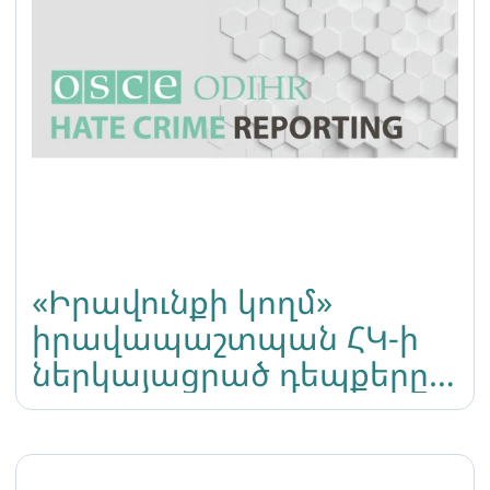
«Իրավունքի կողմ»
իրավապաշտպան ՀԿ-ի
ներկայացրած դեպքերը
ներառվել են ԵԱՀԿ 2024
թ-ի Ատելության
շարժառիթով