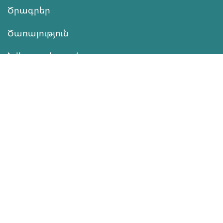
Ծրագրեր
Ծառայություն
Նվիրատվություն
Կոնտակտներ
Տեղեկատվություն
Գործունեություն
ՆՎԻՐԱՏՎՈՒԹՅՈՒՆ
Աջակցել
ծրագրերին