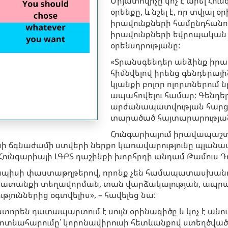
Միյատովիչը կոչ է արել Հու
օրենքը, և նշել է, որ տվյալ
իրավունքների համընդհանո
իրավունքների եվրոպակա
օրենսդրությանը:
«Տրանսգենդեր անձինք իրա
հիմնվելով իրենց գենդերայի
կյանքի բոլոր ոլորտներում 
ապահովելու համար: Գենդե
արժանապատվության հարցն է»
տարածած հայտարարության
Հունգարիայում իրավապաշտ
սի ճգնաժամի ստվերի ներքո կառավարությունը պլանավ
աց Հունգարիայի ԼԳԲՏ դաշինքի խորհրդի անդամ Թամուս Դ
նպիսի փաստաթղթերով, որոնք չեն համապատասխանու
շխատանքի տեղավորման, տան վարձակալության, ապրան
ուններից օգտվելիս», – հավելեց նա:
որեն դատապարտում է սույն օրինագիծը և կոչ է անո
ոտնահարումը՝ կորոնավիրուսի հետևանքով ստեղծված