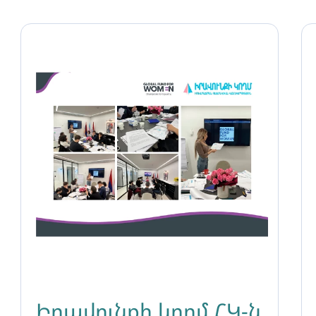
Իրավունքի կողմ ՀԿ-ն