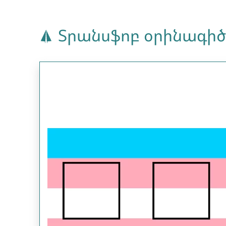
Տրանսֆոբ օրինագիծ