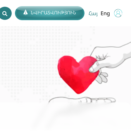
ՆՎԻՐԱՏՎՈՒԹՅՈՒՆ
Հայ
Eng