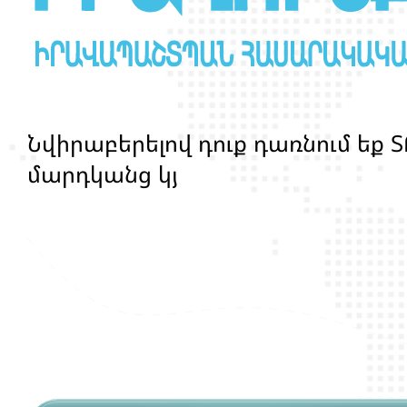
Ն
վ
ի
ր
ա
բ
ե
ր
ե
լ
ո
վ
դ
ո
ք
դ
ա
ռ
ն
ո
մ
ե
ք
Տ
մ
ա
ր
դ
կ
ա
ն
ց
կ
յ
ա
ն
ք
ի
և
ի
ր
ա
վ
ո
ն
ք
ի