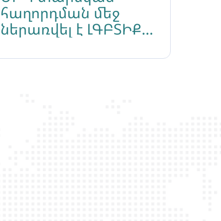
հաղորդման մեջ
ներառվել է ԼԳԲՏԻՔ
իրավունքներին
նվիրված գլուխ