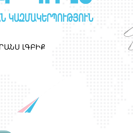
Ր
Ա
Ն
Ս
Լ
Գ
Բ
Ի
Ք
պ
ա
շ
տ
պ
ա
ն
ո