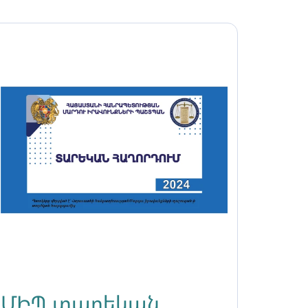
ՄԻՊ տարեկան