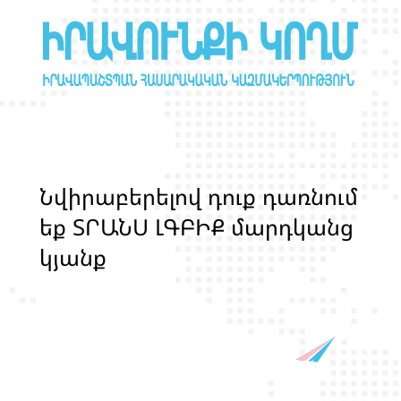
Ն
վ
ի
ր
ա
բ
ե
ր
ե
լ
ո
վ
դ
ո
ք
դ
ա
ռ
ն
ո
մ
ե
ք
Տ
Ր
Ա
Ն
Ս
Լ
Գ
Բ
Ի
Ք
մ
ա
ր
դ
կ
ա
ն
ց
կ
յ
ա
ն
ք
ի
և
ի
ր
ա
վ
ո
ն
ք
ի
պ
ա
շ
տ
պ