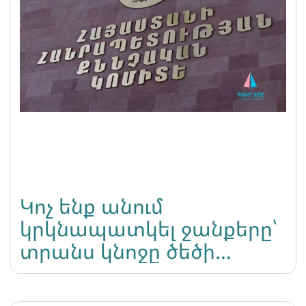
Կոչ ենք անում
կրկնապատկել ջանքերը՝
տրանս կնոջը ծեծի
ենթարկած անձանց
ինքնությունը