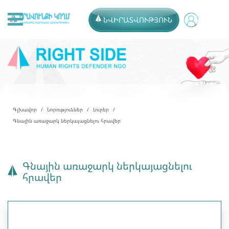
ՆՎԻՐԱՏՎՈՒԹՅՈՒՆ
Գլխավոր
Նորություններ
Լուրեր
Գնային առաջարկ ներկայացնելու հրավեր
Գնային առաջարկ ներկայացնելու
հրավեր