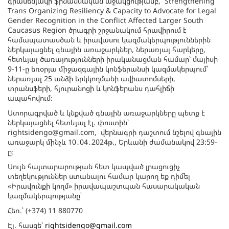
գրասենյակի ֆինանսական աջակցությամբ, Strengthening
Trans Organizing Resiliency & Capacity to Advocate for Legal
Gender Recognition in the Conflict Affected Larger South
Caucasus Region ծրագրի շրջանակում հրավիրում է
համապատասծան և իրավասու կազմակերպություններին
ներկայացնել գնային առաջարկներ, ներառյալ հարկերը,
հետևյալ ծառայությունների իրականացման համար՝ մայիսի
9-11-ը եռօրյա միջազգային կոնֆերանսի կազմակերպում՝
ներառյալ 25 անձի երկկողմանի ավիատոմսերի,
տրանսֆերի, հյուրանոցի և կոնֆերանս դահլիճի
ապահովում։
Ստորագրված և կնքված գնային առաջարկները պետք է
ներկայացնել հետևյալ էլ. փոստին՝
rightsidengo@gmail.com, վերնագրի դաշտում նշելով գնային
առաջարկ մինչև 10․04․2024թ., Երևանի ժամանակով 23:59-
ը։
Սույն հայտարարության հետ կապված լրացուցիչ
տեղեկություններ ստանալու համար կարող եք դիմել
«Իրավունքի կողմ» իրավապաշտպան հասարակական
կազմակերպությանը՝
Հեռ.՝ (+374) 11 880770
Էլ. հասցե՝
rightsidengo@gmail.com