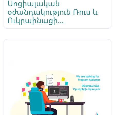
Սոցիալական
օժանդակություն Ռուս և
Ուկրաինացի
ներգաղթյալներին