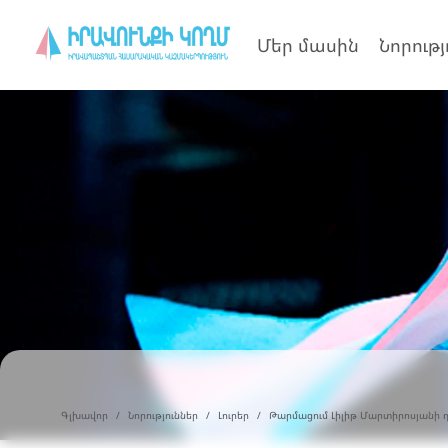
Մեր մասին
Նորությ
Գլխավոր
Նորություններ
Լուրեր
Թարմացում Լիլիթ Մարտիրոսյանի 