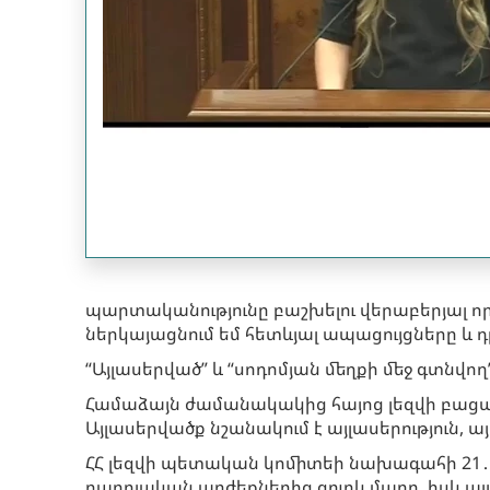
պարտականությունը բաշխելու վերաբերյալ 
ներկայացնում եմ հետևյալ ապացույցները և 
“Այլասերված” և “սոդոմյան մեղքի մեջ գտնվո
Համաձայն ժամանակակից հայոց լեզվի բացատր
Այլասերվածք նշանակում է այլասերություն, այ
ՀՀ լեզվի պետական կոմիտեի նախագահի 21․1
բարոյական արժեքներից զուրկ մարդ, իսկ ա