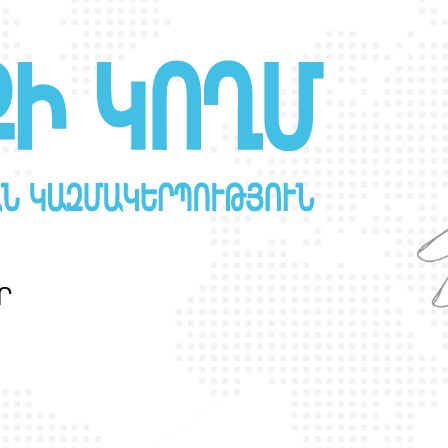
Ր
Ա
Ն
Ս
Լ
Գ
Բ
Ի
Ք