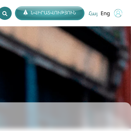
ՆՎԻՐԱՏՎՈՒԹՅՈՒՆ
Հայ
Eng