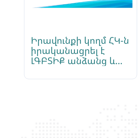
Իրավունքի կողմ ՀԿ-ն
իրականացրել է
ԼԳԲՏԻՔ անձանց և
նրանց ծնողների հետ
հանդիպում