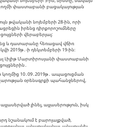
վականի նոյեմբերի 5-ին, նիստը, սակայն
ողմի փաստաբանի բացակայության
ւյն թվականի նոյեմբերի 28-ին, որի
ացրեցին իրենց դիրքորոշումները
ույցների վերաբերյալ:
եց և դատարանը հեռացավ վճիռ
վի 2019թ․-ի դեկտեմբերի 19-ին։
ալ Լիլիթ Մարտիրոսյանի փաստաբանի
ույցներին․
 կողմից 10․09․2019թ․ ապացուցման
արության օրենսգրքի պահանջներով,
ասերված լինել, այլասերություն, իսկ
րդ նշանակում է բարոյալքված,
նբարոյանալ, անառականալ, անառակել,