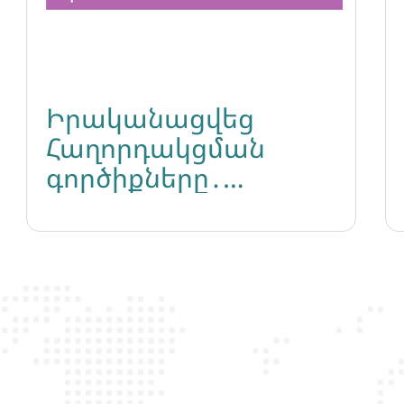
Իրականացվեց
Հաղորդակցման
գործիքները․
հակագենդերային
հռետորաբանության
դեմ պայքար թեմայով
դասընթացը