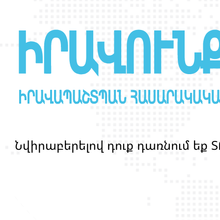
Ն
վ
ի
ր
ա
բ
ե
ր
ե
լ
ո
վ
դ
ո
ք
դ
ա
ռ
ն
ո
մ
ե
ք
Տ
մ
ա
ր
դ
կ
ա
ն
ց
կ
յ
ա
ն
ք
ի
և