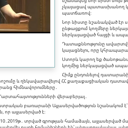
նշանակեց նոր նիստ սույն թ
չկայացավ պատասխանող կ
պատճառով։
Նոր նիստը նշանակված էր սո
ընթացքում կողմերը ներկայ
ներկայացված հայցի և ապաց
Դատաքննությունը ավարտվ
կայացնելու, որը կհրապարակ
Ստորև կարող եք ծանոթան
կողմից ներկայացված ապաց
Հիմք ընդունելով դատարանի
որոշումը և ղեկավարավելով ՀՀ քաղաքացիական դատավ
դրանց հիմնավորումները․
ղ”արտահայտությունների վերաբերյալ․
ական բառարանի Այլասերվածություն նշանակում է՝ այլ
ն, որ այլասերված է։
0․2019թ․ տրված գրության համաձայն, այլասերված մա
յլասերվել բառի հոմանիշներն են՝ անբարոյականալ, ա