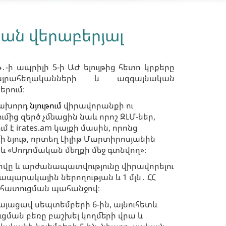
ան վերաբերյալ
․-ի ապրիլի 5-ի ԱԺ ելույթից հետո կրքերը
յրահեղականների և ազգայնական
երում։
նախորդ
նյութում
վիրավորանքի ու
մից զերծ չմնացին նաև որոշ ԶԼՄ-ներ,
է irates.am կայքի մասին, որոնց
մի նյութ, որտեղ Լիլիթ Մարտիրոսյանին
 և «Սոդոմական մեղքի մեջ գտնվող»։
վը և արժանապատվությունը վիրավորելու
պարակային ներողության և 1 մլն․ ՀՀ
խհատուցման պահանջով։
այացավ սեպտեմբերի 6-ին, այնուհետև
ման բեռը բաշխել կողմերի վրա և