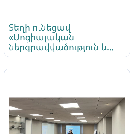
Տեղի ունեցավ
«Սոցիալական
ներգրավվածություն և
ակտիվիզմ» թեմայով
համայնքային
հանդիպումների շարքը