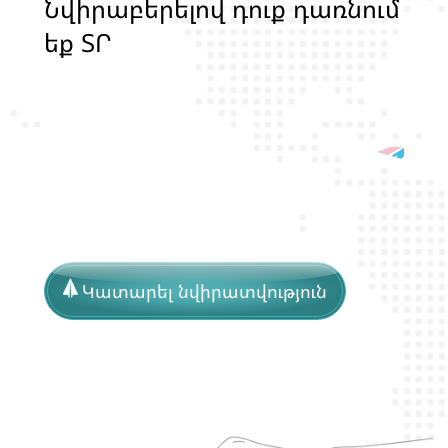
Ն
վ
ի
ր
ա
բ
ե
ր
ե
լ
ո
վ
դ
ո
ք
դ
ա
ռ
ն
ո
մ
ե
ք
Տ
Ր
Ա
Ն
Ս
Լ
Գ
Բ
Ի
Ք
մ
ա
ր
դ
կ
ա
ն
ց
կ
յ
ա
ն
ք
ի
և
Կատարել նվիրատվություն