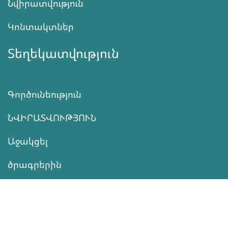
Նվիրատվություն
Կոնտակտներ
Տեղեկատվություն
Գործունեություն
ՆՎԻՐԱՏՎՈՒԹՅՈՒՆ
Աջակցել
ծրագրերին
Սեռական
Առողջություն