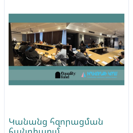
Կանանց հզորացման
հանդիպում