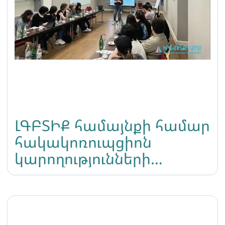
ԼԳԲՏԻՔ համայնքի համար
հակակոռուպցիոն
կարողությունների
զարգացման սեմինար