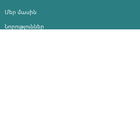
Մեր մասին
Նորություններ
Ծրագրեր
Ծառայություն
Նվիրատվություն
Կոնտակտներ
Տեղեկատվություն
Գործունեություն
ՆՎԻՐԱՏՎՈՒԹՅՈՒՆ