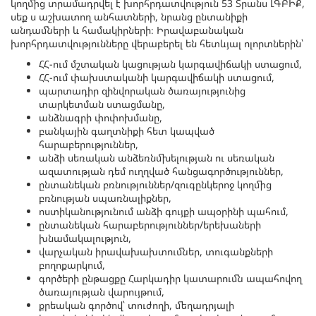
կողմից տրամադրվել է խորհրդատվություն 53 Տրանս ԼԳԲԻՔ,
սեք ս աշխատող անհատների, նրանց ընտանիքի
անդամների և համակիրների։ Իրավաբանական
խորհրդատվությունները վերաբերել են հետևյալ ոլորտներին՝
ՀՀ-ում մշտական կացության կարգավիճակի ստացում,
ՀՀ-ում փախստականի կարգավիճակի ստացում,
պարտադիր զինվորական ծառայությունից
տարկետման ստացմանը,
անձնագրի փոփոխմանը,
բանկային գաղտնիքի հետ կապված
հարաբերություններ,
անձի սեռական անձեռնմխելության ու սեռական
ազատության դեմ ուղղված հանցագործություններ,
ընտանեկան բռնություններ/զուգընկերոջ կողմից
բռնության սպառնալիքներ,
ոստիկանությունում անձի գույքի ապօրինի պահում,
ընտանեկան հարաբերություններ/երեխաների
խնամակալություն,
վարչական իրավախախտումներ, տուգանքների
բողոքարկում,
գործերի ընթացքը Հարկադիր կատարումն ապահովող
ծառայության վարույթում,
քրեական գործով՝ տուժողի, մեղադրյալի