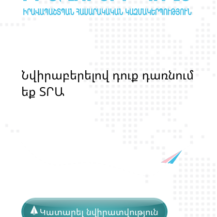
Ն
վ
ի
ր
ա
բ
ե
ր
ե
լ
ո
վ
դ
ո
ք
դ
ա
ռ
ն
ո
մ
ե
ք
Տ
Ր
Ա
Ն
Ս
Լ
Գ
Բ
Ի
Ք
մ
ա
ր
դ
կ
ա
ն
ց
կ
Կատարել նվիրատվություն