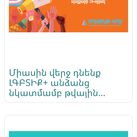
Միասին վերջ դնենք
ԼԳԲՏԻՔ+ անձանց
նկատմամբ թվային
բռնությանը