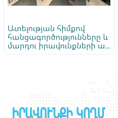
Ատելության հիմքով
հանցագործությունները և
մարդու իրավունքների այլ
խախտումները ԼԳԲՏԻՔ+
անձանց նկատմամբ
Հայաստանում թեմայով
կլոր-սեղան քննարկում