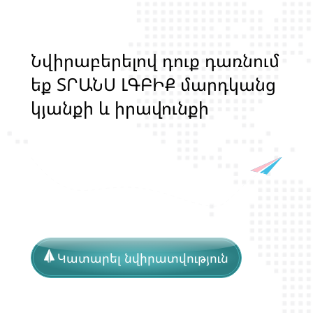
Ն
վ
ի
ր
ա
բ
ե
ր
ե
լ
ո
վ
դ
ո
ք
դ
ա
ռ
ն
ո
մ
ե
ք
Տ
Ր
Ա
Ն
Ս
Լ
Գ
Բ
Ի
Ք
մ
ա
ր
դ
կ
ա
ն
ց
կ
յ
ա
ն
ք
ի
և
ի
ր
ա
վ
ո
ն
ք
ի
պ
ա
շ
տ
պ
ա
ն
ո
թ
յ
ա
ն
հ
ա
մ
ա
խ
Կատարել նվիրատվություն