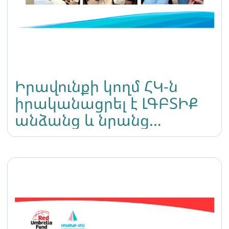
Իրավունքի կողմ ՀԿ-ն
իրականացրել է ԼԳԲՏԻՔ
անձանց և նրանց
ծնողների հետ
հանդիպում