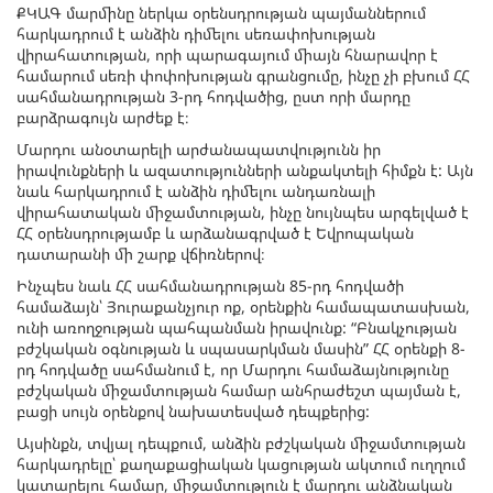
ՔԿԱԳ մարմինը ներկա օրենսդրության պայմաններում
հարկադրում է անձին դիմելու սեռափոխության
վիրահատության, որի պարագայում միայն հնարավոր է
համարում սեռի փոփոխության գրանցումը, ինչը չի բխում ՀՀ
սահմանադրության 3-րդ հոդվածից, ըստ որի մարդը
բարձրագույն արժեք է։
Մարդու անօտարելի արժանապատվությունն իր
իրավունքների և ազատությունների անքակտելի հիմքն է: Այն
նաև հարկադրում է անձին դիմելու անդառնալի
վիրահատական միջամտության, ինչը նույնպես արգելված է
ՀՀ օրենսդրությամբ և արձանագրված է Եվրոպական
դատարանի մի շարք վճիռներով։
Ինչպես նաև ՀՀ սահմանադրության 85-րդ հոդվածի
համաձայն՝ Յուրաքանչյուր ոք, օրենքին համապատասխան,
ունի առողջության պահպանման իրավունք: “Բնակչության
բժշկական օգնության և սպասարկման մասին” ՀՀ օրենքի 8-
րդ հոդվածը սահմանում է, որ Մարդու համաձայնությունը
բժշկական միջամտության համար անհրաժեշտ պայման է,
բացի սույն օրենքով նախատեսված դեպքերից:
Այսինքն, տվյալ դեպքում, անձին բժշկական միջամտության
հարկադրելը՝ քաղաքացիական կացության ակտում ուղղում
կատարելու համար, միջամտություն է մարդու անձնական