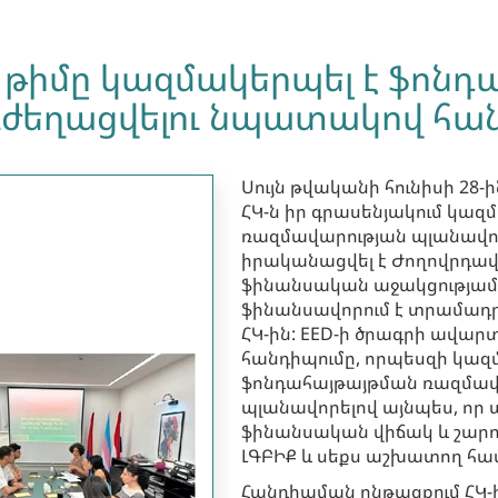
ի թիմը կազմակերպել է ֆոն
ւժեղացվելու նպատակով հա
Սույն թվականի հունիսի 2
ՀԿ-ն իր գրասենյակում կազ
ռազմավարության պլանավո
իրականացվել է Ժողովրդավ
ֆինանսական աջակցությամբ
ֆինանսավորում է տրամադ
ՀԿ-ին: EED-ի ծրագրի ավա
հանդիպումը, որպեսզի կազմ
ֆոնդահայթայթման ռազմավա
պլանավորելով այնպես, որ
ֆինանսական վիճակ և շարո
ԼԳԲԻՔ և սեքս աշխատող հա
Հանդիպման ընթացքում ՀԿ