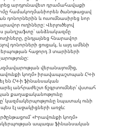
րեց արդյունավետ դրամահավաքի
իմը համակողմանիորեն ծանոթացավ
 դոնորներին և ուսումնասիրեց նոր
րավոր ուղիները: Վերլուծելով
իս լանդշաֆտը` անձնակազմը
ւղիները, ընդլայնեց հնարավոր
լով դոնորների ցուցակ, և այդ ամենի
երպության հաջորդ 3 տարիների
րությունը:
զմավարության վերանայումից,
րավունքի կողմ» իրավապաշտպան ՀԿ-ի
լ են ՀԿ-ի ֆինանսական
արել անհրաժեշտ ճշգրտումներ՝ վստահ
ական քաղաքականությունը
՝ կազմակերպությունը նպատակ ունի
նպես էլ աջակիցների առջև:
ծընթացում՝ «Իրավունքի կողմ»
զմակերպության ապագա ֆինանսական