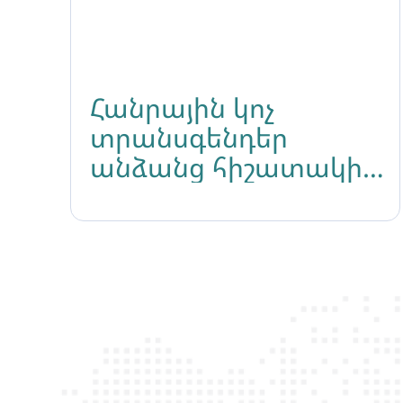
Հանրային կոչ
տրանսգենդեր
անձանց հիշատակի
միջազգային օրվա
կապակցությամբ