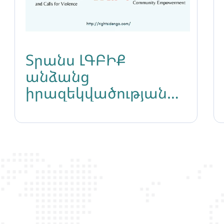
Տրանս ԼԳԲԻՔ
անձանց
իրազեկվածության
մակարդակի
բարձրացում.
հանդիպումների շարք