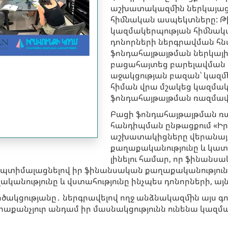
աշխատակազմին ներկայաց
հիմնական ասպեկտները: Թ
կազմակերպության հիմնական
դոնորների ներգրավման հնա
ֆոնդահայթայթման ներկայ
բացահայտեց բարելավման ո
աջակցության բազան՝ կազմե
հիման վրա մշակեց կազմակ
ֆոնդահայթայթման ռազմավա
Բացի ֆոնդահայթայթման ռա
հանդիպման ընթացքում «Ի
աշխատակիցները վերանայե
քաղաքականությունը և կատ
լինելու համար, որ ֆինանս
պտիմալացնելով իր ֆինանսական քաղաքականությունը
կանությունը և վստահությունը ինչպես դոնորների, այ
ակցությանը․ ներգրավելով ողջ անձնակազմին այս գոր
րաքանչյուր անդամ իր մասնակցությունն ունենա կա