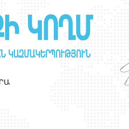
Ր
Ա
Ն
Ս
Լ
Գ
Բ
Ի
Ք