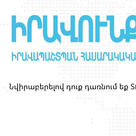
Ն
վ
ի
ր
ա
բ
ե
ր
ե
լ
ո
վ
դ
ո
ք
դ
ա
ռ
ն
ո
մ
ե
ք
Տ
մ
ա
ր
դ
կ
ա
ն
ց
կ
յ
ա
ն
ք
ի
և