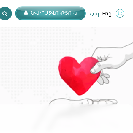
ՆՎԻՐԱՏՎՈՒԹՅՈՒՆ
Հայ
Eng