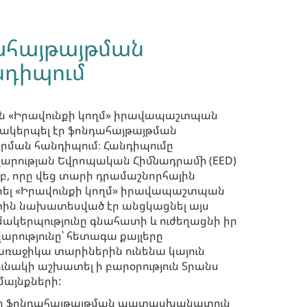
դահայթայթման
նդիպում
8-ին «Իրավունքի կողմ» իրավապաշտպան
մակերպել էր ֆոնդահայթայթման
րման հանդիպում։ Հանդիպումը
արության Եվրոպական Հիմնադրամի (EED)
, որը վեց տարի դրամաշնորհային
րել «Իրավունքի կողմ» իրավապաշտպան
րտին նախատեսված էր անցկացնել այս
ակերպությունը գնահատի և ուժեղացնի իր
րությունը՝ հետագա քայլերը
 առաջիկա տարիներին ունենա կայուն
ւնակի աշխատել ի բարօրություն Տրանս
մայնքների:
-ի ֆոնդահայթայթման պատասխանատուն