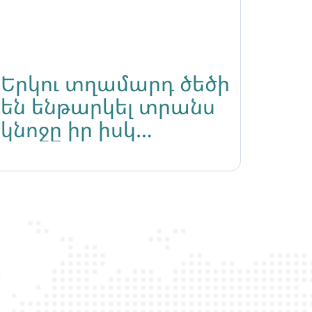
Երկու տղամարդ ծեծի
են ենթարկել տրանս
կնոջը իր իսկ
բնակարանում և
դանակի
սպառնալիքով
հափշտակել նրա
հեռախոսը