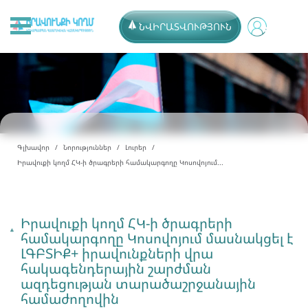
ՆՎԻՐԱՏՎՈՒԹՅՈՒՆ
Գլխավոր
Նորություններ
Լուրեր
Իրավուքի կողմ ՀԿ-ի ծրագրերի համակարգողը Կոսովոյում...
Իրավուքի կողմ ՀԿ-ի ծրագրերի
համակարգողը Կոսովոյում մասնակցել է
ԼԳԲՏԻՔ+ իրավունքների վրա
հակագենդերային շարժման
ազդեցության տարածաշրջանային
համաժողովին