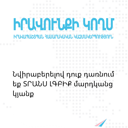
Ն
վ
ի
ր
ա
բ
ե
ր
ե
լ
ո
վ
դ
ո
ք
դ
ա
ռ
ն
ո
մ
ե
ք
Տ
Ր
Ա
Ն
Ս
Լ
Գ
Բ
Ի
Ք
մ
ա
ր
դ
կ
ա
ն
ց
կ
յ
ա
ն
ք
ի
և
ի
ր
ա
վ
ո
ն
ք
ի
պ
ա
շ
տ