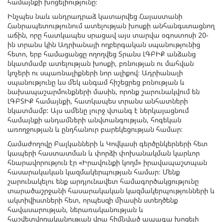
համայնքի խոցելիությունը։
Ինչպես նաև անդրադրաձ կատարվեց Հայաստանի
Հանրապետությունում ատելության խոսքի անհանգստացնող
աճին, որը հատկապես սրացավ այս տարվա օգոստոսի 20-
ին տրանս կին Ադրիանայի ողբերգական սպանությունից
հետո, երբ համացանցը ողողվեց Տրանս ԼԳԲԻՔ անձանց
նկատմամբ ատելության խոսքի, բռնության ու մահվան
կոչերի ու սպառնալիքների նոր ալիքով։ Ադրիանայի
սպանությունը ևս մեկ անգամ հիշեցրեց բռնության և
նախապաշարմունքների մասին, որոնք շարունակվում են
ԼԳԲՏԻՔ համայնքի, հատկապես տրանս անհատների
նկատմամբ: Այս ամենը լուրջ վտանգ է ներկայացնում
համայնքի անդամների անվտանգության, հոգեկան
առողջության և ընդհանուր բարեկեցության համար։
Համաժողովը Բալկանների և Կովկասի գերծընկերների հետ
կապերի հաստատման և փորձի փոխանակման կարևոր
հնարավորություն էր «Իրավունքի կողմ» իրավապաշտպան
հասարակական կազմակերպության համար։ Մենք
շարունակելու ենք արդյունավետ համագործակցությունը
տարածաշրջանի հասարակական կազմակերպությունների և
ակտիվիստների հետ, որպեսզի միասին ստեղծենք
հավասարության, ներառականության և
հաշվետվողականության վրա հիմնված ապագա խոցելի