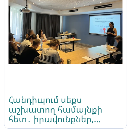
Հանդիպում սեքս
աշխատող համայնքի
հետ․ իրավունքներ,
անվտանգություն և