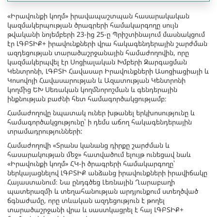
«Իրավունքի կողմ» իրավապաշտպան հասարակական
կազմակերպության ծրագրերի համակարգողը սույն
թվականի նոյեմբերի 23-ից 25-ը Պրիշտինայում մասնակցում
էր ԼԳԲՏԻՔ+ իրավունքների վրա հակագենդերային շարժման
ազդեցության տարածաշրջանային համաժողովին, որը
կազմակերպվել էր Սոցիալական Խմբերի Զարգացման
Կենտրոնի, ԼԳԲՏԻ Հավասար Իրավունքների Ասոցիացիայի և
Կոսովոյի Հավասարության և Ազատության Կենտրոնի
կողմից ԵԽ Սեռական կողմնորոշման և գենդերային
ինքնության բաժնի հետ համագործակցությամբ։
Համաժողովը նպատակ ուներ խթանել երկխոսությունը և
համագործակցությունը՝ ի դեմս աճող հակագենդերային
տրամադրությունների:
Համաժողովի «Տրանս կանանց դիրքը շարժման և
հասարակության մեջ» հատվածում ելույթ ունեցավ նաև
«Իրավունքի կողմ» ՀԿ-ի ծրագրերի համակարգողը՝
ներկայացնելով ԼԳԲՏԻՔ անձանց իրավունքների իրավիճակը
Հայաստանում։ Նա ընդգծեց Լեռնային Ղարաբաղի
պատերազմի և տեղահանության արդյունքում ստեղծված
ճգնաժամը, որը տևական ազդեցություն է թողել
տարածաշրջանի վրա և սաստկացրել է հայ ԼԳԲՏԻՔ+