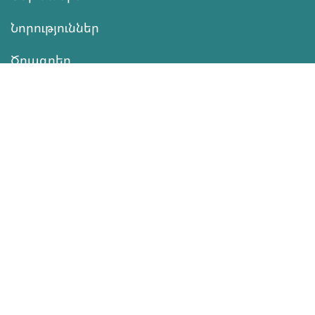
Նորություններ
Ծրագրեր
Ծառայություն
Նվիրատվություն
Կոնտակտներ
Տեղեկատվություն
Գործունեություն
ՆՎԻՐԱՏՎՈՒԹՅՈՒՆ