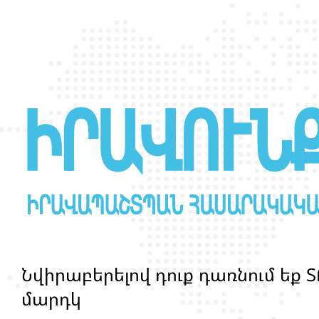
Ն
վ
ի
ր
ա
բ
ե
ր
ե
լ
ո
վ
դ
ո
ք
դ
ա
ռ
ն
ո
մ
ե
ք
Տ
մ
ա
ր
դ
կ
ա
ն
ց
կ
յ
ա
ն
ք
ի
և
ի
ր
ա
վ
ո
ն
ք
ի