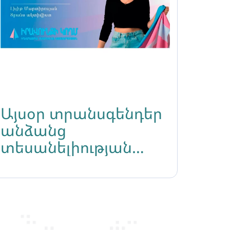
Այսօր տրանսգենդեր
անձանց
տեսանելիության
միջազգային օրն է