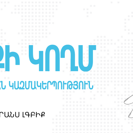
Ր
Ա
Ն
Ս
Լ
Գ
Բ
Ի
Ք
պ
ա
շ
տ
պ
ա