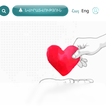
ՆՎԻՐԱՏՎՈՒԹՅՈՒՆ
Հայ
Eng