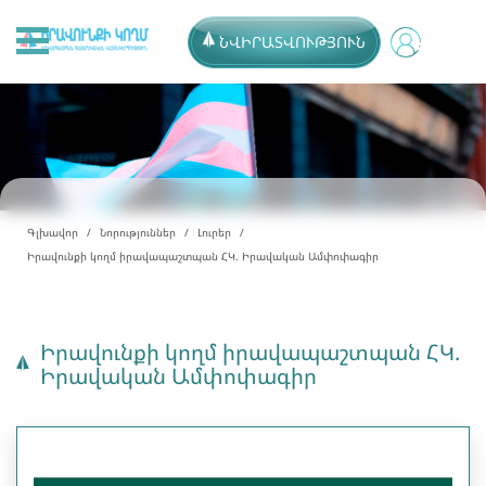
ՆՎԻՐԱՏՎՈՒԹՅՈՒՆ
Գլխավոր
Նորություններ
Լուրեր
Իրավունքի կողմ իրավապաշտպան ՀԿ. Իրավական Ամփոփագիր
Իրավունքի կողմ իրավապաշտպան ՀԿ.
Իրավական Ամփոփագիր