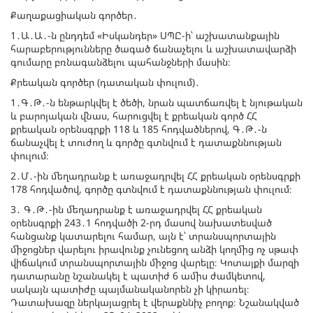
Քաղաքացիական գործեր․
1․Ա․Ա․-ն ընդդեմ «Իսկանդեր» ՍՊԸ-ի՝ աշխատանքային
հարաբերությունները ծագած ճանաչելու և աշխատավարձի
գումարը բռնագանձելու պահանջների մասին։
Քրեական գործեր (դատական փուլում)․
1․Գ․Թ․-ն ենթարկվել է ծեծի, նրան պատճառվել է նյութական
և բարոյական վնաս, հարուցվել է քրեական գործ ՀՀ
քրեական օրենսգրքի 118 և 185 հոդվածներով, Գ․Թ․-ն
ճանաչվել է տուժող և գործը գտնվում է դատաքննության
փուլում։
2․Մ․-ին մեղադրանք է առաջադրվել ՀՀ քրեական օրենսգրքի
178 հոդվածով, գործը գտնվում է դատաքննության փուլում։
3․ Գ․Թ․-ին մեղադրանք է առաջադրվել ՀՀ քրեական
օրենսգրքի 243․1 հոդվածի 2-րդ մասով նախատեսված
հանցանք կատարելու համար, այն է՝ տրանսպորտային
միջոցներ վարելու իրավունք չունեցող անձի կողմից ոչ սթափ
վիճակում տրանսպորտային միջոց վարելը։ Կոտայքի մարզի
դատարանը նշանակել է պատիժ 6 ամիս ժամկետով,
սակայն պատիժը պայմանականորեն չի կիրառել։
Դատախազը ներկայացրել է վերաքննիչ բողոք։ Նշանակված