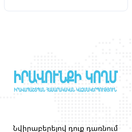
Ն
վ
ի
ր
ա
բ
ե
ր
ե
լ
ո
վ
դ
ո
ք
դ
ա
ռ
ն
ո
մ