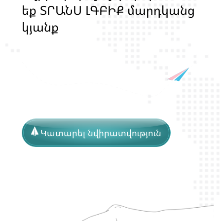
ե
ք
Տ
Ր
Ա
Ն
Ս
Լ
Գ
Բ
Ի
Ք
մ
ա
ր
դ
կ
ա
ն
ց
կ
յ
ա
ն
ք
ի
և
ի
ր
ա
վ
ո
ն
ք
ի
պ
ա
շ
տ
պ
ա
ն
Կատարել նվիրատվություն