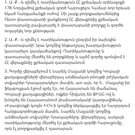
1․Ա․Ք․-ն դիմել է ոստիկանություն ՀՀ քրեական օրենսգրքի
178 հոդվածով քրեական գործ հարուցելու համար նոր երևան
եկած հանգամանքի ուժով։ Մի շարք բողոքարկումներից
հետո փաստաբանի ջանքերով ՀՀ վերաքննիչ քրեական
դատարանը բավարարել է փաստաբանի բողոքը և գործն
ուղարկել նոր քննության։
2․Ա․Ք․-ն դիմել է ոստիկանություն ընդդեմ իր նախկին
փաստաբանի՝ նրա կողմից ենթադրյալ խարդախություն
կատարելու կասկածանքով։ Ոստիկանությունը և
դատարանը մերժել են բողոքները և այժմ գործը գտնվում է
ՀՀ վերաքննիչ քրեական դատարանում։
3․Գործը վերաբերում է Նարեկ Մալյանի կողմից Կուբայի
քաղաքացիների վերաբերյալ անձնական բնույթի բժշկական
տվյալներ հրապարակելու մասին, առ այն, որ Ն․ Մալյանը իր
ֆեյսբուքյան էջում գրել էր, որ Հայաստան են ժամանալ
Կուբայի քաղաքացիներ, ովքեր հիվանդ են ՁԻԱՀ-ով և
խնդրել են Հայաստանում փախստականի կարգավիճակ։
«Իրավունքի կողմ» ԻՀԿ-ի կողմից ներկայացվել էր հաղորդում
հանցագործության մասին, Նարեկ Մալյանի կողմից
անձնական տվյալներ հրապարեկոլւ վերաբերյալ, սակայն
ոստիկանությունը մերժել էր քրեական գործի հարուցումը,
որն էլ բողոքարկվել է դատարան։