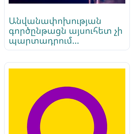
Անվանափոխության
գործընթացն այսուհետ չի
պարտադրում
տրանսգենդեր լինելու
վերաբերյալ
հոգեբանական
եզրակացության