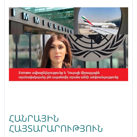
ՀԱՆՐԱՅԻՆ
ՀԱՅՏԱՐԱՐՈՒԹՅՈՒՆ