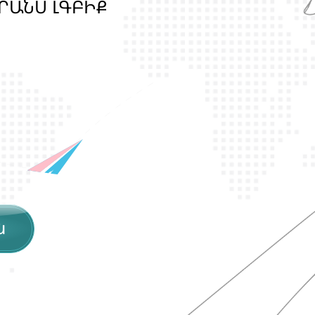
Ր
Ա
Ն
Ս
Լ
Գ
Բ
Ի
Ք
պ
ա
շ
տ
պ
ա
ն
ո
ն