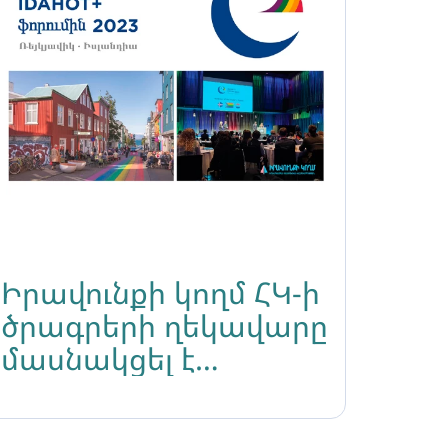
Իրավունքի կողմ ՀԿ-ի
ծրագրերի ղեկավարը
մասնակցել է
IDAHOT+ ֆորումին