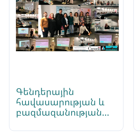
Գենդերային
հավասարության և
բազմազանության
մարտահրավերները
հետհեղափոխական