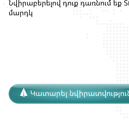
Ն
վ
ի
ր
ա
բ
ե
ր
ե
լ
ո
վ
դ
ո
ք
դ
ա
ռ
ն
ո
մ
ե
ք
Տ
մ
ա
ր
դ
կ
ա
ն
ց
կ
յ
ա
ն
ք
ի
և
ի
ր
ա
վ
ո
ն
ք
ի
Կատարել նվիրատվությու