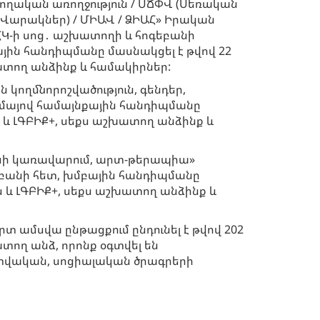
ղական առողջություն / ՍՃՓՎ (Սեռական
արակներ) / ՄԻԱՎ / ՁԻԱՀ» Իրական
Կ-ի սոց․ աշխատողի և հոգեբանի
յին հանդիպմանը մասնակցել է թվով 22
ատող անձինք և համակիրներ:
 կողմնորոշվածություն, գենդեր,
թեմայով համայնքային հանդիպմանը
ս և ԼԳԲԻՔ+, սեքս աշխատող անձինք և
եսի կառավարում, արտ-թերապիա»
գեբանի հետ, խմբային հանդիպմանը
ս և ԼԳԲԻՔ+, սեքս աշխատող անձինք և
րտ ամսվա ընթացքում ընդունել է թվով 202
տող անձ, որոնք օգտվել են
տվական, սոցիալական ծրագրերի