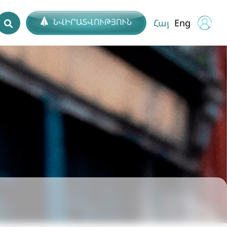
ՆՎԻՐԱՏՎՈՒԹՅՈՒՆ
Հայ
Eng