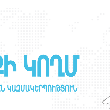
Հայաստանում ՔՀԿ
համաժողով