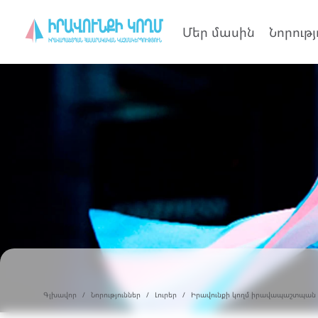
Մեր մասին
Նորությ
Գլխավոր
Նորություններ
Լուրեր
Իրավունքի կողմ իրավապաշտպան Հ