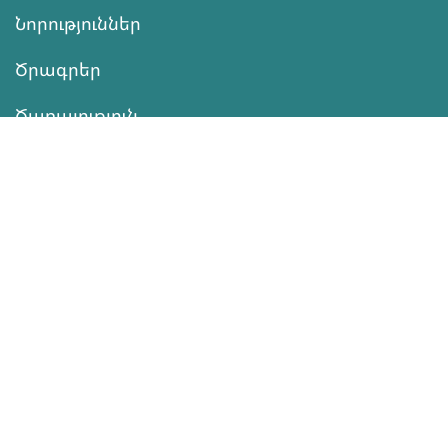
Նորություններ
Ծրագրեր
Ծառայություն
Նվիրատվություն
Կոնտակտներ
Տեղեկատվություն
Գործունեություն
ՆՎԻՐԱՏՎՈՒԹՅՈՒՆ
Աջակցել