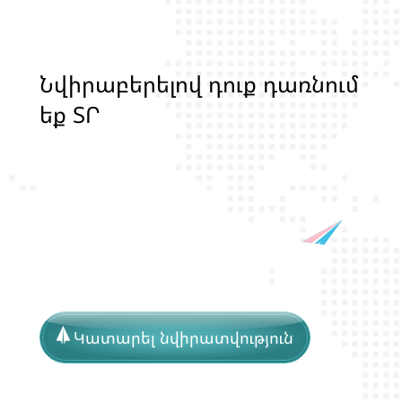
Ն
վ
ի
ր
ա
բ
ե
ր
ե
լ
ո
վ
դ
ո
ք
դ
ա
ռ
ն
ո
մ
ե
ք
Տ
Ր
Ա
Ն
Ս
Լ
Գ
Բ
Ի
Ք
մ
ա
ր
դ
կ
ա
ն
ց
Կատարել նվիրատվություն