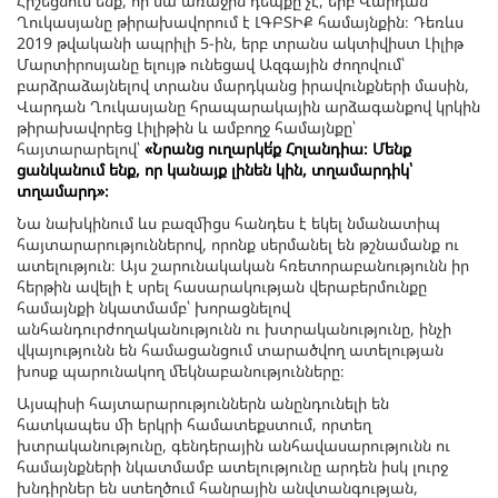
Հիշեցնում ենք, որ սա առաջին դեպքը չէ, երբ Վարդան
Ղուկասյանը թիրախավորում է ԼԳԲՏԻՔ համայնքին։ Դեռևս
2019 թվականի ապրիլի 5-ին, երբ տրանս ակտիվիստ Լիլիթ
Մարտիրոսյանը ելույթ ունեցավ Ազգային ժողովում՝
բարձրաձայնելով տրանս մարդկանց իրավունքների մասին,
Վարդան Ղուկասյանը հրապարակային արձագանքով կրկին
թիրախավորեց Լիլիթին և ամբողջ համայնքը՝
հայտարարելով՝
«Նրանց ուղարկե՛ք Հոլանդիա։ Մենք
ցանկանում ենք, որ կանայք լինեն կին, տղամարդիկ՝
տղամարդ»։
Նա նախկինում ևս բազմիցս հանդես է եկել նմանատիպ
հայտարարություններով, որոնք սերմանել են թշնամանք ու
ատելություն։ Այս շարունակական հռետորաբանությունն իր
հերթին ավելի է սրել հասարակության վերաբերմունքը
համայնքի նկատմամբ՝ խորացնելով
անհանդուրժողականությունն ու խտրականությունը, ինչի
վկայությունն են համացանցում տարածվող ատելության
խոսք պարունակող մեկնաբանությունները։
Այսպիսի հայտարարություններն անընդունելի են
հատկապես մի երկրի համատեքստում, որտեղ
խտրականությունը, գենդերային անհավասարությունն ու
համայնքների նկատմամբ ատելությունը արդեն իսկ լուրջ
խնդիրներ են ստեղծում հանրային անվտանգության,