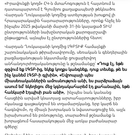
«Իրավունքի կողմ» ՀԿ-ն մտահոգություն է հայտնում և
դատապարտում է Գյումրու քաղաքապետի թեկնածու
Վարդան Ղուկասյանի կողմից ատելության խոսքով լի
հրապարակային հայտարարությունները, որոնք հնչել են
ինչպես 2025 թվականի մարտի 31-ին կայացած ՏԻՄ
ընտրությունների նախընտրական քարոզարշավի
ընթացքում, այնպես էլ ընտրություններից հետո:
Վարդան Ղուկասյանի կողմից ԼԳԲՏԻՔ համայնքի
շարունակական թիրախավորումը, սեռական և գենդերային
բազմազանության նկատմամբ ցուցաբերվող
անհանդուրժողականությունը և թշնամանքը՝
«Դուք էլ, եթե
զզվում եք ԼԳՏԲ-ից, եկեք կողքս կանգնեք, դուք տեսեք, թե ես
ինչ կանեմ ԼԳՏԲ-ի գլխին»
,
«Եվրոպայի պես
միասեռականներին ամուսնություն անի, ես բարձրաձայն
ասում եմ՝ եկեղեցու մեջ կգնդակահարեմ էդ քահանային, եթե
հանկարծ էդպիսի բան անի»
,
ինչպես նաև կանանց
հասցեին արված կնատյաց արտահայտությունները, իբր
«կանայք գայթակղում են տղամարդկանց, երբ կարճ են
հագնվում», ոչ միայն խտրական և նվաստացուցիչ են, այլև
խրախուսում են բռնությունը, տարածում թշնամանք և
խորացնում հասարակության մեջ առկա բաժանարար
գծերը: