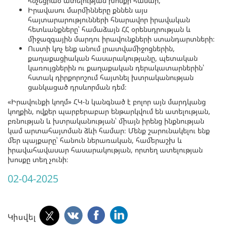
հնչեցրած ատելության խոսքի համար,
Իրավասու մարմինները քննեն այս
հայտարարությունների հնարավոր իրավական
հետևանքները՝ համաձայն ՀՀ օրենսդրության և
միջազգային մարդու իրավունքների ստանդարտների։
Ուստի կոչ ենք անում լրատվամիջոցներին,
քաղաքացիական հասարակությանը, պետական
կառույցներին ու քաղաքական դերակատարներին՝
հստակ դիրքորոշում հայտնել խտրականության
ցանկացած դրսևորման դեմ։
«Իրավունքի կողմ» ՀԿ-ն կանգնած է բոլոր այն մարդկանց
կողքին, ովքեր պարբերաբար ենթարկվում են ատելության,
բռնության և խտրականության՝ միայն իրենց ինքնության
կամ արտահայտման ձևի համար։ Մենք շարունակելու ենք
մեր պայքարը՝ հանուն ներառական, համերաշխ և
իրավահավասար հասարակության, որտեղ ատելության
խոսքը տեղ չունի։
02-04-2025
Կիսվել