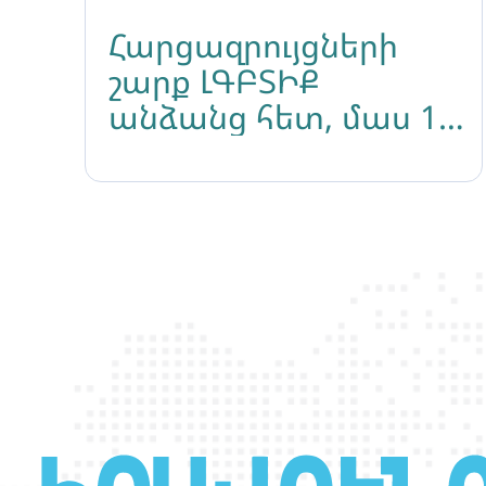
Հարցազրույցների
շարք ԼԳԲՏԻՔ
անձանց հետ, մաս 1-
ին