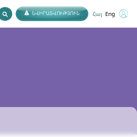
ՆՎԻՐԱՏՎՈՒԹՅՈՒՆ
Հայ
Eng