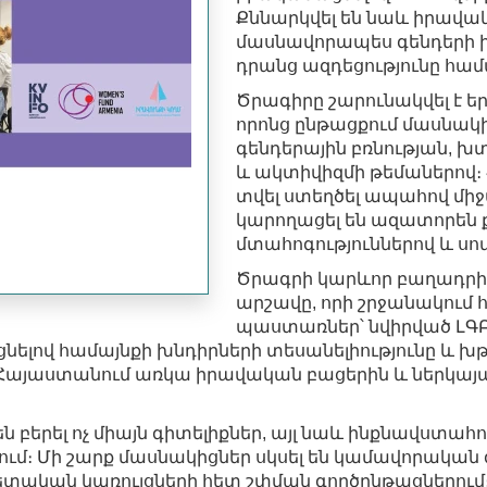
Քննարկվել են նաև իրավա
մասնավորապես գենդերի 
դրանց ազդեցությունը համ
Ծրագիրը շարունակվել է ե
որոնց ընթացքում մասնակի
գենդերային բռնության, խ
և ակտիվիզմի թեմաներով։ 
տվել ստեղծել ապահով մի
կարողացել են ազատորեն ք
մտահոգություններով և սով
Ծրագրի կարևոր բաղադրիչ
արշավը, որի շրջանակում
պաստառներ՝ նվիրված ԼԳ
ացնելով համայնքի խնդիրների տեսանելիությունը և խ
այաստանում առկա իրավական բացերին և ներկայաց
ն բերել ոչ միայն գիտելիքներ, այլ նաև ինքնավստա
ւմ։ Մի շարք մասնակիցներ սկսել են կամավորական գ
տական կառույցների հետ շփման գործընթացներում