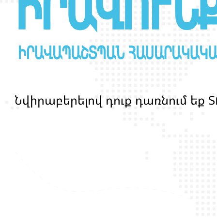
Ն
վ
ի
ր
ա
բ
ե
ր
ե
լ
ո
վ
դ
ո
ք
դ
ա
ռ
ն
ո
մ
ե
ք
Տ
մ
ա
ր
դ
կ
ա
ն
ց
կ
յ
ա
ն
ք
ի