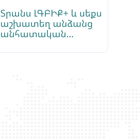
Տրանս ԼԳԲԻՔ+ և սեքս
աշխատեղ անձանց
անհատական
պատմությունների
շարք