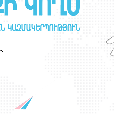
Ր
Ա
Ն
Ս
Լ
Գ
Բ
Ի
Ք