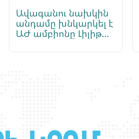
Ավագանու նախկին
անդամը խնկարկել է
ԱԺ ամբիոնը Լիլիթ
Մարտիրոսյանի
ելույթից հետո