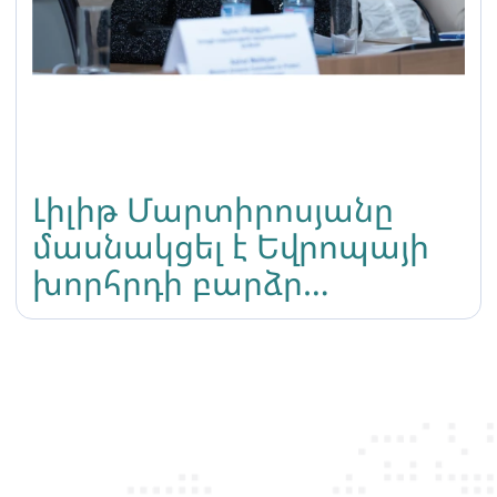
Լիլիթ Մարտիրոսյանը
մասնակցել է Եվրոպայի
խորհրդի բարձր
մակարդակի ղեկավար
կոմիտեի նիստին
Երևանում