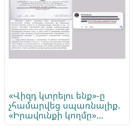
«Վիզդ կտրելու ենք»-ը
չհամարվեց սպառնալիք.
«Իրավունքի կողմը»
բողոքարկելու է ՀՀ