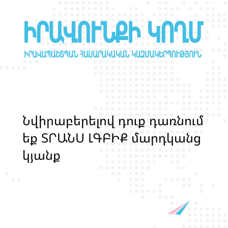
Ն
վ
ի
ր
ա
բ
ե
ր
ե
լ
ո
վ
դ
ո
ք
դ
ա
ռ
ն
ո
մ
ե
ք
Տ
Ր
Ա
Ն
Ս
Լ
Գ
Բ
Ի
Ք
մ
ա
ր
դ
կ
ա
ն
ց
կ
յ
ա
ն
ք
ի
և
ի
ր
ա
վ
ո
ն
ք
ի
պ
ա
շ
տ
պ