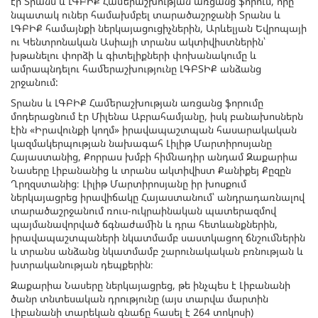
էր Տրանս և ԼԳԲԻՔ Համերաշխության առցանց ֆորում, որը
նպատակ ուներ համախմբել տարածաշրջանի Տրանս և
ԼԳԲԻՔ համայնքի ներկայացուցիչներին, Արևելյան Եվրոպայի
ու Կենտրոնական Ասիայի տրանս ակտիվիստներին՝
խթանելու փորձի և գիտելիքների փոխանակումը և
ամրապնդելու համերաշխությունը ԼԳԲՏԻՔ անձանց
շրջանում:
Տրանս և ԼԳԲԻՔ Համերաշխության առցանց ֆորումը
մոդերացնում էր Միլենա Աբրահամյանը, իսկ բանախոսներն
էին «Իրավունքի կողմ» իրավապաշտպան հասարակական
կազմակերպության նախագահ Լիլիթ Մարտիրոսյանը
Հայաստանից, Քորրաս խմբի հիմնադիր անդամ Զաքարիա
Նասերը Լիբանանից և տրանս ակտիվիստ Քանիքեյ Քըզըն
Ղրղզստանից։ Լիլիթ Մարտիրոսյանը իր խոսքում
ներկայացրեց իրավիճակը Հայաստանում՝ անդրադառնալով
տարածաշրջանում ռուս-ուկրաինական պատերազմով
պայմանավորված ճգնաժամին և դրա հետևանքներին,
իրավապաշտպաների նկատմամբ սաստկացող ճնշումներին
և տրանս անձանց նկատմամբ շարունակական բռնության և
խտրականության դեպքերին։
Զաքարիա Նասերը ներկայացրեց, թե ինչպես է Լիբանանի
ծանր տնտեսական դրությունը (այս տարվա մարտին
Լիբանանի տարեկան գնաճը հասել է 264 տոկոսի)