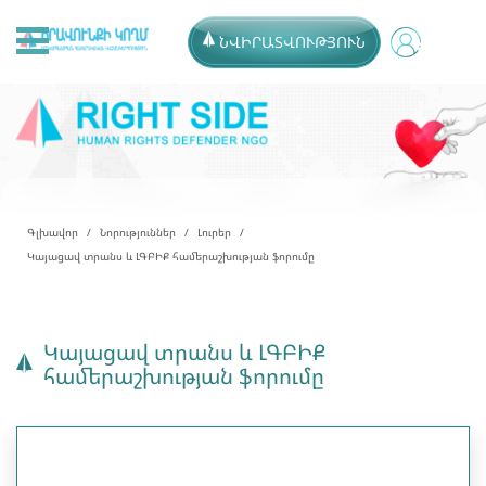
ՆՎԻՐԱՏՎՈՒԹՅՈՒՆ
Գլխավոր
Նորություններ
Լուրեր
Կայացավ տրանս և ԼԳԲԻՔ համերաշխության ֆորումը
Կայացավ տրանս և ԼԳԲԻՔ
համերաշխության ֆորումը