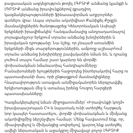
բացասական ազդեցություն թողել ԼԳԲՏԻՔ անձանց կյանքի և
ԼԳԲՏԻՔ անձանց իրավունքներով զբաղվող
կազմակերպությունների ֆինասավորման աղբյուրներ
գտնելու վրա։ Ապա տրանս ակտիվիստ Քանիքեյ Քըզըն
մասնակիցներին ծանոթացրեց Կենտրոնական Ասիայի
երկրների իրավիճակին՝ հանգամանալից անդրադառնալով
յուրաքանչյուր երկրում տրանս անձանց խնդիրներին և
իրավական դրությանը։ Նա նշեց, որ չնայած առանձին
երկրների միջև տարբերություններին, ամբողջ աշխարհում
տրանս անձանց խնդիրները բավականին նման են, և դրանց
լուծում տալու համար շատ կարևոր են փորձի
փոխանակման նմանատիպ հանդիպումները։
Բանախոսների ելույթներին հաջորդեց ինտերակտիվ հարց ու
պատասխանի մաս, որի ընթացքում մասնակիցները
հնարավորություն ստացան անմիջականորեն ներգրավվել
երկխոսության մեջ և ստանալ իրենց հուզող հարցերի
պատասխանները։
Կազմակերպելով նման միջոցառումներ՝ «Իրավունքի կողմ»
իրավապաշտպան ՀԿ-ն նպատակ ունի ստեղծել հարթակ
նոր կապեր հաստատելու, փորձի փոխանակման և միմյանց
ակտիվիզմից ներշնչվելու համար: Մենք հավատում ենք, որ,
միավորվելով և միմյանցից սովորելով, կարող ենք ստեղծել
ավելի ներառական և աջակցող միջավայր բոլոր ԼԳԲՏԻՔ