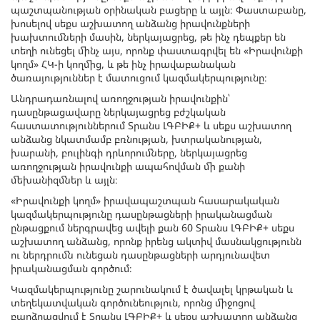
պաշտպանության օրինական բացերը և այլն։ Փաստաբանը,
խոսելով սեքս աշխատող անձանց իրավունքների
խախտումների մասին, ներկայացրեց, թե ինչ դեպքեր են
տեղի ունեցել մինչ այս, որոնք փաստագրվել են «Իրավունքի
կողմ» ՀԿ-ի կողմից, և թե ինչ իրավաբանական
ծառայություններ է մատուցում կազմակերպությունը։
Անդրադառնալով առողջության իրավունքին՝
դասընթացավարը ներկայացրեց բժշկական
հաստատություններում Տրանս ԼԳԲԻՔ+ և սեքս աշխատող
անձանց նկատմամբ բռնության, խտրականության,
խարանի, բուլինգի դրևորումները, ներկայացրեց
առողջության իրավունքի ապահովման մի քանի
մեխանիզմներ և այլն։
«Իրավունքի կողմ» իրավապաշտպան հասարակական
կազմակերպությունը դասընթացների իրականացման
ընթացքում ներգրավեց ավելի քան 60 Տրանս ԼԳԲԻՔ+ սեքս
աշխատող անձանց, որոնք իրենց ակտիվ մասնակցությունն
ու ներդրումն ունեցան դասընթացների արդյունավետ
իրականացման գործում։
Կազմակերպությունը շարունակում է ծավալել կրթական և
տեղեկատվական գործունեություն, որոնց միջոցով
բարձրացվում է Տրանս ԼԳԲԻՔ+ և սեքս աշխատող անձանց