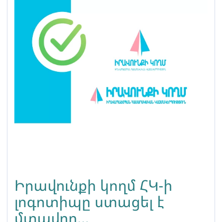
Իրավունքի կողմ ՀԿ-ի
լոգոտիպը ստացել է
մտավոր