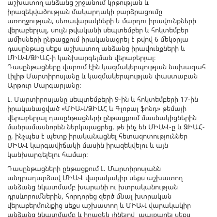
աշխատող անձանց շրջանում կրթության և
իրազեկվածության մակարդակի բարձրացումը
առողջության, սեռավարակների և մարդու իրավունքների
վերաբերյալ, սույն թվականի սեպտեմբեր և հոկտեմբեր
ամիսների ընթացքում իրականացրել է թվով 6 մեկօրյա
դասընթաց սեքս աշխատող անձանց իրավունքների և
ՄԻԱՎ/ՁԻԱՀ-ի կանխարգելման վերաբերյալ։
Դասընթացները վարում էին կազմակերպության նախագահ
Լիլիթ Մարտիրոսյանը և կազմակերպության փաստաբան
Արթուր Մարգարյանը։
Լ. Մարտիրոսյանը սեպտեմբերի 9-ին և հոկտեմբերի 17-ին
իրականացված «ՄԻԱՎ/ՁԻԱՀ և Գլոբալ ֆոնդ» թեմայի
վերաբերյալ դասընթացների ընթացքում մասնակիցներին
մանրամասնորեն ներկայացրեց, թե ինչ են ՄԻԱՎ-ը և ՁԻԱՀ-
ը, ինչպես է պետք իրականացնել հետազոտություններ
ՄԻԱՎ կարգավիճակի մասին իրազեկվելու և այն
կանխարգելելու համար։
Դասընթացների ընթացքում Լ. Մարտիրոսյանն
անդրադարձավ ՄԻԱՎ վարակակիր սեքս աշխատող
անձանց նկատմամբ խարանի ու խտրականության
դրսևորումներին, հորդորեց զերծ մնալ խտրական
վերաբերմունքից սեքս աշխատող և ՄԻԱՎ վարակակիր
անձանց նկատմամբ և իրազեկ լինելով պայքարել սեքս