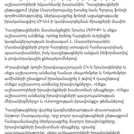
աշխատողների նկատմամբ խարանին։ Դասընթացների
ընթացքում Լիլիթ Մարտիրոսյանը խոսեց նաև Գլոբալ ֆոնդի
գործունեությունից, ներկայացրեց ֆոնդի աջակցությամբ
իրականացվող ՄԻԱՎ-ի կանխարգելման ծրագրերի մասին։
Դասընթացներին մասնակցեցին Տրանս ԼԳԲԻՔ+ և սեքս
աշխատող անձինք, որոնք իրենց հարցերն ուղղեցին
կազմակերպության նախագահ Լ. Մարտիրոսյանին։
Մասնակիցների բոլոր հարցերը ստացան համապարփակ
պատասխաններ, իսկ դասընթացներն անցան ինֆորմատիվ
և բովանդակային քննարկումներով։
«Իրավունքի կողմ» իրավապաշտպան ՀԿ-ն Տրանսգենդեր և
սեքս աշխատող անձանց համար սեպտեմբեր և հոկտեմբեր
ամիսների ընացքում իրականացրել է թվով 4 դասընթաց՝
«Սեքս աշխատող անձանց իրավունքները», «Սեքս
աշխատողների իրավունքների խախտման դեպքերը», «Սեքս
աշխատող անձանց իրավունքների պաշտպանության
մեխանիզմները» և «Առողջության իրավունքը» թեմաներով։
Դասընթացները վարեց կազմակերպության փաստաբան
Արթուր Մարգարյանը, որը բոլոր դասընթացների ընթացքում
հանգամանալից ներկայացրեց մարդու իրավունքները,
իրավունքների խախտման դեպքերը, դրանց
պաշտպանությունը, սեքս աշխատողների իրավունքների