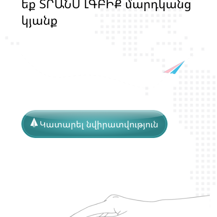
ե
ք
Տ
Ր
Ա
Ն
Ս
Լ
Գ
Բ
Ի
Ք
մ
ա
ր
դ
կ
ա
ն
ց
կ
յ
ա
ն
ք
ի
և
ի
ր
ա
վ
ո
ն
ք
ի
պ
ա
շ
տ
պ
ա
Կատարել նվիրատվություն