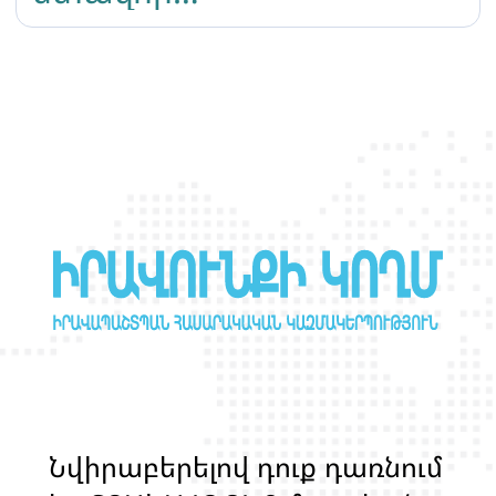
սեփականության
կարգավիճակ
Ն
վ
ի
ր
ա
բ
ե
ր
ե
լ
ո
վ
դ
ո
ք
դ
ա
ռ
ն
ո
մ