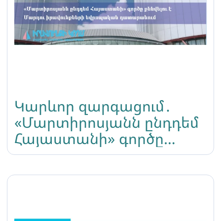
Կարևոր զարգացում․
«Մարտիրոսյանն ընդդեմ
Հայաստանի» գործը
քննվելու է Մարդու
իրավունքների
եվրոպական
դատարանում