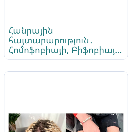
Հանրային
հայտարարություն․
Հոմոֆոբիայի, Բիֆոբիայի
և Տրանսֆոբիայի դեմ
պայքարի միջազգային
օրը Հայաստանում