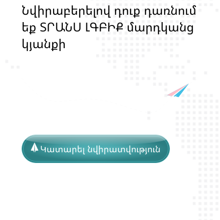
Ն
վ
ի
ր
ա
բ
ե
ր
ե
լ
ո
վ
դ
ո
ք
դ
ա
ռ
ն
ո
մ
ե
ք
Տ
Ր
Ա
Ն
Ս
Լ
Գ
Բ
Ի
Ք
մ
ա
ր
դ
կ
ա
ն
ց
կ
յ
ա
ն
ք
ի
և
ի
ր
ա
վ
ո
ն
ք
ի
պ
ա
շ
տ
պ
ա
ն
ո
Կատարել նվիրատվություն