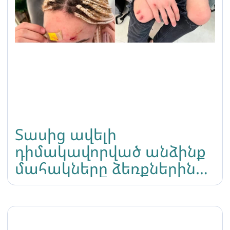
Տասից ավելի
դիմակավորված անձինք
մահակները ձեռքներին
հարձակվել են տրանս
կնոջ վրա