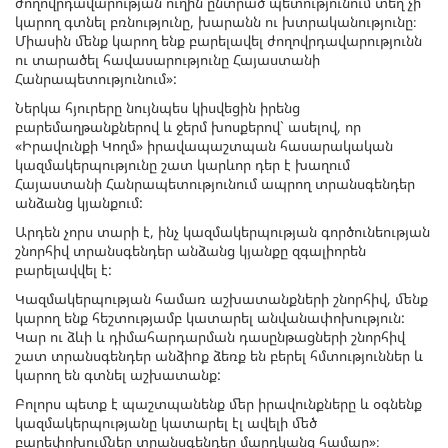
ժողովրդավարության ուղին ընտրած պետությունում տեղ չի
կարող գտնել բռնությունը, խարանն ու խտրականությունը։
Միասին մենք կարող ենք բարելավել ժողովրդավարությունն
ու տարածել հավասարությունը Հայաստանի
Հանրապետությունում»:
Ներկա հյուրերը նույնպես կիսվեցին իրենց
բարեմաղթանքներով և ջերմ խոսքերով` ասելով, որ
«Իրավունքի Կողմ» իրավապաշտպան հասարակական
կազմակերպությունը շատ կարևոր դեր է խաղում
Հայաստանի Հանրապետությունում ապրող տրանսգենդեր
անձանց կյանքում:
Արդեն չորս տարի է, ինչ կազմակերպության գործունեության
շնորհիվ տրանսգենդեր անձանց կյանքը զգալիորեն
բարելավվել է:
Կազմակերպության համառ աշխատանքների շնորհիվ, մենք
կարող ենք հեշտությամբ կատարել անվանափոխություն:
Կար ու ձևի և դիմահարդարման դասընթացների շնորհիվ
շատ տրանսգենդեր անձիnք ձեռք են բերել հմտություններ և
կարող են գտնել աշխատանք:
Բոլորս պետք է պաշտպանենք մեր իրավունքները և օգնենք
կազմակերպությանը կատարել էլ ավելի մեծ
բարեփոխումներ տրանսգենդեր մարդկանց համար»։