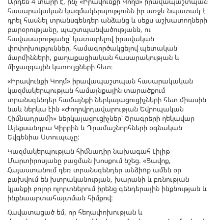
Արդեն 4 տարի է, ինչ «Իրավունքի Կողմ» իրավապաշտպան
հասարակական կազմակերպությունն իր առջև նպատակ է
դրել հասնել տրանսգենդեր անձանց և սեքս աշխատողների
բարօրությանը, պաշտպանվածությանն, ու
հավասարությանը՝ կատարելով իրավական
փոփոխություններ, համագործակցելով պետական
մարմինների, քաղաքացիական հասարակության և
միջազգային կառույցների հետ։
«Իրավունքի Կողմ» իրավապաշտպան հասարակական
կազմակերպության համայնքային տարածքում
տրանսգենդեր համայնքի ներկայացուցիչների հետ միասին
նաև ներկա էին «Ժողովրդավարության Եվրոպական
Հիմնադրամի» ներկայացուցիչներ՝ Ծրագրերի ղեկավար
Ալեքսանդրա Կիրբին և Դրամաշնորհների օգնական
Եվգենիա Ստուպաչը:
Կազմակերպության հիմնադիր նախագահ Լիլիթ
Մարտիրոսյանը բացման խոսքում նշեց. «Ցավոք,
Հայաստանում դեռ տրանսգենդեր անձիnք ամեն օր
բախվում են խտրականության, խարանի և բռնության
կյանքի բոլոր ոլորտներում իրենց գենդերային ինքնության և
ինքնաարտահայտման հիմքով:
Հավատացած եմ, որ հեղափոխության և