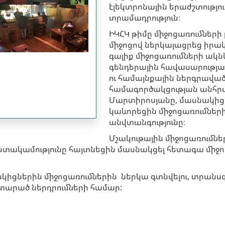
էլեկտրոնային երաժշտություն
տրամադրություն։
ԻԿՀԿ թիմը միջոցառումների 
միջոցով ներկայացրեց իրա
գալիք միջոցառումների ակն
գենդերային հավասարությ
ու համայնքային ներգրավածո
համագործակցության անհրա
Մարտիրոսյանը, մասնակից
կաևորեցին միջոցառումներ
անվտանգությունը։
Մշակութային միջոցառումնե
ստակամությունը հայտնեցին մասնակցել հետագա միջ
ակիցներին միջոցառումներին ներկա գտնվելու, տրանսգ
տարած ներդրումների համար: