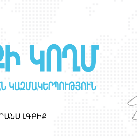
Ր
Ա
Ն
Ս
Լ
Գ
Բ
Ի
Ք
պ
ա
շ
տ
պ
ա