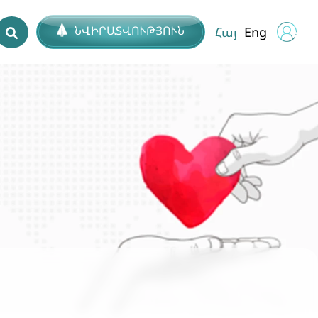
ՆՎԻՐԱՏՎՈՒԹՅՈՒՆ
Հայ
Eng