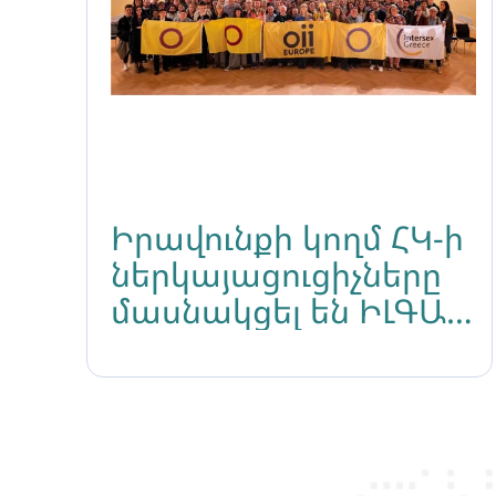
Իրավունքի կողմ ՀԿ-ի
ներկայացուցիչները
մասնակցել են ԻԼԳԱ
Եվրոպայի ամենամյա
համաժողովին