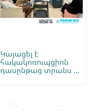
Կայացել է
հակակոռուպցիոն
դասընթաց տրանս և
ԼԳԲԻՔ անձանց
համար