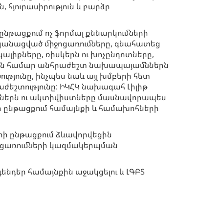
, հյուրասիրություն և բարձր
ընթացքում ոչ ֆորմալ քննարկումների
կանացված միջոցառումները, գնահատեց
կալիքները, ռիսկերն ու խոչընդոտները,
ան համար անհրաժեշտ նախապայամններն
ւթյունը, ինչպես նաև այլ խմբերի հետ
ժեշտությունը: ԻԿՀԿ նախագահ Լիլիթ
ներն ու ակտիվիստները մասնավորապես
ի ընթացքում համայնքի և համախոհների
րի ընթացքում ձևավորվեցին
ոցառումների կազմակերպման
ենդեր համայնքին աջակցելու և ԼԳԲՏ