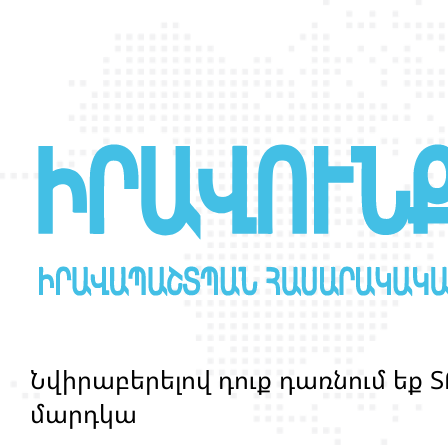
Ն
վ
ի
ր
ա
բ
ե
ր
ե
լ
ո
վ
դ
ո
ք
դ
ա
ռ
ն
ո
մ
ե
ք
Տ
մ
ա
ր
դ
կ
ա
ն
ց
կ
յ
ա
ն
ք
ի
և
ի
ր
ա
վ
ո
ն
ք
ի