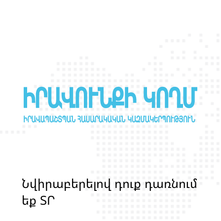
Ն
վ
ի
ր
ա
բ
ե
ր
ե
լ
ո
վ
դ
ո
ք
դ
ա
ռ
ն
ո
մ
ե
ք
Տ
Ր
Ա
Ն
Ս
Լ
Գ
Բ
Ի
Ք
մ
ա
ր
դ
կ
ա
ն
ց
կ