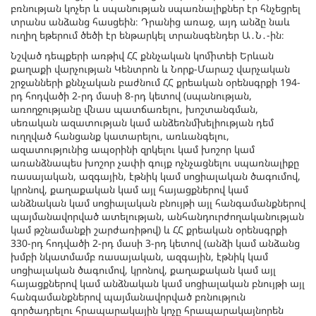
բռնության կոչեր և սպանության սպառնալիքներ էր հնչեցրել
տրանս անձանց հասցեին։ Դրանից առաջ, այդ անձը նաև
ուղիղ եթերում ծեծի էր ենթարկել տրանսգենդեր Ա․Ն․-ին։
Նշված դեպքերի առթիվ ՀՀ քննչական կոմիտեի Երևան
քաղաքի վարչության Կենտրոն և Նորք-Մարաշ վարչական
շրջանների քննչական բաժնում ՀՀ քրեական օրենսգրքի 194-
րդ հոդվածի 2-րդ մասի 8-րդ կետով (սպանության,
առողջությանը վնաս պատճառելու, խոշտանգման,
սեռական ազատության կամ անձեռնմխելիության դեմ
ուղղված հանցանք կատարելու, առևանգելու,
ազատությունից ապօրինի զրկելու կամ խոշոր կամ
առանձնապես խոշոր չափի գույք ոչնչացնելու սպառնալիքը
ռասայական, ազգային, էթնիկ կամ սոցիալական ծագումով,
կրոնով, քաղաքական կամ այլ հայացքներով կամ
անձնական կամ սոցիալական բնույթի այլ հանգամանքներով
պայմանավորված ատելության, անհանդուրժողականության
կամ թշնամանքի շարժառիթով) և ՀՀ քրեական օրենսգրքի
330-րդ հոդվածի 2-րդ մասի 3-րդ կետով (անձի կամ անձանց
խմբի նկատմամբ ռասայական, ազգային, էթնիկ կամ
սոցիալական ծագումով, կրոնով, քաղաքական կամ այլ
հայացքներով կամ անձնական կամ սոցիալական բնույթի այլ
հանգամանքներով պայմանավորված բռնություն
գործադրելու հրապարակային կոչը հրապարակայնորեն