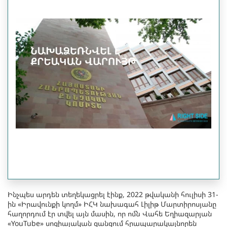
Ինչպես արդեն տեղեկացրել էինք, 2022 թվականի հուլիսի 31-
ին «Իրավունքի կողմ» ԻՀԿ նախագահ Լիլիթ Մարտիրոսյանը
հաղորդում էր տվել այն մասին, որ ոմն Վահե Եղիազարյան
«YouTube» սոցիալական ցանցում հրապարակայնորեն